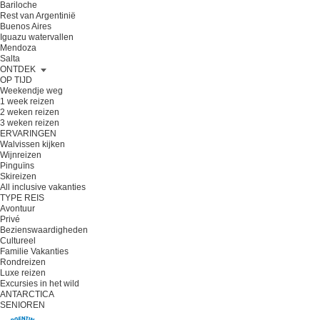
Bariloche
Rest van Argentinië
Buenos Aires
Iguazu watervallen
Mendoza
Salta
ONTDEK
OP TIJD
Weekendje weg
1 week reizen
2 weken reizen
3 weken reizen
ERVARINGEN
Walvissen kijken
Wijnreizen
Pinguïns
Skireizen
All inclusive vakanties
TYPE REIS
Avontuur
Privé
Bezienswaardigheden
Cultureel
Familie Vakanties
Rondreizen
Luxe reizen
Excursies in het wild
ANTARCTICA
SENIOREN