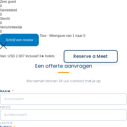
Zeer goed
leuker maakt.
0
Gemiddeld
Ten slotte keer je verrijkt door je bergavontuur en je
0
Slecht
nieuwe culturele kennis terug naar de stad.
0
Verschrikkelijk
0
Deze tour kan ook privé worden gedaan.
0 beoordelingen op deze Tour - Weergave van 1 naar 0
Schrijf een review
Inbegrepen: Semi-privé transferservice, gedeeld
voertuig, trekkingactiviteit, tweetalige gids, snack
Reserve a Meet
Van:
USD 2.007
Inclusief 3★ hotels
van handgemaakte producten in biologisch
Een offerte aanvragen
afbreekbare verpakking en mineraalwater,
entreegelden voor Aconcagua Provincial Park,
We nemen binnen 24 uur contact met je op
persoonlijke ongevallenverzekering.
NAAM
*
Overnachting in Finca Adalgisa of Entre Cielo, Lares
de Chacras, of vergelijkbaar.
EERSTE
Maaltijden inbegrepen: Ontbijt, Lunchpakket.
LAATSTE
Optionele tour: Hele dag trekking in de Cordón del
E-MAIL
*