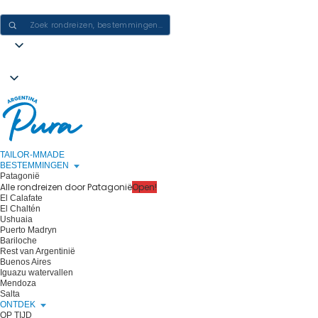
ERVARINGEN IN ARGENTINIË CREËREN - ÉÉN REIS PER KEER
TAILOR-MMADE
BESTEMMINGEN
Patagonië
Alle rondreizen door Patagonië
Open!
El Calafate
El Chaltén
Ushuaia
Puerto Madryn
Bariloche
Rest van Argentinië
Buenos Aires
Iguazu watervallen
Mendoza
Salta
ONTDEK
OP TIJD