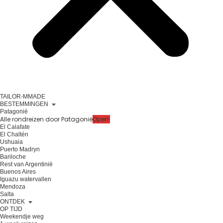
TAILOR-MMADE
BESTEMMINGEN
Patagonië
Alle rondreizen door Patagonië
Open!
El Calafate
El Chaltén
Ushuaia
Puerto Madryn
Bariloche
Rest van Argentinië
Buenos Aires
Iguazu watervallen
Mendoza
Salta
ONTDEK
OP TIJD
Weekendje weg