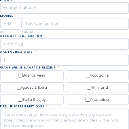
Plata - Vallecitos voor trekkers.
MOBIEL
*
CODE
AANTAL
GESCHATTE REISDATUM
*
AANTAL REIZIGERS
*
WAAR WIL JE NAARTOE REIZEN?
*
Buenos Aires
Patagonië
Iguazú & Iberá
Wijn land
Salta & Jujuy
Antarctica
DEEL JE IDEEËN MET ONS!
*