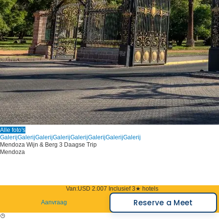
Alle foto's
Galerij
Galerij
Galerij
Galerij
Galerij
Galerij
Galerij
Galerij
Mendoza Wijn & Berg 3 Daagse Trip
Mendoza
Van:
USD 2.007
Inclusief 3★ hotels
Reserve a Meet
Aanvraag