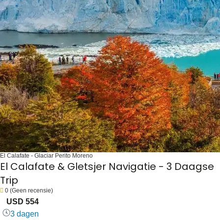
El Calafate - Glaciar Perito Moreno
El Calafate & Gletsjer Navigatie - 3 Daagse
Trip
0
(Geen recensie)
USD 554
3 dagen