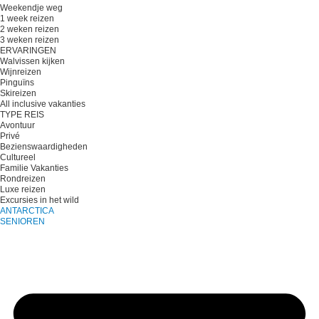
Weekendje weg
1 week reizen
2 weken reizen
3 weken reizen
ERVARINGEN
Walvissen kijken
Wijnreizen
Pinguïns
Skireizen
All inclusive vakanties
TYPE REIS
Avontuur
Privé
Bezienswaardigheden
Cultureel
Familie Vakanties
Rondreizen
Luxe reizen
Excursies in het wild
ANTARCTICA
SENIOREN