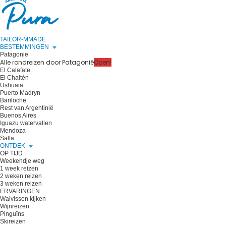
TAILOR-MMADE
BESTEMMINGEN
Patagonië
Alle rondreizen door Patagonië
Open!
El Calafate
El Chaltén
Ushuaia
Puerto Madryn
Bariloche
Rest van Argentinië
Buenos Aires
Iguazu watervallen
Mendoza
Salta
ONTDEK
OP TIJD
Weekendje weg
1 week reizen
2 weken reizen
3 weken reizen
ERVARINGEN
Walvissen kijken
Wijnreizen
Pinguïns
Skireizen