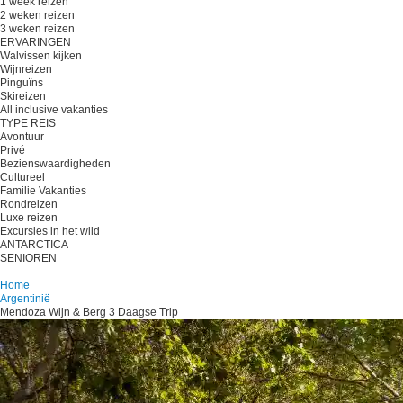
1 week reizen
2 weken reizen
3 weken reizen
ERVARINGEN
Walvissen kijken
Wijnreizen
Pinguïns
Skireizen
All inclusive vakanties
TYPE REIS
Avontuur
Privé
Bezienswaardigheden
Cultureel
Familie Vakanties
Rondreizen
Luxe reizen
Excursies in het wild
ANTARCTICA
SENIOREN
Plan je reis
Home
Argentinië
Mendoza Wijn & Berg 3 Daagse Trip