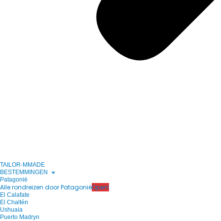
TAILOR-MMADE
BESTEMMINGEN
Patagonië
Alle rondreizen door Patagonië
Open!
El Calafate
El Chaltén
Ushuaia
Puerto Madryn