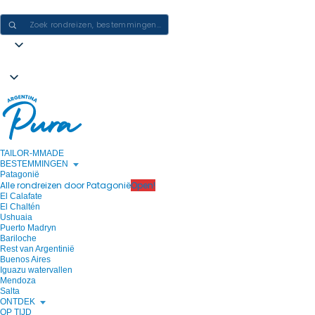
ERVARINGEN IN ARGENTINIË CREËREN - ÉÉN REIS PER KEER
TAILOR-MMADE
BESTEMMINGEN
Patagonië
Alle rondreizen door Patagonië
Open!
El Calafate
El Chaltén
Ushuaia
Puerto Madryn
Bariloche
Rest van Argentinië
Buenos Aires
Iguazu watervallen
Mendoza
Salta
ONTDEK
OP TIJD