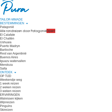
TAILOR-MMADE
BESTEMMINGEN
Patagonië
Alle rondreizen door Patagonië
Open!
El Calafate
El Chaltén
Ushuaia
Puerto Madryn
Bariloche
Rest van Argentinië
Buenos Aires
Iguazu watervallen
Mendoza
Salta
ONTDEK
OP TIJD
Weekendje weg
1 week reizen
2 weken reizen
3 weken reizen
ERVARINGEN
Walvissen kijken
Wijnreizen
Pinguïns
Skireizen