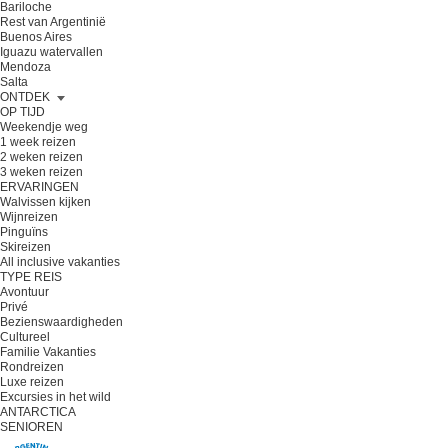
Bariloche
Rest van Argentinië
Buenos Aires
Iguazu watervallen
Mendoza
Salta
ONTDEK
OP TIJD
Weekendje weg
1 week reizen
2 weken reizen
3 weken reizen
ERVARINGEN
Walvissen kijken
Wijnreizen
Pinguïns
Skireizen
All inclusive vakanties
TYPE REIS
Avontuur
Privé
Bezienswaardigheden
Cultureel
Familie Vakanties
Rondreizen
Luxe reizen
Excursies in het wild
ANTARCTICA
SENIOREN