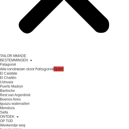
TAILOR-MMADE
BESTEMMINGEN
Patagonië
Alle rondreizen door Patagonië
Open!
El Calafate
El Chaltén
Ushuaia
Puerto Madryn
Bariloche
Rest van Argentinië
Buenos Aires
Iguazu watervallen
Mendoza
Salta
ONTDEK
OP TIJD
Weekendje weg