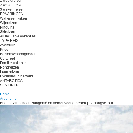
1 week reizen
2 weken reizen
3 weken reizen
ERVARINGEN
Walvissen kijken
Wijnreizen
Pinguïns
Skireizen
All inclusive vakanties
TYPE REIS
Avontuur
Privé
Bezienswaardigheden
Cultureel
Familie Vakanties
Rondreizen
Luxe reizen
Excursies in het wild
ANTARCTICA
SENIOREN
Plan je reis
Home
Argentinië
Buenos Aires naar Patagonië en verder voor groepen | 17 daagse tour