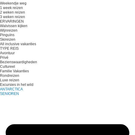
Weekendje weg
1 week reizen
2 weken reizen
3 weken reizen
ERVARINGEN
Walvissen kijken
Wijnreizen
Pinguïns
Skireizen
All inclusive vakanties
TYPE REIS
Avontuur
Privé
Bezienswaardigheden
Cultureel
Familie Vakanties
Rondreizen
Luxe reizen
Excursies in het wild
ANTARCTICA
SENIOREN