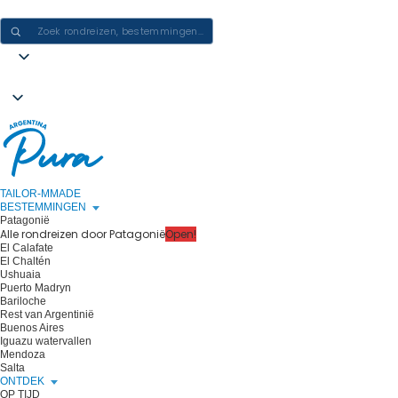
ERVARINGEN IN ARGENTINIË CREËREN - ÉÉN REIS PER KEER
TAILOR-MMADE
BESTEMMINGEN
Patagonië
Alle rondreizen door Patagonië
Open!
El Calafate
El Chaltén
Ushuaia
Puerto Madryn
Bariloche
Rest van Argentinië
Buenos Aires
Iguazu watervallen
Mendoza
Salta
ONTDEK
OP TIJD