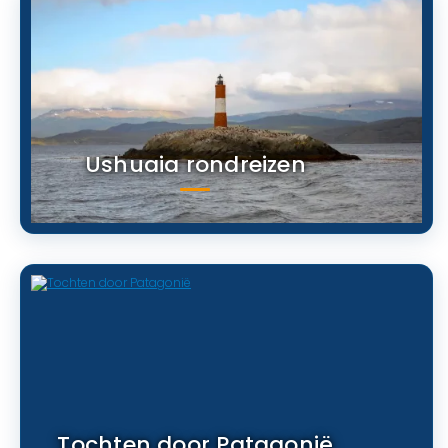
Ushuaia rondreizen
Tochten door Patagonië