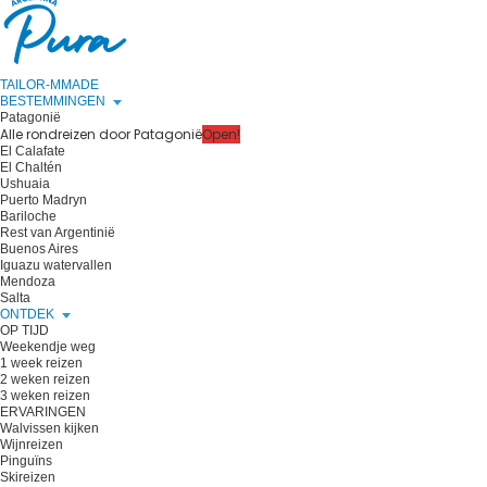
TAILOR-MMADE
BESTEMMINGEN
Patagonië
Alle rondreizen door Patagonië
Open!
El Calafate
El Chaltén
Ushuaia
Puerto Madryn
Bariloche
Rest van Argentinië
Buenos Aires
Iguazu watervallen
Mendoza
Salta
ONTDEK
OP TIJD
Weekendje weg
1 week reizen
2 weken reizen
3 weken reizen
ERVARINGEN
Walvissen kijken
Wijnreizen
Pinguïns
Skireizen