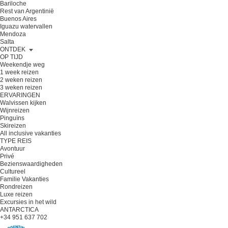
Bariloche
Rest van Argentinië
Buenos Aires
Iguazu watervallen
Mendoza
Salta
ONTDEK
OP TIJD
Weekendje weg
1 week reizen
2 weken reizen
3 weken reizen
ERVARINGEN
Walvissen kijken
Wijnreizen
Pinguïns
Skireizen
All inclusive vakanties
TYPE REIS
Avontuur
Privé
Bezienswaardigheden
Cultureel
Familie Vakanties
Rondreizen
Luxe reizen
Excursies in het wild
ANTARCTICA
+34 951 637 702