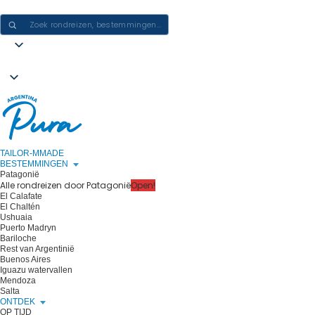
ERVARINGEN IN ARGENTINIË CREËREN - ÉÉN REIS PER KEER
TAILOR-MMADE
BESTEMMINGEN
Patagonië
Alle rondreizen door Patagonië
Open!
El Calafate
El Chaltén
Ushuaia
Puerto Madryn
Bariloche
Rest van Argentinië
Buenos Aires
Iguazu watervallen
Mendoza
Salta
ONTDEK
OP TIJD