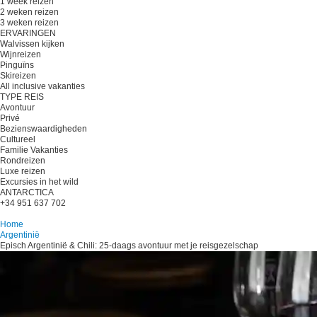
1 week reizen
2 weken reizen
3 weken reizen
ERVARINGEN
Walvissen kijken
Wijnreizen
Pinguïns
Skireizen
All inclusive vakanties
TYPE REIS
Avontuur
Privé
Bezienswaardigheden
Cultureel
Familie Vakanties
Rondreizen
Luxe reizen
Excursies in het wild
ANTARCTICA
+34 951 637 702
Plan je reis
Home
Argentinië
Episch Argentinië & Chili: 25-daags avontuur met je reisgezelschap