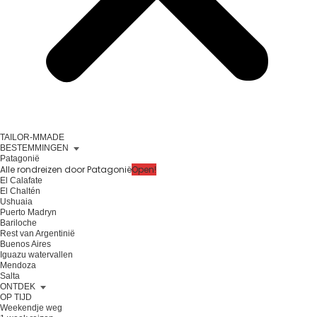
TAILOR-MMADE
BESTEMMINGEN
Patagonië
Alle rondreizen door Patagonië
Open!
El Calafate
El Chaltén
Ushuaia
Puerto Madryn
Bariloche
Rest van Argentinië
Buenos Aires
Iguazu watervallen
Mendoza
Salta
ONTDEK
OP TIJD
Weekendje weg