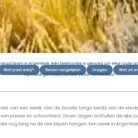
eek in
Lokaal team in Argentinië: één telefoontje is genoeg om elke route a
Wat past erbij?
Reizen vergelijken
Vragen
Wat zit e
Op maat gemaakt, zonder vaste vertrekdata
eren in het land
een reis van een week. Van de zwoele tango beats van de sted
t van passie en schoonheid. Zeven dagen onthullen de rijke
ie nog lang na de reis blijven hangen. Een week in Argentin