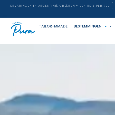
ERVARINGEN IN ARGENTINIË CREËREN - ÉÉN REIS PER KEER
TAILOR-MMADE
BESTEMMINGEN