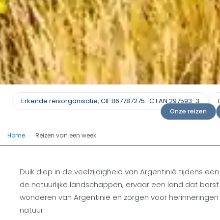
Excursies van een w
Erkende reisorganisatie, CIF B67787275 · C.I.AN 297593-3
Argentinië
Onze reizen
Home
-
Reizen van een week
Argentinië in zeven: Een week vol wond
Duik diep in de veelzijdigheid van Argentinië tijdens 
Een offerte aanvragen
de natuurlijke landschappen, ervaar een land dat bars
wonderen van Argentinië en zorgen voor herinneringen d
natuur.