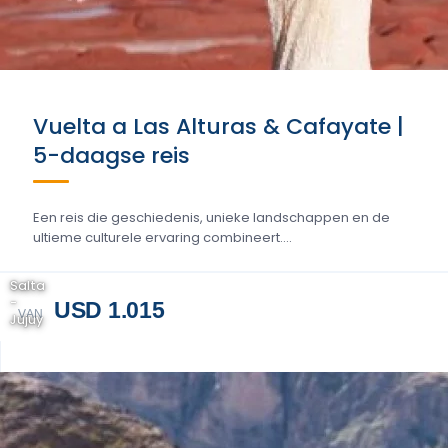
Vuelta a Las Alturas & Cafayate |
5-daagse reis
Een reis die geschiedenis, unieke landschappen en de
ultieme culturele ervaring combineert....
Salta
-
USD 1.015
VAN
Jujuy