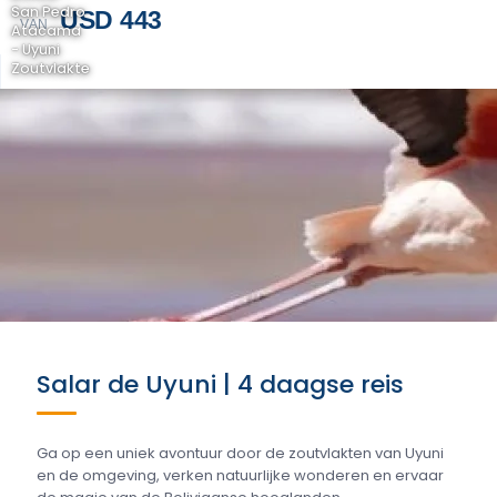
San Pedro
USD 443
VAN
Atacama
- Uyuni
Zoutvlakte
Salar de Uyuni | 4 daagse reis
Ga op een uniek avontuur door de zoutvlakten van Uyuni
en de omgeving, verken natuurlijke wonderen en ervaar