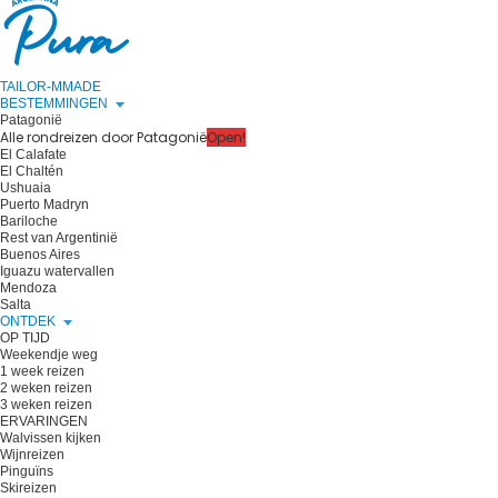
TAILOR-MMADE
BESTEMMINGEN
Patagonië
Alle rondreizen door Patagonië
Open!
El Calafate
El Chaltén
Ushuaia
Puerto Madryn
Bariloche
Rest van Argentinië
Buenos Aires
Iguazu watervallen
Mendoza
Salta
ONTDEK
OP TIJD
Weekendje weg
1 week reizen
2 weken reizen
3 weken reizen
ERVARINGEN
Walvissen kijken
Wijnreizen
Pinguïns
Skireizen