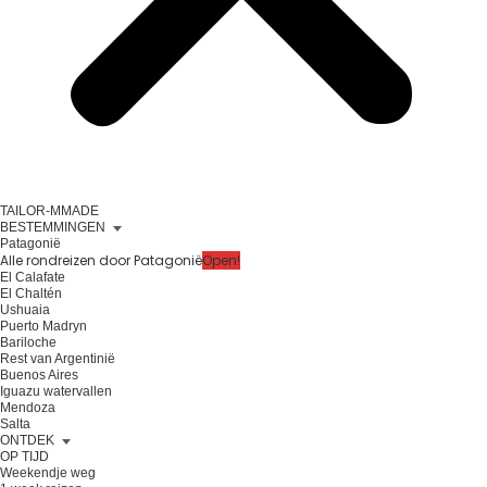
TAILOR-MMADE
BESTEMMINGEN
Patagonië
Alle rondreizen door Patagonië
Open!
El Calafate
El Chaltén
Ushuaia
Puerto Madryn
Bariloche
Rest van Argentinië
Buenos Aires
Iguazu watervallen
Mendoza
Salta
ONTDEK
OP TIJD
Weekendje weg