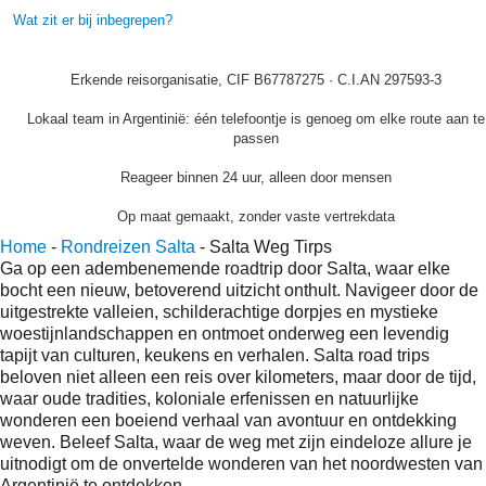
Wat zit er bij inbegrepen?
Erkende reisorganisatie, CIF B67787275 · C.I.AN 297593-3
Lokaal team in Argentinië: één telefoontje is genoeg om elke route aan te
passen
Reageer binnen 24 uur, alleen door mensen
Op maat gemaakt, zonder vaste vertrekdata
Home
-
Rondreizen Salta
-
Salta Weg Tirps
Ga op een adembenemende roadtrip door Salta, waar elke
bocht een nieuw, betoverend uitzicht onthult. Navigeer door de
uitgestrekte valleien, schilderachtige dorpjes en mystieke
woestijnlandschappen en ontmoet onderweg een levendig
tapijt van culturen, keukens en verhalen. Salta road trips
beloven niet alleen een reis over kilometers, maar door de tijd,
waar oude tradities, koloniale erfenissen en natuurlijke
wonderen een boeiend verhaal van avontuur en ontdekking
weven. Beleef Salta, waar de weg met zijn eindeloze allure je
uitnodigt om de onvertelde wonderen van het noordwesten van
Argentinië te ontdekken.