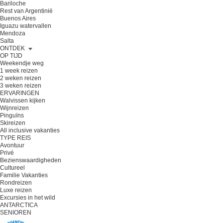
Bariloche
Rest van Argentinië
Buenos Aires
Iguazu watervallen
Mendoza
Salta
ONTDEK
OP TIJD
Weekendje weg
1 week reizen
2 weken reizen
3 weken reizen
ERVARINGEN
Walvissen kijken
Wijnreizen
Pinguïns
Skireizen
All inclusive vakanties
TYPE REIS
Avontuur
Privé
Bezienswaardigheden
Cultureel
Familie Vakanties
Rondreizen
Luxe reizen
Excursies in het wild
ANTARCTICA
SENIOREN