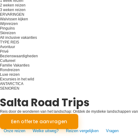
1 week reizen
2 weken reizen
3 weken reizen
ERVARINGEN
Walvissen kijken
Wijnreizen
Pinguïns
Skireizen
All inclusive vakanties
TYPE REIS
Avontuur
Privé
Bezienswaardigheden
Cultureel
Familie Vakanties
Rondreizen
Luxe reizen
Excursies in het wild
ANTARCTICA
SENIOREN
Plan je reis
Salta Road Trips
Reis door de wonderen van het landschap: Ontdek de mystieke landschappen van
Salta onderweg
Een offerte aanvragen
Onze reizen
Welke uitweg?
Reizen vergelijken
Vragen