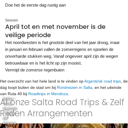
Doe het de eerste dag rustig aan
Seizoen
April tot en met november is de
veilige periode
Het noordwesten is het grootste deel van het jaar droog, maar
in januari en februari vallen de zomerregens en spoelen de
onverharde stukken weg. Vanaf ongeveer april zijn de wegen
betrouwbaar en is het licht op zijn mooist.
Vermijd de zomerse regenbuien
Het overzicht van het hele land is te vinden op
Argentinië road trips
, de
dag loopt buiten de stad om bij
Rondreizen in Salta
, en het uiteinde
van Ruta 40 bij
Roadtrips in Mendoza
.
Al onze Salta Road Trips & Zelf
Salta -
Tolar
Grande
Rijden Arrangementen
- Salar
de
Arizaro
- San