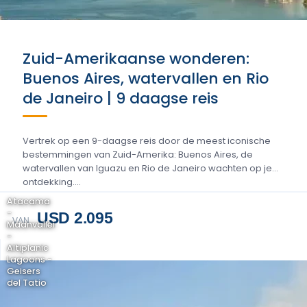
Zuid-Amerikaanse wonderen:
Buenos Aires, watervallen en Rio
de Janeiro | 9 daagse reis
Vertrek op een 9-daagse reis door de meest iconische
bestemmingen van Zuid-Amerika: Buenos Aires, de
watervallen van Iguazu en Rio de Janeiro wachten op je
ontdekking....
Atacama
-
USD 2.095
VAN
Maanvallei
-
Altiplanic
Lagoons -
Geisers
del Tatio