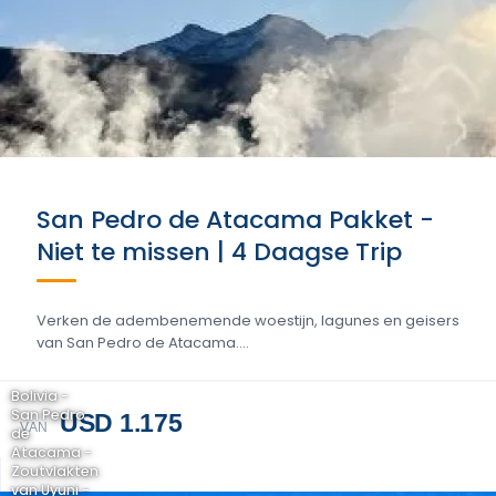
San Pedro de Atacama Pakket -
Niet te missen | 4 Daagse Trip
Verken de adembenemende woestijn, lagunes en geisers
van San Pedro de Atacama....
Bolivia -
San Pedro
USD 1.175
VAN
de
Atacama -
Zoutvlakten
van Uyuni -