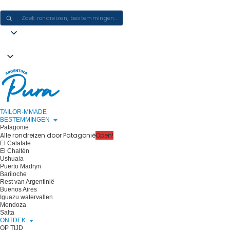
ERVARINGEN IN ARGENTINIË CREËREN - ÉÉN REIS PER KEER
TAILOR-MMADE
BESTEMMINGEN
Patagonië
Alle rondreizen door Patagonië
Open!
El Calafate
El Chaltén
Ushuaia
Puerto Madryn
Bariloche
Rest van Argentinië
Buenos Aires
Iguazu watervallen
Mendoza
Salta
ONTDEK
OP TIJD