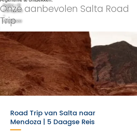
Onze aanbevolen Salta Road
Salta - El
Cafayate
-
Trip
Mendoza
Road Trip van Salta naar
Mendoza | 5 Daagse Reis