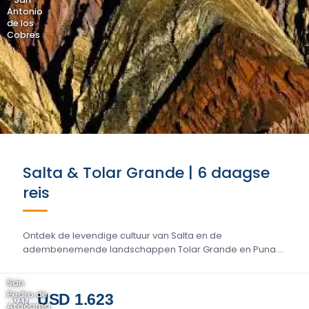
Antonio
de los
Cobres
Salta & Tolar Grande | 6 daagse
reis
Ontdek de levendige cultuur van Salta en de
adembenemende landschappen Tolar Grande en Puna....
San
Pedro de
USD 1.623
VAN
Atacama