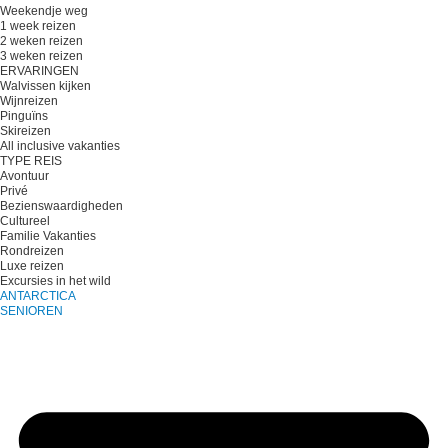
Weekendje weg
1 week reizen
2 weken reizen
3 weken reizen
ERVARINGEN
Walvissen kijken
Wijnreizen
Pinguïns
Skireizen
All inclusive vakanties
TYPE REIS
Avontuur
Privé
Bezienswaardigheden
Cultureel
Familie Vakanties
Rondreizen
Luxe reizen
Excursies in het wild
ANTARCTICA
SENIOREN