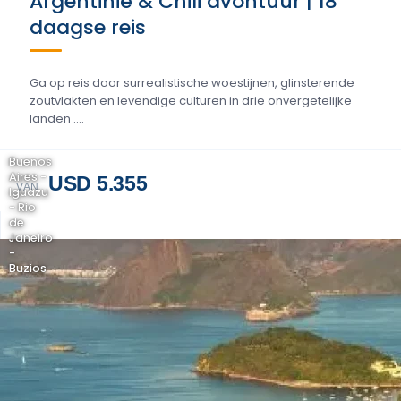
Argentinië & Chili avontuur | 18
daagse reis
Ga op reis door surrealistische woestijnen, glinsterende
zoutvlakten en levendige culturen in drie onvergetelijke
landen ....
Buenos
Aires -
USD 5.355
VAN
Iguazu
- Rio
de
Janeiro
-
Buzios