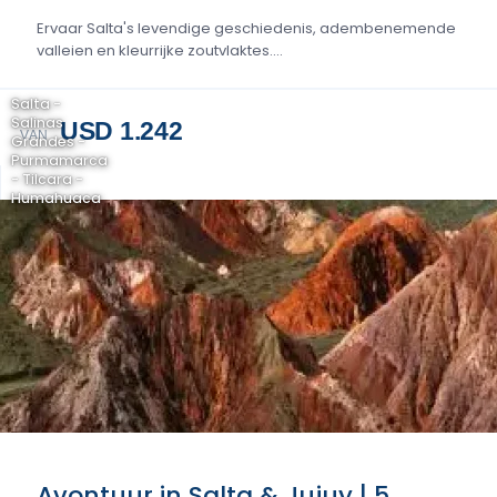
Ervaar Salta's levendige geschiedenis, adembenemende
valleien en kleurrijke zoutvlaktes....
Salta -
Salinas
USD 1.242
VAN
Grandes -
Purmamarca
- Tilcara -
Humahuaca
Avontuur in Salta & Jujuy | 5