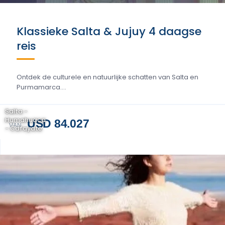
Klassieke Salta & Jujuy 4 daagse
reis
Ontdek de culturele en natuurlijke schatten van Salta en
Purmamarca....
Salta -
Humahuaca
USD 84.027
VAN
- Cafayate