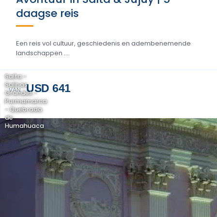
daagse reis
Een reis vol cultuur, geschiedenis en adembenemende
landschappen ....
Salta -
Salinas
USD 641
VAN
Grandes -
Purmamarca
- Quebrada
de
Humahuaca