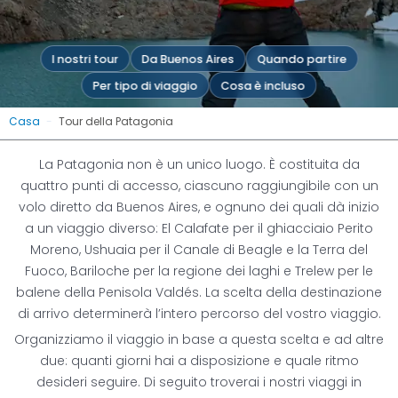
I nostri tour
Da Buenos Aires
Quando partire
Per tipo di viaggio
Cosa è incluso
Tour della Patagonia
Casa
-
Tour della Patagonia
La Patagonia non è un unico luogo. È costituita da
La natura selvaggia e indomita: Viaggio
quattro punti di accesso, ciascuno raggiungibile con un
attraverso i maestosi paesaggi della Patagonia
volo diretto da Buenos Aires, e ognuno dei quali dà inizio
a un viaggio diverso: El Calafate per il ghiacciaio Perito
Moreno, Ushuaia per il Canale di Beagle e la Terra del
Richiedi un preventivo
Fuoco, Bariloche per la regione dei laghi e Trelew per le
balene della Penisola Valdés. La scelta della destinazione
di arrivo determinerà l’intero percorso del vostro viaggio.
Organizziamo il viaggio in base a questa scelta e ad altre
due: quanti giorni hai a disposizione e quale ritmo
desideri seguire. Di seguito troverai i nostri viaggi in