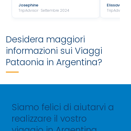
Josephine
Elissavet
TripAdvisor · Settembre 2024
TripAdvisor ·
Desidera maggiori
informazioni sui Viaggi
Pataonia in Argentina?
Siamo felici di aiutarvi a
realizzare il vostro
viaggio in Argentina.