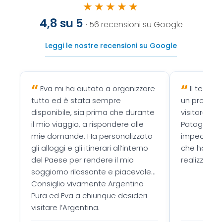
★★★★★
4,8 su 5
· 56 recensioni su Google
Leggi le nostre recensioni su Google
Eva mi ha aiutato a organizzare
Il team 
tutto ed è stata sempre
un programm
disponibile, sia prima che durante
visitare e s
il mio viaggio, a rispondere alle
Patagonia.
mie domande. Ha personalizzato
impeccabile
gli alloggi e gli itinerari all’interno
che hanno r
del Paese per rendere il mio
realizzazio
soggiorno rilassante e piacevole...
Consiglio vivamente Argentina
Pura ed Eva a chiunque desideri
visitare l’Argentina.