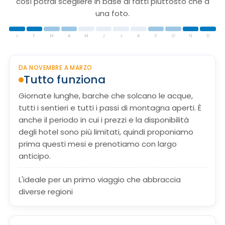
così potrai scegliere in base ai fatti piuttosto che a
una foto.
J
F
M
A
M
J
J
A
S
O
N
D
DA NOVEMBRE A MARZO
Tutto funziona
Giornate lunghe, barche che solcano le acque,
tutti i sentieri e tutti i passi di montagna aperti. È
anche il periodo in cui i prezzi e la disponibilità
degli hotel sono più limitati, quindi proponiamo
prima questi mesi e prenotiamo con largo
anticipo.
L'ideale per un primo viaggio che abbraccia
diverse regioni