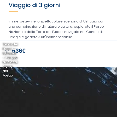
Viaggio di 3 giorni
Immergetevi nello spettacolare scenario di Ushuaia con
una combinazione di natura e cultura: esplorate il Parco
Nazionale della Terra del Fuoco, navigate nel Canale di
Beagle e godetevi un'indimenticabile...
Terra del
Fuoco -
536€
DA
Ushuaia
- Parque
Nacional
Tierra
del
Fuego