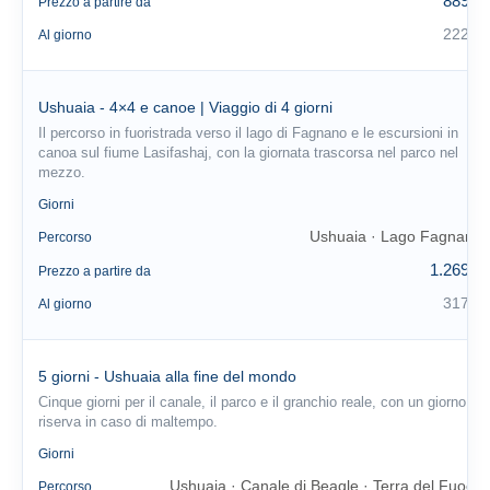
889 €
Prezzo a partire da
222 €
Al giorno
Ushuaia - 4×4 e canoe | Viaggio di 4 giorni
Il percorso in fuoristrada verso il lago di Fagnano e le escursioni in
canoa sul fiume Lasifashaj, con la giornata trascorsa nel parco nel
mezzo.
4
Giorni
Ushuaia · Lago Fagnano
Percorso
1.269 €
Prezzo a partire da
317 €
Al giorno
5 giorni - Ushuaia alla fine del mondo
Cinque giorni per il canale, il parco e il granchio reale, con un giorno di
riserva in caso di maltempo.
5
Giorni
Ushuaia · Canale di Beagle · Terra del Fuoco
Percorso