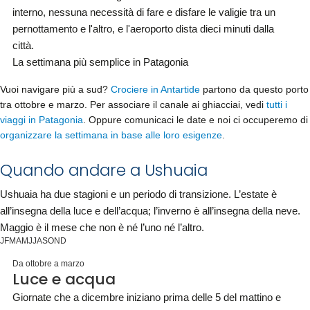
interno, nessuna necessità di fare e disfare le valigie tra un
pernottamento e l'altro, e l'aeroporto dista dieci minuti dalla
città.
La settimana più semplice in Patagonia
Vuoi navigare più a sud?
Crociere in Antartide
partono da questo porto
tra ottobre e marzo. Per associare il canale ai ghiacciai, vedi
tutti i
viaggi in Patagonia
. Oppure comunicaci le date e noi ci occuperemo di
organizzare la settimana in base alle loro esigenze
.
Quando andare a Ushuaia
Ushuaia ha due stagioni e un periodo di transizione. L’estate è
all’insegna della luce e dell’acqua; l’inverno è all’insegna della neve.
Maggio è il mese che non è né l’uno né l’altro.
J
F
M
A
M
J
J
A
S
O
N
D
Da ottobre a marzo
Luce e acqua
Giornate che a dicembre iniziano prima delle 5 del mattino e