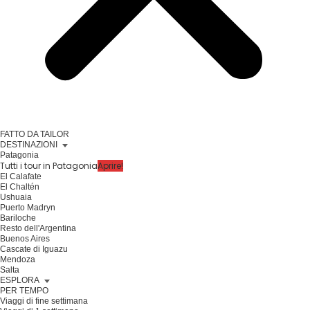
FATTO DA TAILOR
DESTINAZIONI
Patagonia
Tutti i tour in Patagonia
Aprire!
El Calafate
El Chaltén
Ushuaia
Puerto Madryn
Bariloche
Resto dell'Argentina
Buenos Aires
Cascate di Iguazu
Mendoza
Salta
ESPLORA
PER TEMPO
Viaggi di fine settimana