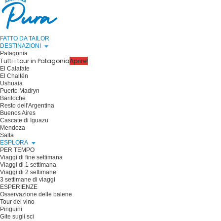
FATTO DA TAILOR
DESTINAZIONI
Patagonia
Tutti i tour in Patagonia
Aprire!
El Calafate
El Chaltén
Ushuaia
Puerto Madryn
Bariloche
Resto dell'Argentina
Buenos Aires
Cascate di Iguazu
Mendoza
Salta
ESPLORA
PER TEMPO
Viaggi di fine settimana
Viaggi di 1 settimana
Viaggi di 2 settimane
3 settimane di viaggi
ESPERIENZE
Osservazione delle balene
Tour del vino
Pinguini
Gite sugli sci