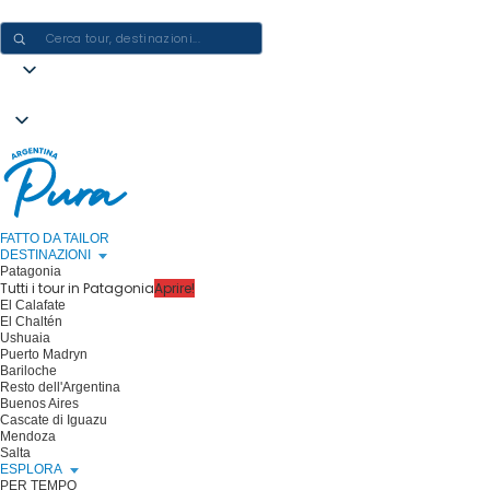
CREARE ESPERIENZE IN ARGENTINA - UN VIAGGIO ALLA VOLTA
FATTO DA TAILOR
DESTINAZIONI
Patagonia
Tutti i tour in Patagonia
Aprire!
El Calafate
El Chaltén
Ushuaia
Puerto Madryn
Bariloche
Resto dell'Argentina
Buenos Aires
Cascate di Iguazu
Mendoza
Salta
ESPLORA
PER TEMPO