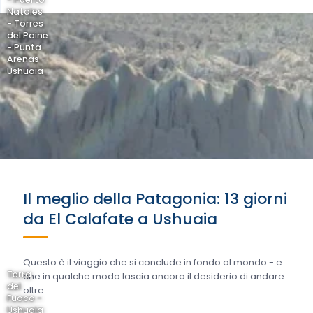
Natales
- Torres
del Paine
- Punta
Arenas -
Ushuaia
Il meglio della Patagonia: 13 giorni
da El Calafate a Ushuaia
Questo è il viaggio che si conclude in fondo al mondo - e
Terra
che in qualche modo lascia ancora il desiderio di andare
del
oltre....
Fuoco -
Ushuaia