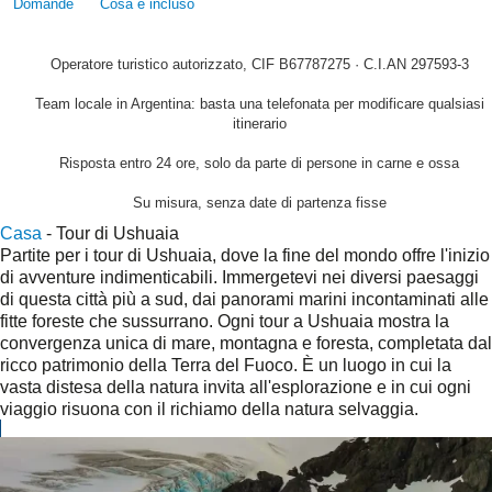
Domande
Cosa è incluso
Operatore turistico autorizzato, CIF B67787275 · C.I.AN 297593-3
Team locale in Argentina: basta una telefonata per modificare qualsiasi
itinerario
Risposta entro 24 ore, solo da parte di persone in carne e ossa
Su misura, senza date di partenza fisse
Casa
-
Tour di Ushuaia
Partite per i tour di Ushuaia, dove la fine del mondo offre l'inizio
di avventure indimenticabili. Immergetevi nei diversi paesaggi
di questa città più a sud, dai panorami marini incontaminati alle
fitte foreste che sussurrano. Ogni tour a Ushuaia mostra la
convergenza unica di mare, montagna e foresta, completata dal
ricco patrimonio della Terra del Fuoco. È un luogo in cui la
vasta distesa della natura invita all'esplorazione e in cui ogni
viaggio risuona con il richiamo della natura selvaggia.