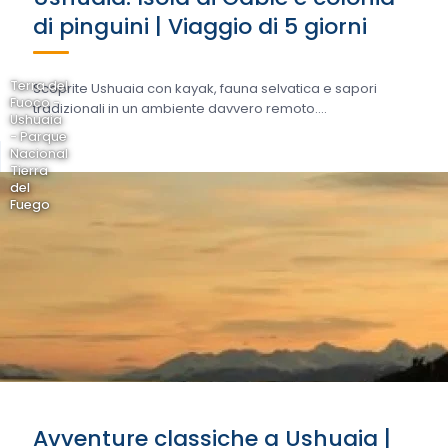
di pinguini | Viaggio di 5 giorni
Terra del
Scoprite Ushuaia con kayak, fauna selvatica e sapori
Fuoco -
tradizionali in un ambiente davvero remoto....
Ushuaia
- Parque
Nacional
Tierra
del
Fuego
Avventure classiche a Ushuaia |