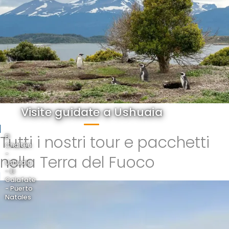
Visite guidate a Ushuaia
Tutti i nostri tour e pacchetti
El
Chaltén
-
nella Terra del Fuoco
Ushuaia
- El
Calafate
- Puerto
Natales