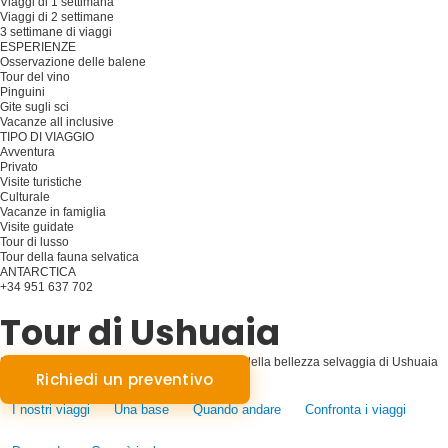
Viaggi di 1 settimana
Viaggi di 2 settimane
3 settimane di viaggi
ESPERIENZE
Osservazione delle balene
Tour del vino
Pinguini
Gite sugli sci
Vacanze all inclusive
TIPO DI VIAGGIO
Avventura
Privato
Visite turistiche
Culturale
Vacanze in famiglia
Visite guidate
Tour di lusso
Tour della fauna selvatica
ANTARCTICA
+34 951 637 702
Pianificare il viaggio
Tour di Ushuaia
Spedizioni alla fine del mondo: Alla scoperta della bellezza selvaggia di Ushuaia
Richiedi un preventivo
I nostri viaggi
Una base
Quando andare
Confronta i viaggi