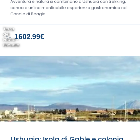
Avventura e natura si combinano a Ushuaia con trekking,
canoa e un'indimenticabile esperienza gastronomica nel
Canale di Beagle....
Terra
del
1602.99€
DA
Fuoco -
Ushuaia
Ushuaia: Isola di Gable e colonia