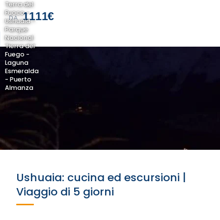
Terra del
Fuoco -
1111€
DA
Ushuaia -
Parque
Nacional
Tierra del
Fuego -
Laguna
Esmeralda
- Puerto
Almanza
Ushuaia: cucina ed escursioni |
Viaggio di 5 giorni