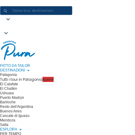
CREARE ESPERIENZE IN ARGENTINA - UN VIAGGIO ALLA VOLTA
FATTO DA TAILOR
DESTINAZIONI
Patagonia
Tutti i tour in Patagonia
Aprire!
El Calafate
El Chaltén
Ushuaia
Puerto Madryn
Bariloche
Resto dell'Argentina
Buenos Aires
Cascate di Iguazu
Mendoza
Salta
ESPLORA
PER TEMPO