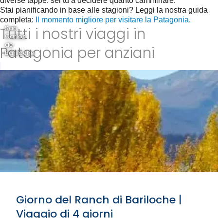
diverse tappe: sei tu a decidere quanto camminare.
Stai pianificando in base alle stagioni? Leggi la nostra guida
completa:
Il momento migliore per visitare la Patagonia
.
Tutti i nostri viaggi in
San
Carlos
de
Patagonia per anziani
Bariloche
Giorno del Ranch di Bariloche |
Viaggio di 4 giorni