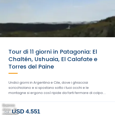
Tour di 11 giorni in Patagonia: El
Chaltén, Ushuaia, El Calafate e
Torres del Paine
Undici giorni in Argentina e Cile, dove i ghiacciai
scricchiolano e si spostano sotto i tuoi occhi e le
montagne si ergono così ripide da farti fermare di colpo….
Buenos
Aires - El
USD 4.551
DA
Calafate