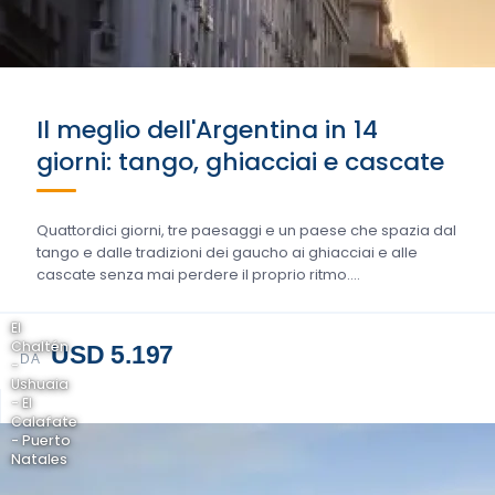
Il meglio dell'Argentina in 14
giorni: tango, ghiacciai e cascate
Quattordici giorni, tre paesaggi e un paese che spazia dal
tango e dalle tradizioni dei gaucho ai ghiacciai e alle
cascate senza mai perdere il proprio ritmo….
El
Chaltén
USD 5.197
DA
-
Ushuaia
- El
Calafate
- Puerto
Natales