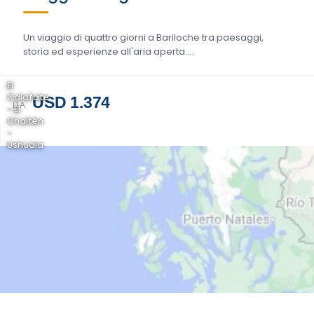
Un viaggio di quattro giorni a Bariloche tra paesaggi,
storia ed esperienze all'aria aperta....
El
Calafate
USD 1.374
DA
- El
Chaltén
-
Ushuaia