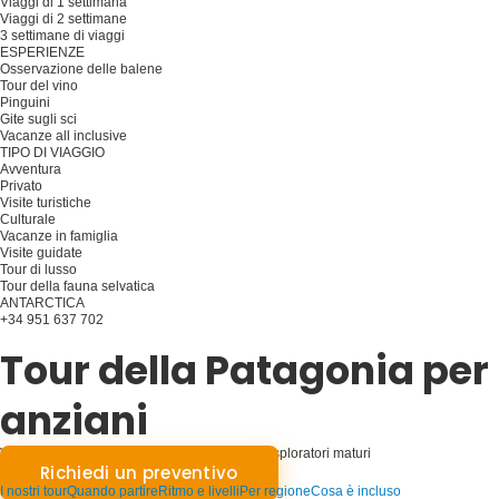
Viaggi di 1 settimana
Viaggi di 2 settimane
3 settimane di viaggi
ESPERIENZE
Osservazione delle balene
Tour del vino
Pinguini
Gite sugli sci
Vacanze all inclusive
TIPO DI VIAGGIO
Avventura
Privato
Visite turistiche
Culturale
Vacanze in famiglia
Visite guidate
Tour di lusso
Tour della fauna selvatica
ANTARCTICA
+34 951 637 702
Pianificare il viaggio
Tour della Patagonia per
anziani
Viaggi di grazia: Patagonia per anziani, per esploratori maturi
Richiedi un preventivo
I nostri tour
Quando partire
Ritmo e livelli
Per regione
Cosa è incluso