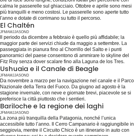
calma le passerelle sul ghiacciaio. Ottobre e aprile sono mesi
più tranquilli e meno costosi. Le passerelle sono aperte tutto
l'anno e dotate di corrimano su tutto il percorso.
El Chaltén
J
F
M
A
M
J
J
A
S
O
N
D
Il periodo da dicembre a febbraio è quello più affidabile; la
maggior parte dei servizi chiude da maggio a settembre. La
passeggiata in pianura fino al Chorrillo del Salto e i punti
panoramici del paese consentono di ammirare lo skyline del
Fitz Roy senza dover scalare fino alla Laguna de los Tres.
Ushuaia e il Canale di Beagle
J
F
M
A
M
J
J
A
S
O
N
D
Da novembre a marzo per la navigazione nel canale e il Parco
Nazionale della Terra del Fuoco. Da giugno ad agosto è la
stagione invernale, con neve e giornate brevi, piacevole se si
preferisce la città piuttosto che i sentieri.
Bariloche e la regione dei laghi
J
F
M
A
M
J
J
A
S
O
N
D
La zona più tranquilla della Patagonia, nonché l’unica
accessibile tutto l’anno. Il Cerro Campanario è raggiungibile in
seggiovia, mentre il Circuito Chico è un itinerario in auto con