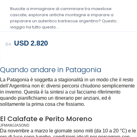
Riuscite a immaginare di camminare tra maestose
cascate, esplorare antiche montagne e imparare a
preparare un autentico barbecue argentino? Questo
viaggio ha tutto questo....
USD 2.820
DA
Quando andare in Patagonia
La Patagonia è soggetta a stagionalità in un modo che il resto
dell’Argentina non è: diversi percorsi chiudono semplicemente
in inverno. Questa è la sintesi a cui facciamo riferimento
quando pianifichiamo un itinerario per anziani, ed è
solitamente la prima cosa che fissiamo.
El Calafate e Perito Moreno
J
F
M
A
M
J
J
A
S
O
N
D
Da novembre a marzo le giornate sono miti (da 10 a 20 °C) e le
ore di luce sono lunghe, condizioni ideali per percorrere con