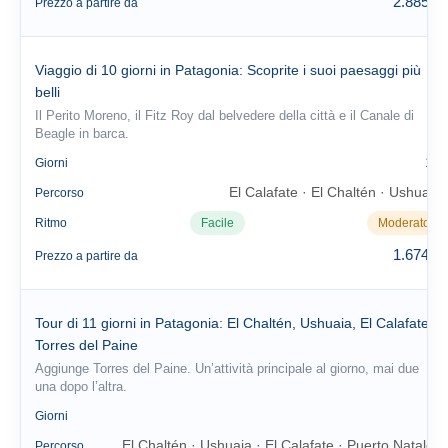
2.885 €
Prezzo a partire da
Viaggio di 10 giorni in Patagonia: Scoprite i suoi paesaggi più
belli
Il Perito Moreno, il Fitz Roy dal belvedere della città e il Canale di
Beagle in barca.
10
Giorni
El Calafate · El Chaltén · Ushuaia
Percorso
Ritmo
Facile
Moderato
1.674 €
Prezzo a partire da
Tour di 11 giorni in Patagonia: El Chaltén, Ushuaia, El Calafate e
Torres del Paine
Aggiunge Torres del Paine. Un’attività principale al giorno, mai due
una dopo l’altra.
11
Giorni
El Chaltén · Ushuaia · El Calafate · Puerto Natales
Percorso