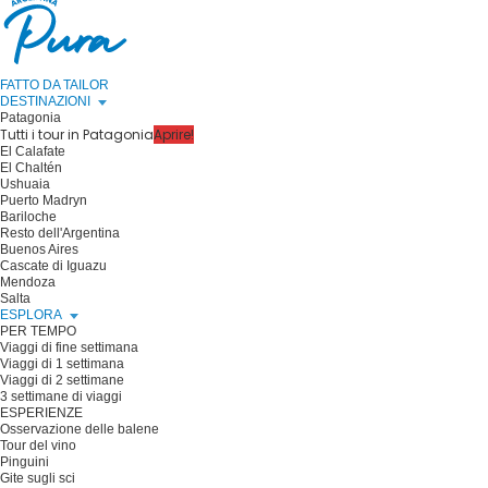
FATTO DA TAILOR
DESTINAZIONI
Patagonia
Tutti i tour in Patagonia
Aprire!
El Calafate
El Chaltén
Ushuaia
Puerto Madryn
Bariloche
Resto dell'Argentina
Buenos Aires
Cascate di Iguazu
Mendoza
Salta
ESPLORA
PER TEMPO
Viaggi di fine settimana
Viaggi di 1 settimana
Viaggi di 2 settimane
3 settimane di viaggi
ESPERIENZE
Osservazione delle balene
Tour del vino
Pinguini
Gite sugli sci