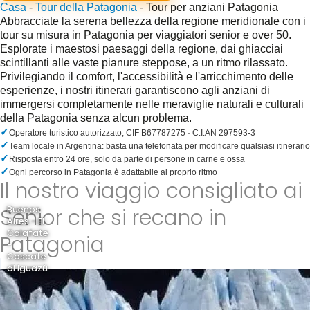
Casa
-
Tour della Patagonia
-
Tour per anziani Patagonia
Abbracciate la serena bellezza della regione meridionale con i
tour su misura in Patagonia per viaggiatori senior e over 50.
Esplorate i maestosi paesaggi della regione, dai ghiacciai
scintillanti alle vaste pianure steppose, a un ritmo rilassato.
Privilegiando il comfort, l'accessibilità e l'arricchimento delle
esperienze, i nostri itinerari garantiscono agli anziani di
immergersi completamente nelle meraviglie naturali e culturali
della Patagonia senza alcun problema.
✓
Operatore turistico autorizzato, CIF B67787275 · C.I.AN 297593-3
✓
Team locale in Argentina: basta una telefonata per modificare qualsiasi itinerario
✓
Risposta entro 24 ore, solo da parte di persone in carne e ossa
✓
Ogni percorso in Patagonia è adattabile al proprio ritmo
Il nostro viaggio consigliato ai
Senior che si recano in
Buenos
Aires - El
Calafate
Patagonia
-
Cascate
di Iguazú