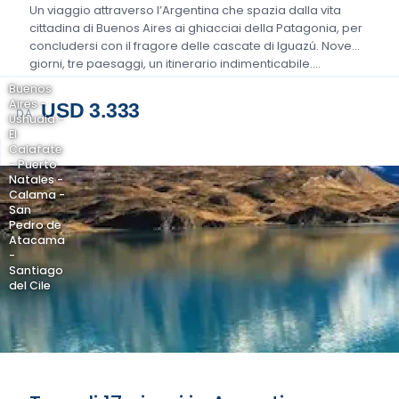
Un viaggio attraverso l’Argentina che spazia dalla vita
cittadina di Buenos Aires ai ghiacciai della Patagonia, per
concludersi con il fragore delle cascate di Iguazú. Nove
giorni, tre paesaggi, un itinerario indimenticabile….
Buenos
Aires -
USD 3.333
DA
Ushuaia -
El
Calafate
- Puerto
Natales -
Calama -
San
Pedro de
Atacama
-
Santiago
del Cile