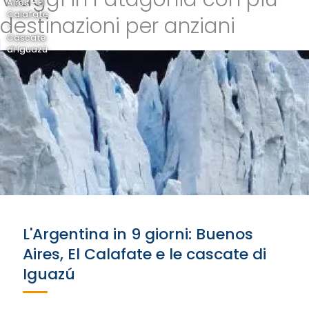
Aires - El
Calafate
destinazioni per anziani
-
Cascate
di Iguazú
L'Argentina in 9 giorni: Buenos
Aires, El Calafate e le cascate di
Iguazú