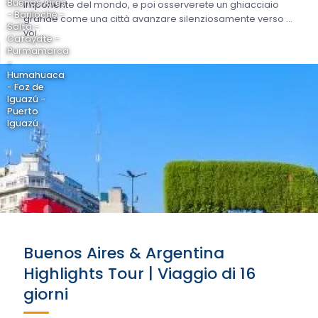
Buenos Aires
imponente del mondo, e poi osserverete un ghiacciaio
- Bariloche -
grande come una città avanzare silenziosamente verso di
Salta -
voi....
Cafayate -
Purmamarca
-
Humahuaca
- Foz de
Iguazú -
Puerto
Iguazú
Buenos Aires & Argentina
Highlights Tour | Viaggio di 16
giorni