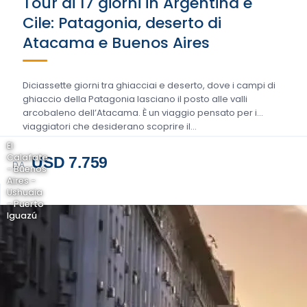
Tour di 17 giorni in Argentina e
Cile: Patagonia, deserto di
Atacama e Buenos Aires
Diciassette giorni tra ghiacciai e deserto, dove i campi di
ghiaccio della Patagonia lasciano il posto alle valli
arcobaleno dell’Atacama. È un viaggio pensato per i
viaggiatori che desiderano scoprire il…
El
Calafate
USD 7.759
DA
- Buenos
Aires -
Ushuaia
- Puerto
Iguazú