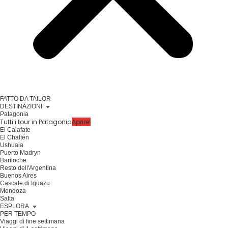
FATTO DA TAILOR
DESTINAZIONI
Patagonia
Tutti i tour in Patagonia
Aprire!
El Calafate
El Chaltén
Ushuaia
Puerto Madryn
Bariloche
Resto dell'Argentina
Buenos Aires
Cascate di Iguazu
Mendoza
Salta
ESPLORA
PER TEMPO
Viaggi di fine settimana