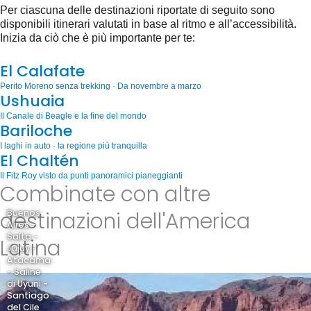
Per ciascuna delle destinazioni riportate di seguito sono
disponibili itinerari valutati in base al ritmo e all’accessibilità.
Inizia da ciò che è più importante per te:
El Calafate
Perito Moreno senza trekking · Da novembre a marzo
Ushuaia
Il Canale di Beagle e la fine del mondo
Bariloche
I laghi in auto · la regione più tranquilla
El Chaltén
Il Fitz Roy visto da punti panoramici pianeggianti
Combinate con altre
destinazioni dell'America
Buenos
Aires -
Salta -
Latina
Jujuy -
Atacama
- Saline
di Uyuni -
Santiago
del Cile