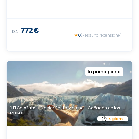
772€
DA
0
(Nessuna recensione)
In primo piano
El Calafate - Glaciar Perito Moreno - Cañadón de los
fósiles
4 giorni