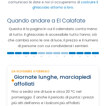
comunicaci le date e noi ci occuperemo di
costruire il
ghiacciaio attorno a loro
.
Quando andare a El Calafate
Questa è la pagina in cui il calendario conta meno
di tutto. Il ghiacciaio è accessibile tutto l’anno; ciò
che cambia sono le ore di luce, il prezzo e il numero
di persone con cui condividerai i sentieri.
J
F
M
A
M
J
J
A
S
O
N
D
DA NOVEMBRE A FEBBRAIO
Giornate lunghe, marciapiedi
affollati
Fino a sedici ore di luce e circa 20 °C nel
pomeriggio. È anche il periodo di punta: i prezzi
più alti dell’anno e i balconi più affollati.