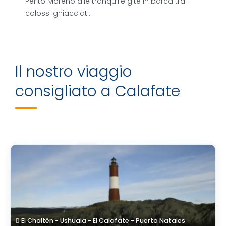
Perito Moreno alle tranquille gite in barca tra i
colossi ghiacciati.
Il nostro viaggio
consigliato a Calafate
El Chaltén - Ushuaia - El Calafate - Puerto Natales