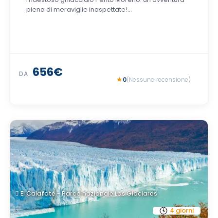
piena di meraviglie inaspettate!...
656€
DA
0
(Nessuna recensione)
El Calafate - Parco nazionale Los Glaciares
4 giorni