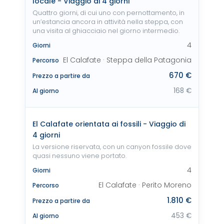
locale - Viaggio di 4 giorni
Quattro giorni, di cui uno con pernottamento, in
un’estancia ancora in attività nella steppa, con
una visita al ghiacciaio nel giorno intermedio.
4
Giorni
El Calafate · Steppa della Patagonia
Percorso
670 €
Prezzo a partire da
168 €
Al giorno
El Calafate orientata ai fossili - Viaggio di
4 giorni
La versione riservata, con un canyon fossile dove
quasi nessuno viene portato.
4
Giorni
El Calafate · Perito Moreno
Percorso
1.810 €
Prezzo a partire da
453 €
Al giorno