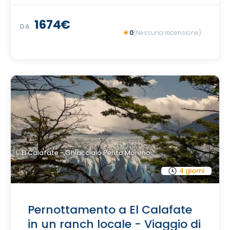
1674€
DA
0
(Nessuna recensione)
El Calafate - Ghiacciaio Perito Moreno
4 giorni
Pernottamento a El Calafate
in un ranch locale - Viaggio di