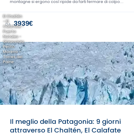
montagne si ergono così ripide da farti fermare di colpo….
El Chaltén
- El
3939€
DA
Calafate -
Puerto
Natales -
Ghiacciaio
Perito
Moreno -
Torres del
Paine
Il meglio della Patagonia: 9 giorni
attraverso El Chaltén, El Calafate