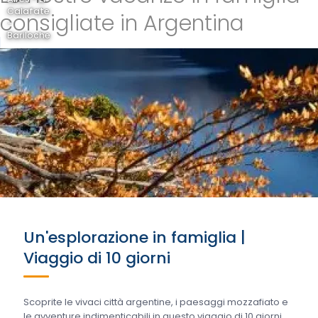
Calafate
consigliate in Argentina
-
Bariloche
Un'esplorazione in famiglia |
Viaggio di 10 giorni
Scoprite le vivaci città argentine, i paesaggi mozzafiato e
le avventure indimenticabili in questo viaggio di 10 giorni