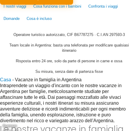
I nostri viaggi
Cosa funziona con i bambini
Confronta i viaggi
Domande
Cosa è incluso
Operatore turistico autorizzato, CIF B67787275 · C.I.AN 297593-3
Team locale in Argentina: basta una telefonata per modificare qualsiasi
itinerario
Risposta entro 24 ore, solo da parte di persone in carne e ossa
Su misura, senza date di partenza fisse
Casa
-
Vacanze in famiglia in Argentina
Intraprendete un viaggio d'incanto con le nostre vacanze in
Argentina per famiglie, meticolosamente studiate per
affascinare tutte le età. Dai paesaggi mozzafiato alle vivaci
esperienze culturali, i nostri itinerari su misura assicurano
avventure deliziose e ricordi indimenticabili per ogni membro
della famiglia, unendo esplorazione, istruzione e puro
divertimento nel ricco e variegato arazzo dell'Argentina.
Le nostre vacanze in famiglia
Buenos
Aires - El