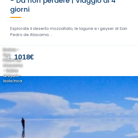
- Da non perdere | Viaggio di 4
giorni
Esplorate il deserto mozzafiato, le lagune e i geyser di San
Pedro de Atacama....
Bolivia -
San
1018€
DA
Pedro de
Atacama
- Saline
di Uyuni -
Isola Inca