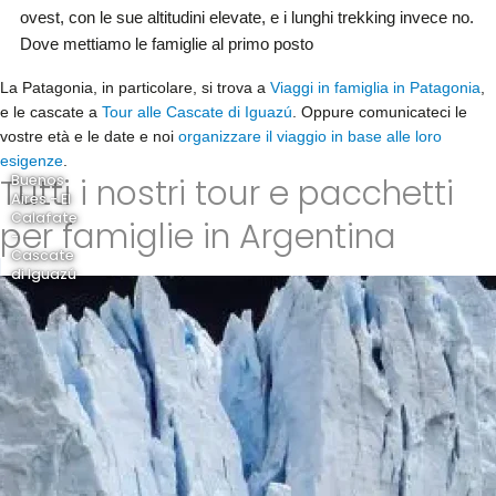
ovest, con le sue altitudini elevate, e i lunghi trekking invece no.
Dove mettiamo le famiglie al primo posto
La Patagonia, in particolare, si trova a
Viaggi in famiglia in Patagonia
,
e le cascate a
Tour alle Cascate di Iguazú
. Oppure comunicateci le
vostre età e le date e noi
organizzare il viaggio in base alle loro
esigenze
.
Tutti i nostri tour e pacchetti
Buenos
Aires - El
Calafate
per famiglie in Argentina
-
Cascate
di Iguazú