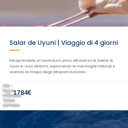
Salar de Uyuni | Viaggio di 4 giorni
Intraprendete un'avventura unica attraverso le Saline di
Uyuni e i suoi dintorni, esplorando le meraviglie naturali e
vivendo la magia degli altopiani boliviani....
Cile -
Parco
1784€
DA
nazionale
Torres
del Paine