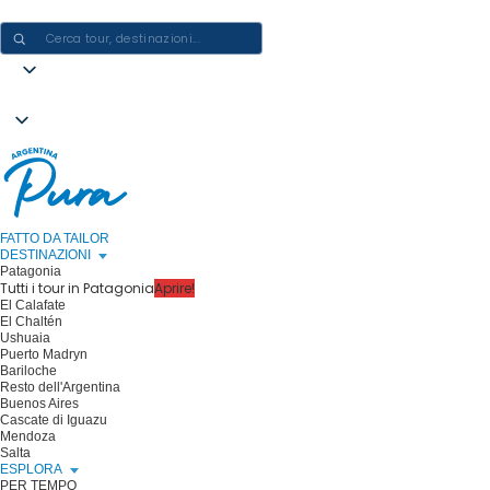
CREARE ESPERIENZE IN ARGENTINA - UN VIAGGIO ALLA VOLTA
FATTO DA TAILOR
DESTINAZIONI
Patagonia
Tutti i tour in Patagonia
Aprire!
El Calafate
El Chaltén
Ushuaia
Puerto Madryn
Bariloche
Resto dell'Argentina
Buenos Aires
Cascate di Iguazu
Mendoza
Salta
ESPLORA
PER TEMPO