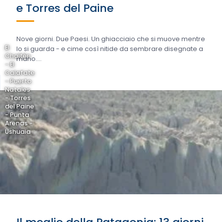
e Torres del Paine
Nove giorni. Due Paesi. Un ghiacciaio che si muove mentre
El
lo si guarda - e cime così nitide da sembrare disegnate a
Chaltén
mano....
- El
Calafate
- Puerto
Natales
- Torres
del Paine
- Punta
Arenas -
Ushuaia