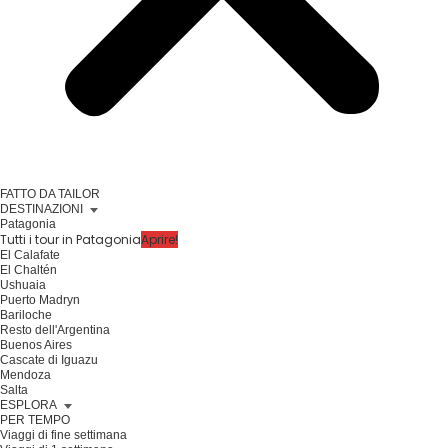
FATTO DA TAILOR
DESTINAZIONI
Patagonia
Tutti i tour in Patagonia
Aprire!
El Calafate
El Chaltén
Ushuaia
Puerto Madryn
Bariloche
Resto dell'Argentina
Buenos Aires
Cascate di Iguazu
Mendoza
Salta
ESPLORA
PER TEMPO
Viaggi di fine settimana