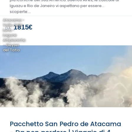
Iguazu e Rio de Janeiro vi aspettano per essere
scoperte....
Atacama -
Valle della
1815€
DA
Luna -
Lagune
Altiplaniche
- Geyser
del Tatio
Pacchetto San Pedro de Atacama