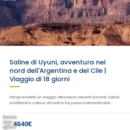
Saline di Uyuni, avventura nel
nord dell'Argentina e del Cile |
Viaggio di 18 giorni
Intraprendete un viaggio attraverso deserti surreali, saline
scintillanti e culture vibranti in tre paesi indimenticabili....
Buenos
Aires -
4640€
DA
Iguazu