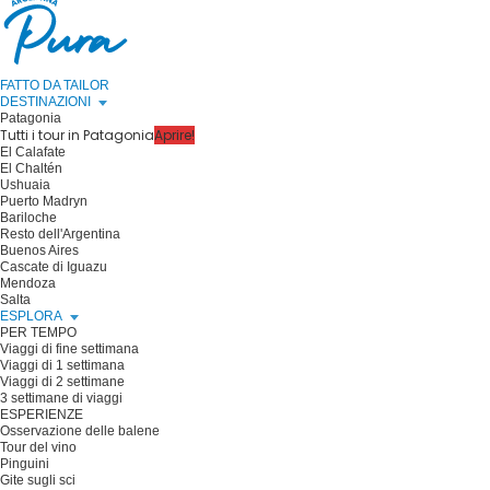
FATTO DA TAILOR
DESTINAZIONI
Patagonia
Tutti i tour in Patagonia
Aprire!
El Calafate
El Chaltén
Ushuaia
Puerto Madryn
Bariloche
Resto dell'Argentina
Buenos Aires
Cascate di Iguazu
Mendoza
Salta
ESPLORA
PER TEMPO
Viaggi di fine settimana
Viaggi di 1 settimana
Viaggi di 2 settimane
3 settimane di viaggi
ESPERIENZE
Osservazione delle balene
Tour del vino
Pinguini
Gite sugli sci