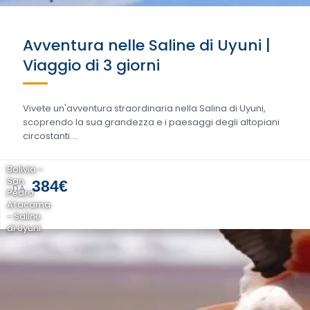
Avventura nelle Saline di Uyuni |
Viaggio di 3 giorni
Vivete un'avventura straordinaria nella Salina di Uyuni,
scoprendo la sua grandezza e i paesaggi degli altopiani
circostanti....
Bolivia -
San
384€
DA
Pedro
Atacama
- Saline
di Uyuni