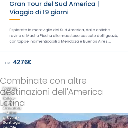
Gran Tour del Sud America |
Viaggio di 19 giorni
Esplorate le meraviglie del Sud America, dalle antiche
rovine di Machu Picchu alle maestose cascate dell'Iguazú,
con tappe indimenticabili a Mendoza e Buenos Aires....
4276€
DA
Combinate con altre
destinazioni dell'America
Buenos
Aires -
Salta -
Latina
Jujuy -
Atacama
- Saline
di Uyuni -
Santiago
del Cile