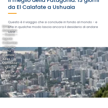
Il meglio della Patagonia: 13 giorni
da El Calafate a Ushuaia
Questo è il viaggio che si conclude in fondo al mondo - e
Lima -
che in qualche modo lascia ancora il desiderio di andare
Arequipa
oltre....
- Cusco -
Aguas
Calientes
- Machu
Pichu -
Buenos
Aires -
Mendoza
- Iguazú
- Río de
Janeiro -