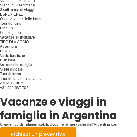
Viaggi di 1 settimana
Viaggi di 2 settimane
3 settimane di viaggi
ESPERIENZE
Osservazione delle balene
Tour del vino
Pinguini
Gite sugli sci
Vacanze all inclusive
TIPO DI VIAGGIO
Avventura
Privato
Visite turistiche
Culturale
Vacanze in famiglia
Visite guidate
Tour di lusso
Tour della fauna selvatica
ANTARCTICA
+34 951 637 702
Pianificare il viaggio
Vacanze e viaggi in
famiglia in Argentina
Creare ricordi indimenticabili: Scoprire le meraviglie dell'Argentina con
un'avventura su misura per la famiglia
Richiedi un preventivo