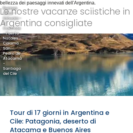
bellezza dei paesaggi innevati dell'Argentina.
Le nostre vacanze sciistiche in
Buenos
Aires -
Ushuaia -
Argentina consigliate
El
Calafate
- Puerto
Natales -
Calama -
San
Pedro de
Atacama
-
Santiago
del Cile
Tour di 17 giorni in Argentina e
Cile: Patagonia, deserto di
Atacama e Buenos Aires