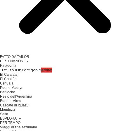
FATTO DA TAILOR
DESTINAZIONI
Patagonia
Tutti i tour in Patagonia
Aprire!
El Calafate
El Chaltén
Ushuaia
Puerto Madryn
Bariloche
Resto dell'Argentina
Buenos Aires
Cascate di Iguazu
Mendoza
Salta
ESPLORA
PER TEMPO
Viaggi di fine settimana