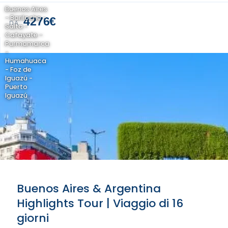
Buenos Aires
- Bariloche -
4276€
DA
Salta -
Cafayate -
Purmamarca
-
Humahuaca
- Foz de
Iguazú -
Puerto
Iguazú
Buenos Aires & Argentina
Highlights Tour | Viaggio di 16
giorni