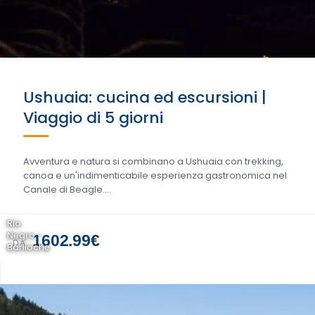
Ushuaia: cucina ed escursioni |
Viaggio di 5 giorni
Avventura e natura si combinano a Ushuaia con trekking,
canoa e un'indimenticabile esperienza gastronomica nel
Canale di Beagle....
Rio
Negro -
1602.99€
DA
Bariloche