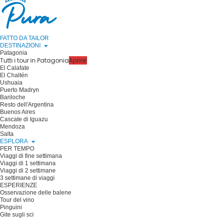
FATTO DA TAILOR
DESTINAZIONI
Patagonia
Tutti i tour in Patagonia
Aprire!
El Calafate
El Chaltén
Ushuaia
Puerto Madryn
Bariloche
Resto dell'Argentina
Buenos Aires
Cascate di Iguazu
Mendoza
Salta
ESPLORA
PER TEMPO
Viaggi di fine settimana
Viaggi di 1 settimana
Viaggi di 2 settimane
3 settimane di viaggi
ESPERIENZE
Osservazione delle balene
Tour del vino
Pinguini
Gite sugli sci