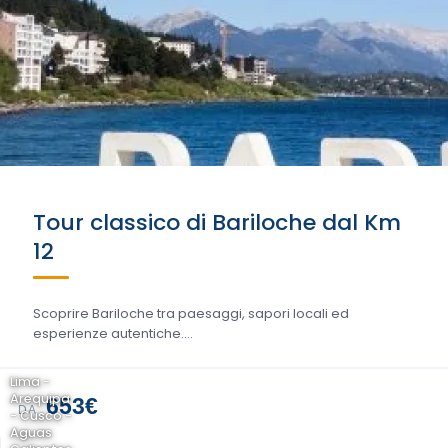
Tour classico di Bariloche dal Km
12
Scoprire Bariloche tra paesaggi, sapori locali ed
esperienze autentiche....
Lima -
Arequipa
653€
DA
- Cusco -
Aguas