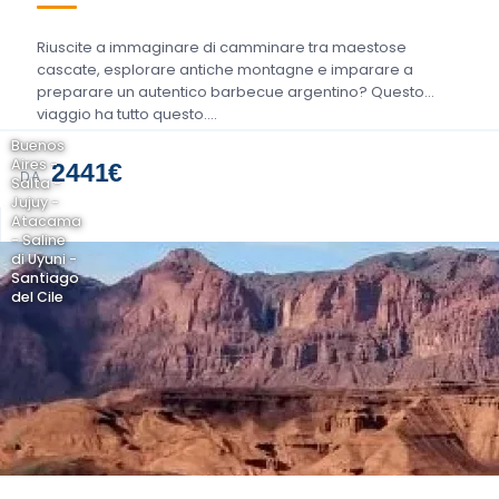
Riuscite a immaginare di camminare tra maestose
cascate, esplorare antiche montagne e imparare a
preparare un autentico barbecue argentino? Questo
viaggio ha tutto questo....
Buenos
Aires -
2441€
DA
Salta -
Jujuy -
Atacama
- Saline
di Uyuni -
Santiago
del Cile