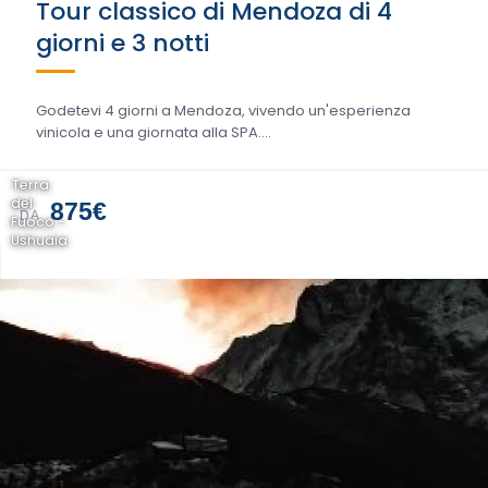
Tour classico di Mendoza di 4
giorni e 3 notti
Godetevi 4 giorni a Mendoza, vivendo un'esperienza
vinicola e una giornata alla SPA....
Terra
del
875€
DA
Fuoco -
Ushuaia