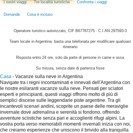
I nostri viaggi
Tre località turistiche
Confronta i viaggi
Domande
Cosa è incluso
Operatore turistico autorizzato, CIF B67787275 · C.I.AN 297593-3
Team locale in Argentina: basta una telefonata per modificare qualsiasi
itinerario
Risposta entro 24 ore, solo da parte di persone in carne e ossa
Su misura, senza date di partenza fisse
Casa
-
Vacanze sulla neve in Argentina
Navigate tra i regni incontaminati e innevati dell'Argentina con
le nostre esilaranti vacanze sulla neve. Pensati per sciatori
esperti e principianti, questi viaggi offrono molto di più di
semplici discese sulle leggendarie piste argentine. Tra gli
incantevoli scenari andini, scoprite un paese delle meraviglie
invernale dove adrenalina e serenità si fondono, offrendo
avventure sciistiche senza pari e accoglienti rifugi alpini. La
vostra porta verso memorabili momenti invernali inizia con noi,
che creiamo esperienze che uniscono il brivido alla tranquilla