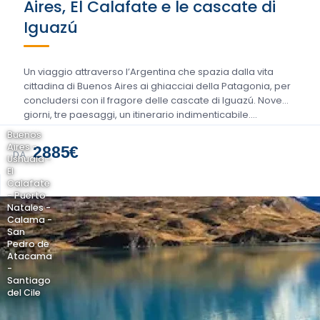
Aires, El Calafate e le cascate di
Iguazú
Un viaggio attraverso l’Argentina che spazia dalla vita
cittadina di Buenos Aires ai ghiacciai della Patagonia, per
concludersi con il fragore delle cascate di Iguazú. Nove
giorni, tre paesaggi, un itinerario indimenticabile….
Buenos
Aires -
2885€
DA
Ushuaia -
El
Calafate
- Puerto
Natales -
Calama -
San
Pedro de
Atacama
-
Santiago
del Cile