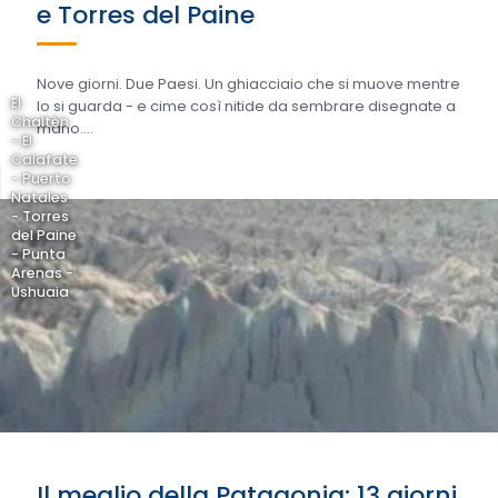
e Torres del Paine
Nove giorni. Due Paesi. Un ghiacciaio che si muove mentre
El
lo si guarda - e cime così nitide da sembrare disegnate a
Chaltén
mano....
- El
Calafate
- Puerto
Natales
- Torres
del Paine
- Punta
Arenas -
Ushuaia
Il meglio della Patagonia: 13 giorni