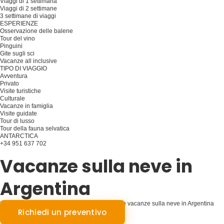
Viaggi di 1 settimana
Viaggi di 2 settimane
3 settimane di viaggi
ESPERIENZE
Osservazione delle balene
Tour del vino
Pinguini
Gite sugli sci
Vacanze all inclusive
TIPO DI VIAGGIO
Avventura
Privato
Visite turistiche
Culturale
Vacanze in famiglia
Visite guidate
Tour di lusso
Tour della fauna selvatica
ANTARCTICA
+34 951 637 702
Pianificare il viaggio
Vacanze sulla neve in
Argentina
Splendore innevato: Avventure esaltanti con le vacanze sulla neve in Argentina
Richiedi un preventivo