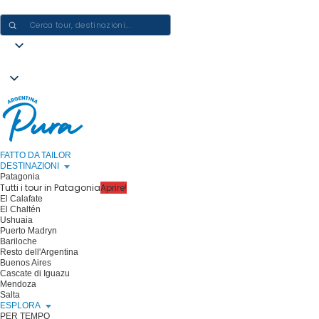
CREARE ESPERIENZE IN ARGENTINA - UN VIAGGIO ALLA VOLTA
FATTO DA TAILOR
DESTINAZIONI
Patagonia
Tutti i tour in Patagonia
Aprire!
El Calafate
El Chaltén
Ushuaia
Puerto Madryn
Bariloche
Resto dell'Argentina
Buenos Aires
Cascate di Iguazu
Mendoza
Salta
ESPLORA
PER TEMPO