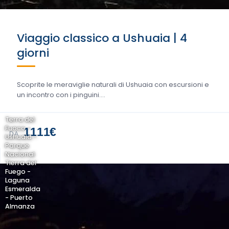
Viaggio classico a Ushuaia | 4
giorni
Scoprite le meraviglie naturali di Ushuaia con escursioni e
un incontro con i pinguini....
Terra del
Fuoco -
1111€
DA
Ushuaia -
Parque
Nacional
Tierra del
Fuego -
Laguna
Esmeralda
- Puerto
Almanza