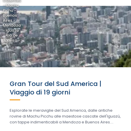
Calientes
- Machu
Pichu -
Buenos
Aires -
Mendoza
- Iguazú
- Río de
Janeiro -
Gran Tour del Sud America |
Viaggio di 19 giorni
Esplorate le meraviglie del Sud America, dalle antiche
rovine di Machu Picchu alle maestose cascate dell'Iguazú,
con tappe indimenticabili a Mendoza e Buenos Aires....