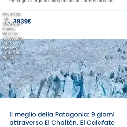
montagne si ergono così ripide da farti fermare di colpo….
El Chaltén
- El
3939€
DA
Calafate -
Puerto
Natales -
Ghiacciaio
Perito
Moreno -
Torres del
Paine
Il meglio della Patagonia: 9 giorni
attraverso El Chaltén, El Calafate