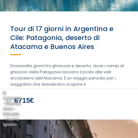
Tour di 17 giorni in Argentina e
Cile: Patagonia, deserto di
Atacama e Buenos Aires
Diciassette giorni tra ghiacciai e deserto, dove i campi di
ghiaccio della Patagonia lasciano il posto alle valli
arcobaleno dell’Atacama. È un viaggio pensato per i
viaggiatori che desiderano scoprire il…
El
Calafate
6715€
DA
- Buenos
Aires -
Ushuaia
- Puerto
Iguazú