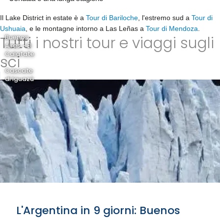
Il Lake District in estate è a
Tour di Bariloche
, l'estremo sud a
Tour di
Ushuaia
, e le montagne intorno a Las Leñas a
Tour di Mendoza
.
Tutti i nostri tour e viaggi sugli
Buenos
Aires - El
Calafate
sci
-
Cascate
di Iguazú
L'Argentina in 9 giorni: Buenos