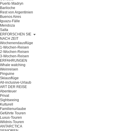
Puerto Madryn
Bariloche
Rest von Argentinien
Buenos Aires
Iguazu-Fälle
Mendoza
Salta
ERFORSCHEN SIE
NACH ZEIT
Wochenendausflüge
1-Wochen-Reisen
2-Wochen-Reisen
3-Wochen-Reisen
ERFAHRUNGEN
Whale watching
Weinreisen
Pinguine
Skiausflüge
All-inclusive-Urlaub
ART DER REISE
Abenteuer
Privat
Sightseeing
Kulturell
Familienurlaube
Geführte Touren
Luxus-Touren
Wildnis-Touren
ANTARCTICA
SENIOREN