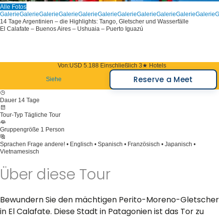
Alle Fotos
Galerie
Galerie
Galerie
Galerie
Galerie
Galerie
Galerie
Galerie
Galerie
Galerie
Galerie
G
14 Tage Argentinien – die Highlights: Tango, Gletscher und Wasserfälle
El Calafate – Buenos Aires – Ushuaia – Puerto Iguazú
Von:
USD 5.188
Einschließlich 3★ Hotels
Reserve a Meet
Siehe
Dauer
14 Tage
Tour-Typ
Tägliche Tour
Gruppengröße
1 Person
Sprachen
Frage andere! • Englisch • Spanisch • Französisch • Japanisch •
Vietnamesisch
Über diese Tour
Bewundern Sie den mächtigen Perito-Moreno-Gletscher
in El Calafate. Diese Stadt in Patagonien ist das Tor zu