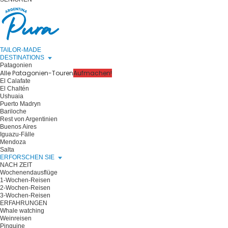
TAILOR-MADE
DESTINATIONS
Patagonien
Alle Patagonien-Touren
Aufmachen!
El Calafate
El Chaltén
Ushuaia
Puerto Madryn
Bariloche
Rest von Argentinien
Buenos Aires
Iguazu-Fälle
Mendoza
Salta
ERFORSCHEN SIE
NACH ZEIT
Wochenendausflüge
1-Wochen-Reisen
2-Wochen-Reisen
3-Wochen-Reisen
ERFAHRUNGEN
Whale watching
Weinreisen
Pinguine