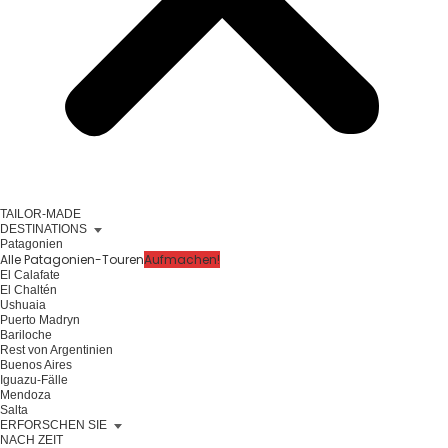
TAILOR-MADE
DESTINATIONS
Patagonien
Alle Patagonien-Touren
Aufmachen!
El Calafate
El Chaltén
Ushuaia
Puerto Madryn
Bariloche
Rest von Argentinien
Buenos Aires
Iguazu-Fälle
Mendoza
Salta
ERFORSCHEN SIE
NACH ZEIT