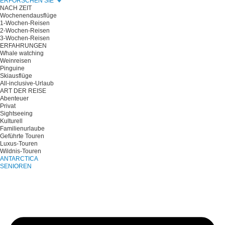
ERFORSCHEN SIE
NACH ZEIT
Wochenendausflüge
1-Wochen-Reisen
2-Wochen-Reisen
3-Wochen-Reisen
ERFAHRUNGEN
Whale watching
Weinreisen
Pinguine
Skiausflüge
All-inclusive-Urlaub
ART DER REISE
Abenteuer
Privat
Sightseeing
Kulturell
Familienurlaube
Geführte Touren
Luxus-Touren
Wildnis-Touren
ANTARCTICA
SENIOREN