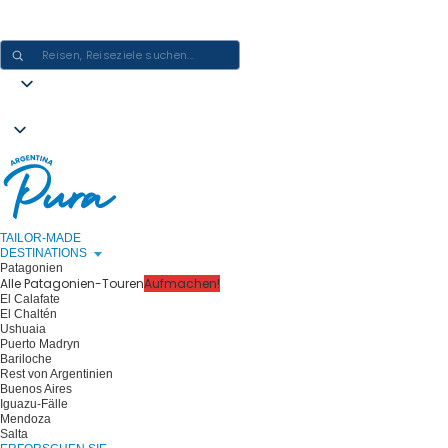
ARGENTINIEN-ERLEBNISSE GESTALTEN - EINE REISE NACH DER
ANDEREN
TAILOR-MADE
DESTINATIONS
Patagonien
Alle Patagonien-Touren
Aufmachen!
El Calafate
El Chaltén
Ushuaia
Puerto Madryn
Bariloche
Rest von Argentinien
Buenos Aires
Iguazu-Fälle
Mendoza
Salta