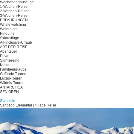
Wochenendausflüge
1-Wochen-Reisen
2-Wochen-Reisen
3-Wochen-Reisen
ERFAHRUNGEN
Whale watching
Weinreisen
Pinguine
Skiausflüge
All-inclusive-Urlaub
ART DER REISE
Abenteuer
Privat
Sightseeing
Kulturell
Familienurlaube
Geführte Touren
Luxus-Touren
Wildnis-Touren
ANTARCTICA
SENIOREN
Planen Sie Ihre Reise
Startseite
Santiago Elemental | 4 Tage Reise