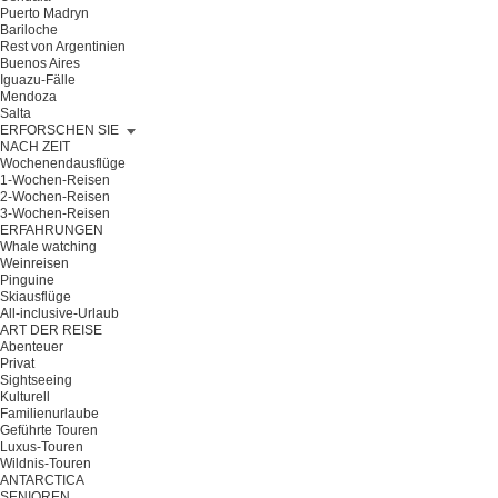
Puerto Madryn
Bariloche
Rest von Argentinien
Buenos Aires
Iguazu-Fälle
Mendoza
Salta
ERFORSCHEN SIE
NACH ZEIT
Wochenendausflüge
1-Wochen-Reisen
2-Wochen-Reisen
3-Wochen-Reisen
ERFAHRUNGEN
Whale watching
Weinreisen
Pinguine
Skiausflüge
All-inclusive-Urlaub
ART DER REISE
Abenteuer
Privat
Sightseeing
Kulturell
Familienurlaube
Geführte Touren
Luxus-Touren
Wildnis-Touren
ANTARCTICA
SENIOREN