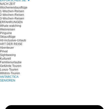
ERFORSCHEN SIE
NACH ZEIT
Wochenendausflüge
1-Wochen-Reisen
2-Wochen-Reisen
3-Wochen-Reisen
ERFAHRUNGEN
Whale watching
Weinreisen
Pinguine
Skiausflüge
All-inclusive-Urlaub
ART DER REISE
Abenteuer
Privat
Sightseeing
Kulturell
Familienurlaube
Geführte Touren
Luxus-Touren
Wildnis-Touren
ANTARCTICA
SENIOREN