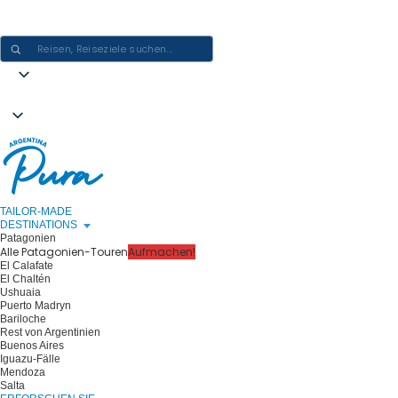
ARGENTINIEN-ERLEBNISSE GESTALTEN - EINE REISE NACH DER
ANDEREN
TAILOR-MADE
DESTINATIONS
Patagonien
Alle Patagonien-Touren
Aufmachen!
El Calafate
El Chaltén
Ushuaia
Puerto Madryn
Bariloche
Rest von Argentinien
Buenos Aires
Iguazu-Fälle
Mendoza
Salta