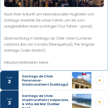
Nach Ihrer Ankunft am internationalen Flughafen von
Santiago erwartet Sie unser Fahrer, um Sie zum
ausgewählten Hotel zu bringen (nur Fahrer - privat).
Übernachtung in Santiago de Chile: Hotel Cumbres
Lastarria,
Ibis Las Condes (Manquehue),
The Singular
Santiago (oder ähnlich).
Inklusive Mahlzeiten: keine.
Santiago de Chile:
TAG
2
Panorama-
Stadtrundfahrt (halbtags)
Santiago de Chile:
Stadtrundfahrt Valparaíso
TAG
Auf dieser Tour lernen Sie die wichtigsten
3
& Viña del Mar (halber