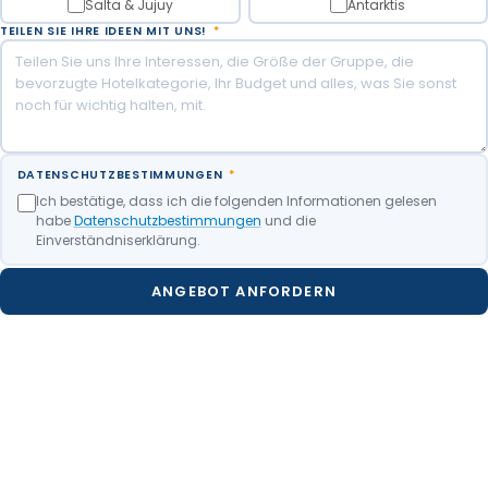
Salta & Jujuy
Antarktis
Übernachtung in Santiago de Chile.
TEILEN SIE IHRE IDEEN MIT UNS!
*
Mahlzeiten inbegriffen: Frühstück.
DATENSCHUTZBESTIMMUNGEN
*
Ich bestätige, dass ich die folgenden Informationen gelesen
habe
Datenschutzbestimmungen
und die
Einverständniserklärung.
ANGEBOT ANFORDERN