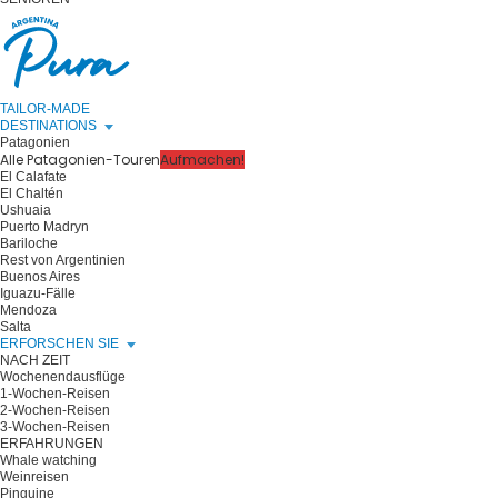
TAILOR-MADE
DESTINATIONS
Patagonien
Alle Patagonien-Touren
Aufmachen!
El Calafate
El Chaltén
Ushuaia
Puerto Madryn
Bariloche
Rest von Argentinien
Buenos Aires
Iguazu-Fälle
Mendoza
Salta
ERFORSCHEN SIE
NACH ZEIT
Wochenendausflüge
1-Wochen-Reisen
2-Wochen-Reisen
3-Wochen-Reisen
ERFAHRUNGEN
Whale watching
Weinreisen
Pinguine