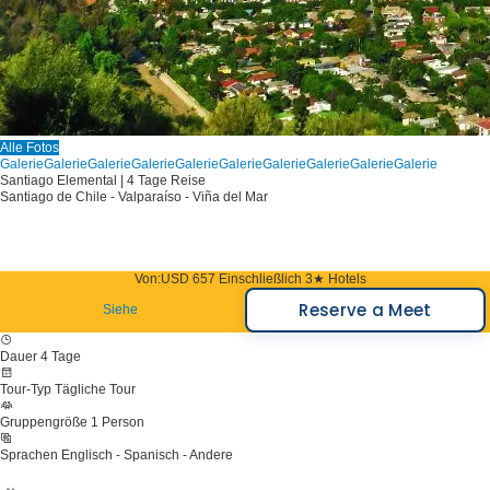
Alle Fotos
Galerie
Galerie
Galerie
Galerie
Galerie
Galerie
Galerie
Galerie
Galerie
Galerie
Santiago Elemental | 4 Tage Reise
Santiago de Chile - Valparaíso - Viña del Mar
Von:
USD 657
Einschließlich 3★ Hotels
Reserve a Meet
Siehe
Dauer
4 Tage
Tour-Typ
Tägliche Tour
Gruppengröße
1 Person
Sprachen
Englisch - Spanisch - Andere