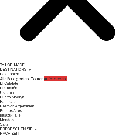
TAILOR-MADE
DESTINATIONS
Patagonien
Alle Patagonien-Touren
Aufmachen!
El Calafate
El Chaltén
Ushuaia
Puerto Madryn
Bariloche
Rest von Argentinien
Buenos Aires
Iguazu-Fälle
Mendoza
Salta
ERFORSCHEN SIE
NACH ZEIT