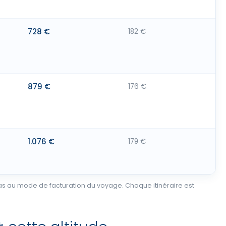
728 €
182 €
879 €
176 €
1.076 €
179 €
d pas au mode de facturation du voyage. Chaque itinéraire est