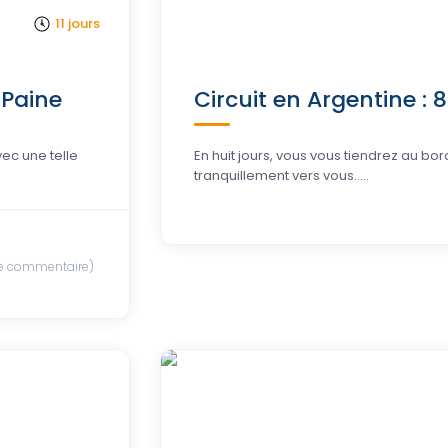
11 jours
 Paine
Circuit en Argentine : 
vec une telle
En huit jours, vous vous tiendrez au bo
tranquillement vers vous.....
e commentaire)