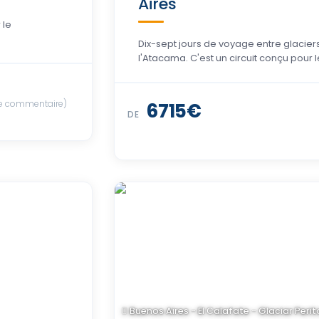
Aires
 le
Dix-sept jours de voyage entre glacier
l'Atacama. C'est un circuit conçu pour
e commentaire)
USD 7.759
DE
Buenos Aires - El Calafate - Glaciar Peri