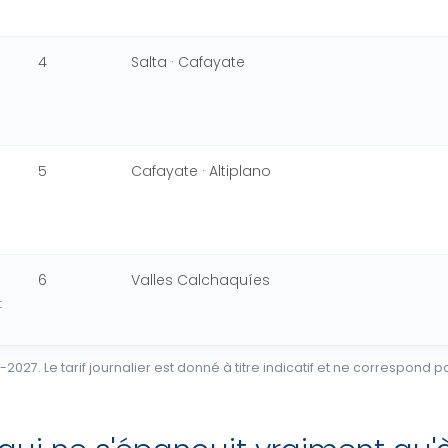
4
Salta · Cafayate
5
Cafayate · Altiplano
6
Valles Calchaquíes
t
6-2027. Le tarif journalier est donné à titre indicatif et ne correspon