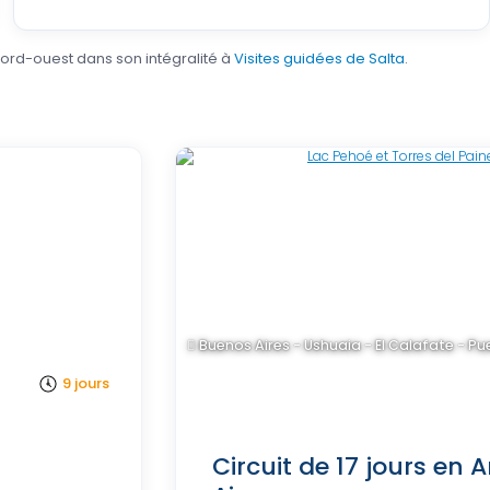
 nord-ouest dans son intégralité à
Visites guidées de Salta
.
Buenos Aires - Ushuaia - El Calafate - P
9 jours
Circuit de 17 jours en 