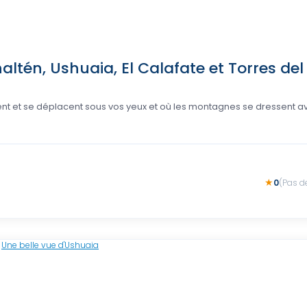
Chaltén, Ushuaia, El Calafate et Torres del
aquent et se déplacent sous vos yeux et où les montagnes se dressent a
0
(Pas d