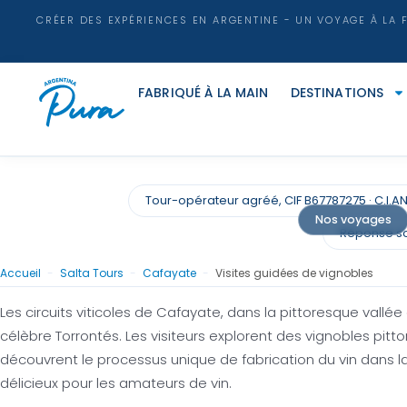
CRÉER DES EXPÉRIENCES EN ARGENTINE - UN VOYAGE À LA 
FABRIQUÉ À LA MAIN
DESTINATIONS
Tour-opérateur agréé, CIF B67787275 · C.I.A
Cafayate Wine Tours
Nos voyages
Réponse so
Accueil
-
Salta Tours
-
Cafayate
-
Visites guidées de vignobles
Goûter l'altitude : Explorer les saveurs uniq
Les circuits viticoles de Cafayate, dans la pittoresque vallé
célèbre Torrontés. Les visiteurs explorent des vignobles pit
Demande un devis
découvrent le processus unique de fabrication du vin dans la 
délicieux pour les amateurs de vin.