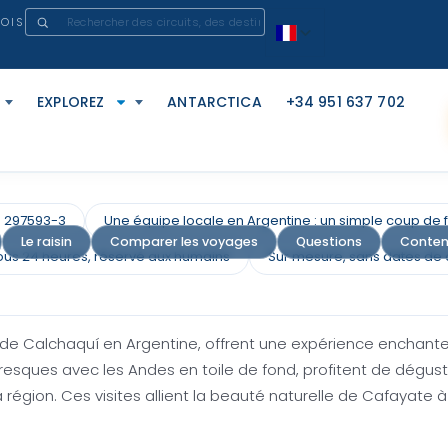
FOIS
EXPLOREZ
ANTARCTICA
+34 951 637 702
N 297593-3
Une équipe locale en Argentine : un simple coup de fil
Le raisin
Comparer les voyages
Questions
Contenu
us 24 heures, réservé aux humains
Sur mesure, sans dates de 
ues de Cafayate Wine Tours
e de Calchaquí en Argentine, offrent une expérience enchanter
toresques avec les Andes en toile de fond, profitent de dégu
région. Ces visites allient la beauté naturelle de Cafayate à