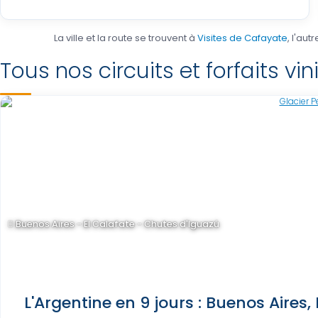
La ville et la route se trouvent à
Visites de Cafayate
, l'aut
Tous nos circuits et forfaits v
Buenos Aires - El Calafate - Chutes d'Iguazú
L'Argentine en 9 jours : Buenos Aires,