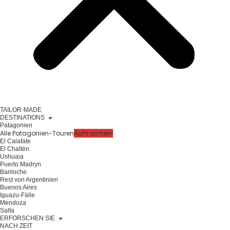
TAILOR-MADE
DESTINATIONS
Patagonien
Alle Patagonien-Touren
Aufmachen!
El Calafate
El Chaltén
Ushuaia
Puerto Madryn
Bariloche
Rest von Argentinien
Buenos Aires
Iguazu-Fälle
Mendoza
Salta
ERFORSCHEN SIE
NACH ZEIT