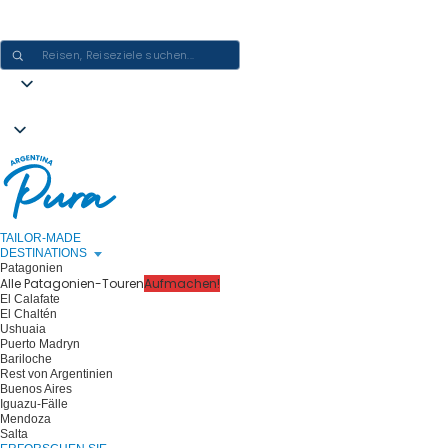
ARGENTINIEN-ERLEBNISSE GESTALTEN - EINE REISE NACH DER
ANDEREN
TAILOR-MADE
DESTINATIONS
Patagonien
Alle Patagonien-Touren
Aufmachen!
El Calafate
El Chaltén
Ushuaia
Puerto Madryn
Bariloche
Rest von Argentinien
Buenos Aires
Iguazu-Fälle
Mendoza
Salta