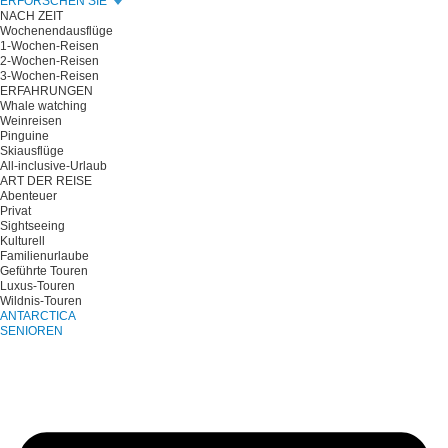
ERFORSCHEN SIE
NACH ZEIT
Wochenendausflüge
1-Wochen-Reisen
2-Wochen-Reisen
3-Wochen-Reisen
ERFAHRUNGEN
Whale watching
Weinreisen
Pinguine
Skiausflüge
All-inclusive-Urlaub
ART DER REISE
Abenteuer
Privat
Sightseeing
Kulturell
Familienurlaube
Geführte Touren
Luxus-Touren
Wildnis-Touren
ANTARCTICA
SENIOREN