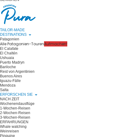
TAILOR-MADE
DESTINATIONS
Patagonien
Alle Patagonien-Touren
Aufmachen!
El Calafate
El Chaltén
Ushuaia
Puerto Madryn
Bariloche
Rest von Argentinien
Buenos Aires
Iguazu-Fälle
Mendoza
Salta
ERFORSCHEN SIE
NACH ZEIT
Wochenendausflüge
1-Wochen-Reisen
2-Wochen-Reisen
3-Wochen-Reisen
ERFAHRUNGEN
Whale watching
Weinreisen
Pinguine