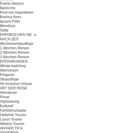
Puerto Madryn
Bariloche
Rest von Argentinien
Buenos Aires
Iguazu-Fälle
Mendoza
Salta
ERFORSCHEN SIE
NACH ZEIT
Wochenendausflüge
1-Wochen-Reisen
2-Wochen-Reisen
3-Wochen-Reisen
ERFAHRUNGEN
Whale watching
Weinreisen
Pinguine
Skiausflüge
All-inclusive-Urlaub
ART DER REISE
Abenteuer
Privat
Sightseeing
Kulturell
Familienurlaube
Geführte Touren
Luxus-Touren
Wildnis-Touren
ANTARCTICA
SENIOREN