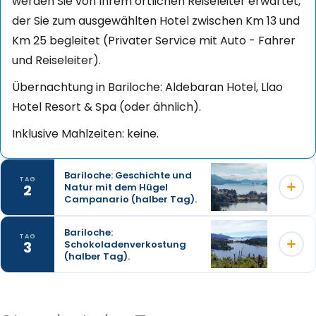
werden Sie von Ihrem örtlichen Reiseleiter erwartet,
der Sie zum ausgewählten Hotel zwischen Km 13 und
Km 25 begleitet (Privater Service mit Auto - Fahrer
und Reiseleiter).
Übernachtung in Bariloche: Aldebaran Hotel, Llao
Hotel Resort & Spa (oder ähnlich).
Inklusive Mahlzeiten: keine.
Bariloche: Geschichte und
TAG
2
Natur mit dem Hügel
Campanario (halber Tag).
Bariloche:
TAG
3
Schokoladenverkostung
Seine Exkursion führt auf aktive und unterhaltsame
(halber Tag).
Weise entlang der klassischen Strecke von San
Carlos de Bariloche. Während wir atemberaubende
Der Vorschlag ist, die Leidenschaft für dieses
Aussichtspunkte wie den Campanario-Hügel und