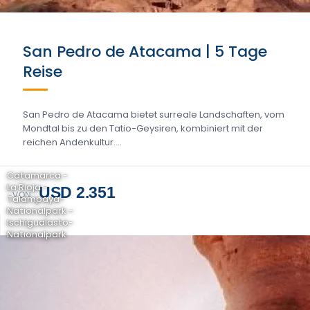
San Pedro de Atacama | 5 Tage
Reise
San Pedro de Atacama bietet surreale Landschaften, vom
Mondtal bis zu den Tatio-Geysiren, kombiniert mit der
reichen Andenkultur....
Catamarca -
La Rioja -
USD 2.351
VON
Talampaya-
Nationalpark -
Ischigualasto-
Nationalpark