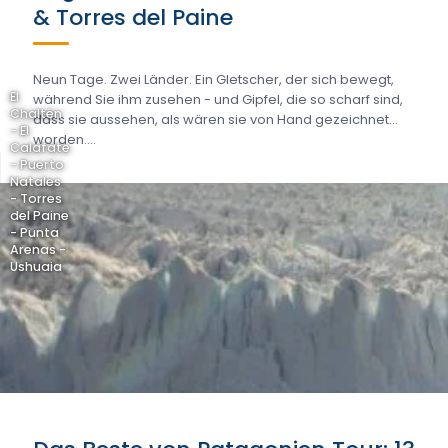
& Torres del Paine
Neun Tage. Zwei Länder. Ein Gletscher, der sich bewegt,
El
während Sie ihm zusehen - und Gipfel, die so scharf sind,
Chaltén
dass sie aussehen, als wären sie von Hand gezeichnet
- El
worden....
Calafate
- Puerto
Natales
- Torres
del Paine
- Punta
Arenas -
Ushuaia