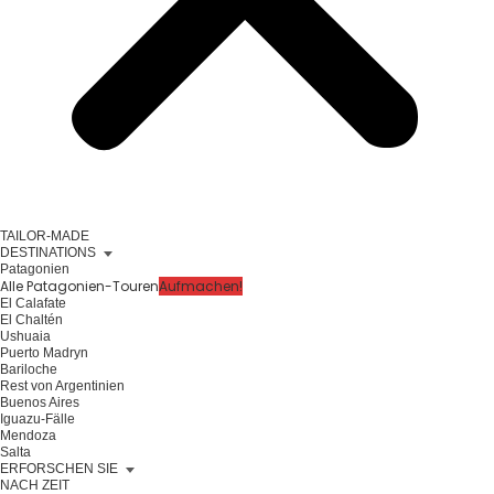
TAILOR-MADE
DESTINATIONS
Patagonien
Alle Patagonien-Touren
Aufmachen!
El Calafate
El Chaltén
Ushuaia
Puerto Madryn
Bariloche
Rest von Argentinien
Buenos Aires
Iguazu-Fälle
Mendoza
Salta
ERFORSCHEN SIE
NACH ZEIT