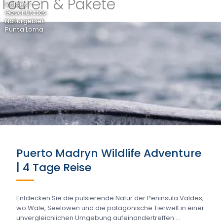
Touren & Pakete
Valdés -
Geschütztes
Naturgebiet
Punta Loma
Puerto Madryn Wildlife Adventure
| 4 Tage Reise
Entdecken Sie die pulsierende Natur der Peninsula Valdes,
wo Wale, Seelöwen und die patagonische Tierwelt in einer
unvergleichlichen Umgebung aufeinandertreffen....