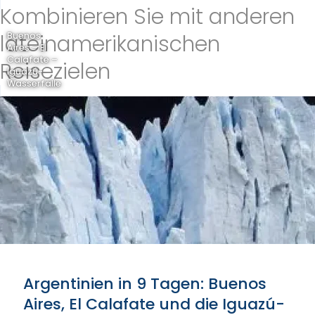
Kombinieren Sie mit anderen
lateinamerikanischen
Buenos
Aires – El
Calafate –
Reisezielen
Iguazú-
Wasserfälle
Argentinien in 9 Tagen: Buenos
Aires, El Calafate und die Iguazú-