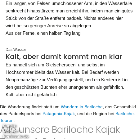
Ein langer, von Felsen umschlossener Arm, in den Wasserfälle
senkrecht hinabstürzen; man erreicht ihn, indem man ein gutes
Stück von der Straße entfernt paddelt. Nichts anderes hier
wirkt bei so geringer Anreise so abgelegen.
Aus der Ferne, einen halben Tag lang
Das Wasser
Kalt, aber damit kommt man klar
Es handelt sich um Gletscherseen, und selbst im
Hochsommer bleibt das Wasser kalt. Bei Bedarf werden
Neoprenanzüge zur Verfügung gestellt, und ein Kentern ist in
den geschützten Buchten eher unangenehm als gefährlich.
Kalt, aber nicht gefährlich
Die Wanderung findet statt um
Wandern in Bariloche
, das Gesamtbild
des Paddelsports bei
Patagonia-Kajak
, und die Region bei
Bariloche-
Touren
.
Alle unsere Bariloche Kajak
Puerto
Madryn -
Península de