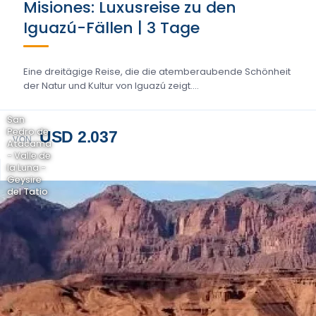
Misiones: Luxusreise zu den
Iguazú-Fällen | 3 Tage
Eine dreitägige Reise, die die atemberaubende Schönheit
der Natur und Kultur von Iguazú zeigt....
San
Pedro de
USD 2.037
VON
Atacama
- Valle de
la Luna -
Geysire
del Tatio