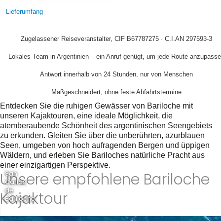
Lieferumfang
Zugelassener Reiseveranstalter, CIF B67787275 · C.I.AN 297593-3
Lokales Team in Argentinien – ein Anruf genügt, um jede Route anzupass
Antwort innerhalb von 24 Stunden, nur von Menschen
Maßgeschneidert, ohne feste Abfahrtstermine
Entdecken Sie die ruhigen Gewässer von Bariloche mit
unseren Kajaktouren, eine ideale Möglichkeit, die
atemberaubende Schönheit des argentinischen Seengebiets
zu erkunden. Gleiten Sie über die unberührten, azurblauen
Seen, umgeben von hoch aufragenden Bergen und üppigen
Wäldern, und erleben Sie Bariloches natürliche Pracht aus
einer einzigartigen Perspektive.
Unsere empfohlene Bariloche
San
Carlos
de
Kajaktour
Bariloche