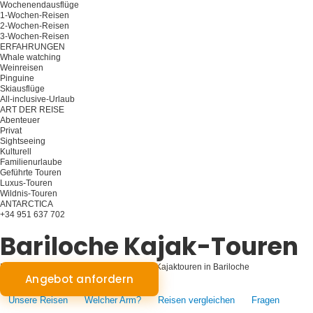
Wochenendausflüge
1-Wochen-Reisen
2-Wochen-Reisen
3-Wochen-Reisen
ERFAHRUNGEN
Whale watching
Weinreisen
Pinguine
Skiausflüge
All-inclusive-Urlaub
ART DER REISE
Abenteuer
Privat
Sightseeing
Kulturell
Familienurlaube
Geführte Touren
Luxus-Touren
Wildnis-Touren
ANTARCTICA
+34 951 637 702
Planen Sie Ihre Reise
Bariloche Kajak-Touren
Paddeln durch das Paradies: Gelassene Kajaktouren in Bariloche
Angebot anfordern
Unsere Reisen
Welcher Arm?
Reisen vergleichen
Fragen