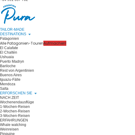
TAILOR-MADE
DESTINATIONS
Patagonien
Alle Patagonien-Touren
Aufmachen!
El Calafate
El Chaltén
Ushuaia
Puerto Madryn
Bariloche
Rest von Argentinien
Buenos Aires
Iguazu-Fälle
Mendoza
Salta
ERFORSCHEN SIE
NACH ZEIT
Wochenendausflüge
1-Wochen-Reisen
2-Wochen-Reisen
3-Wochen-Reisen
ERFAHRUNGEN
Whale watching
Weinreisen
Pinguine