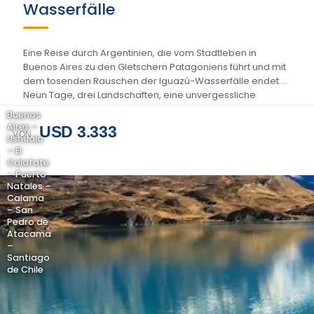
Wasserfälle
Eine Reise durch Argentinien, die vom Stadtleben in
Buenos Aires zu den Gletschern Patagoniens führt und mit
dem tosenden Rauschen der Iguazú-Wasserfälle endet.
Neun Tage, drei Landschaften, eine unvergessliche
Route….
Buenos
Aires –
USD 3.333
VON
Ushuaia
– El
Calafate
– Puerto
Natales –
Calama
– San
Pedro de
Atacama
–
Santiago
de Chile