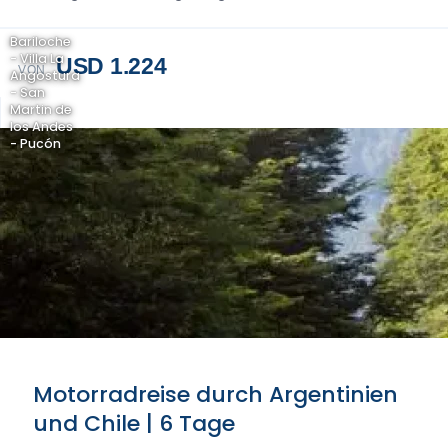
Bariloche
- Villa La
USD 1.224
VON
Angostura
- San
Martin de
los Andes
- Pucón
Motorradreise durch Argentinien
und Chile | 6 Tage