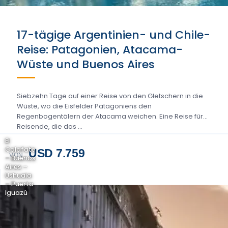
17-tägige Argentinien- und Chile-
Reise: Patagonien, Atacama-
Wüste und Buenos Aires
Siebzehn Tage auf einer Reise von den Gletschern in die
Wüste, wo die Eisfelder Patagoniens den
Regenbogentälern der Atacama weichen. Eine Reise für
Reisende, die das …
El
Calafate
USD 7.759
VON
– Buenos
Aires –
Ushuaia
– Puerto
Iguazú