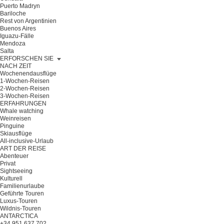
Puerto Madryn
Bariloche
Rest von Argentinien
Buenos Aires
Iguazu-Fälle
Mendoza
Salta
ERFORSCHEN SIE
NACH ZEIT
Wochenendausflüge
1-Wochen-Reisen
2-Wochen-Reisen
3-Wochen-Reisen
ERFAHRUNGEN
Whale watching
Weinreisen
Pinguine
Skiausflüge
All-inclusive-Urlaub
ART DER REISE
Abenteuer
Privat
Sightseeing
Kulturell
Familienurlaube
Geführte Touren
Luxus-Touren
Wildnis-Touren
ANTARCTICA
+34 951 637 702