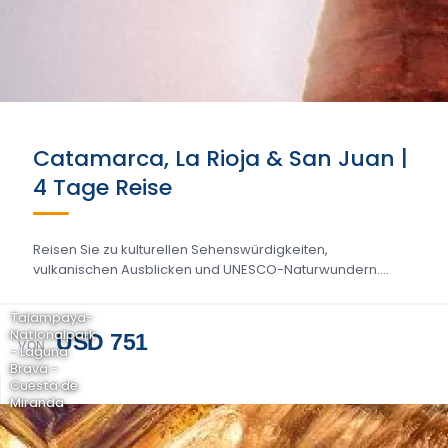
Catamarca, La Rioja & San Juan |
4 Tage Reise
Reisen Sie zu kulturellen Sehenswürdigkeiten,
vulkanischen Ausblicken und UNESCO-Naturwundern....
Talampaya-
Nationalpark
USD 751
VON
- Laguna
Brava -
Cuesta de
Miranda