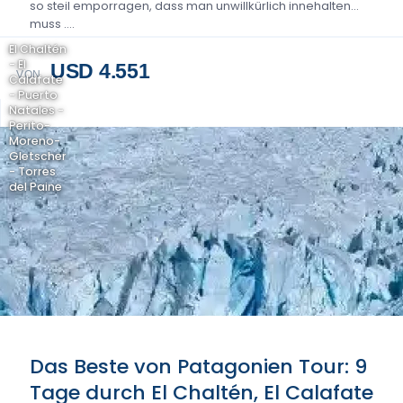
so steil emporragen, dass man unwillkürlich innehalten
muss ….
El Chaltén
- El
USD 4.551
VON
Calafate
- Puerto
Natales -
Perito-
Moreno-
Gletscher
- Torres
del Paine
Das Beste von Patagonien Tour: 9
Tage durch El Chaltén, El Calafate