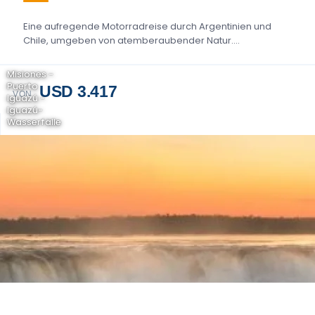
Eine aufregende Motorradreise durch Argentinien und
Chile, umgeben von atemberaubender Natur....
Misiones -
Puerto
USD 3.417
VON
Iguazú -
Iguazú-
Wasserfälle