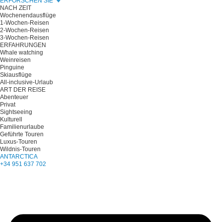
ERFORSCHEN SIE
NACH ZEIT
Wochenendausflüge
1-Wochen-Reisen
2-Wochen-Reisen
3-Wochen-Reisen
ERFAHRUNGEN
Whale watching
Weinreisen
Pinguine
Skiausflüge
All-inclusive-Urlaub
ART DER REISE
Abenteuer
Privat
Sightseeing
Kulturell
Familienurlaube
Geführte Touren
Luxus-Touren
Wildnis-Touren
ANTARCTICA
+34 951 637 702