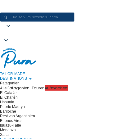
ARGENTINIEN-ERLEBNISSE GESTALTEN - EINE REISE NACH DER
ANDEREN
TAILOR-MADE
DESTINATIONS
Patagonien
Alle Patagonien-Touren
Aufmachen!
El Calafate
El Chaltén
Ushuaia
Puerto Madryn
Bariloche
Rest von Argentinien
Buenos Aires
Iguazu-Fälle
Mendoza
Salta