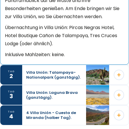
Panoramablick auf die Wüste und ihre
Besonderheiten genießen. Am Ende bringen wir Sie
zur Villa Unión, wo Sie übernachten werden.
Übernachtung in Villa Unión: Pircas Negras Hotel,
Hotel Boutique Cañon de Talampaya, Tres Cruces
Lodge (oder ähnlich).
Inklusive Mahlzeiten: keine.
Villa Unión: Talampaya-
TAG
2
Nationalpark (ganztägig).
Villa Unión: Laguna Brava
TAG
3
(ganztägig).
Der Ausflug in den Talampaya-Nationalpark ist ein
faszinierendes Erlebnis in der Provinz La Rioja. Dieser
4 Villa Unión - Cuesta de
TAG
Park ist berühmt für seine trockene Landschaft und
4
Miranda (halber Tag).
Beeindruckender Ort auf dem Dach Amerikas, 4400
seine beeindruckenden Felsformationen.
Meter über dem Meeresspiegel, umgeben von den