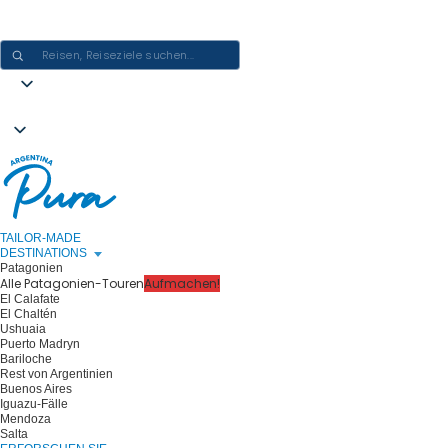
ARGENTINIEN-ERLEBNISSE GESTALTEN - EINE REISE NACH DER
ANDEREN
TAILOR-MADE
DESTINATIONS
Patagonien
Alle Patagonien-Touren
Aufmachen!
El Calafate
El Chaltén
Ushuaia
Puerto Madryn
Bariloche
Rest von Argentinien
Buenos Aires
Iguazu-Fälle
Mendoza
Salta