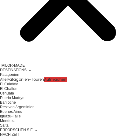
TAILOR-MADE
DESTINATIONS
Patagonien
Alle Patagonien-Touren
Aufmachen!
El Calafate
El Chaltén
Ushuaia
Puerto Madryn
Bariloche
Rest von Argentinien
Buenos Aires
Iguazu-Fälle
Mendoza
Salta
ERFORSCHEN SIE
NACH ZEIT