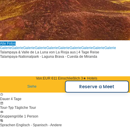
Alle Fotos
Galerie
Galerie
Galerie
Galerie
Galerie
Galerie
Galerie
Galerie
Galerie
Galerie
Talampaya & Valle de La Luna von La Rioja aus | 4 Tage Reise
Talampaya-Nationalpark - Laguna Brava - Cuesta de Miranda
Von:
EUR 611
Einschließlich 3★ Hotels
Reserve a Meet
Siehe
Dauer
4 Tage
Tour-Typ
Tägliche Tour
Gruppengröße
1 Person
Sprachen
Englisch - Spanisch - Andere