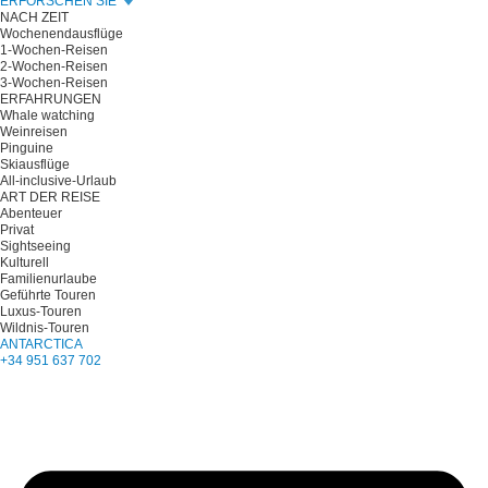
ERFORSCHEN SIE
NACH ZEIT
Wochenendausflüge
1-Wochen-Reisen
2-Wochen-Reisen
3-Wochen-Reisen
ERFAHRUNGEN
Whale watching
Weinreisen
Pinguine
Skiausflüge
All-inclusive-Urlaub
ART DER REISE
Abenteuer
Privat
Sightseeing
Kulturell
Familienurlaube
Geführte Touren
Luxus-Touren
Wildnis-Touren
ANTARCTICA
+34 951 637 702