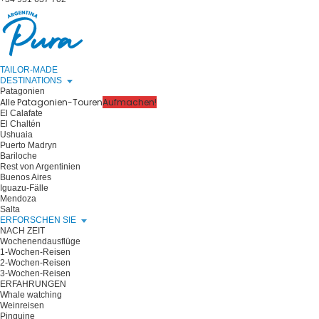
TAILOR-MADE
DESTINATIONS
Patagonien
Alle Patagonien-Touren
Aufmachen!
El Calafate
El Chaltén
Ushuaia
Puerto Madryn
Bariloche
Rest von Argentinien
Buenos Aires
Iguazu-Fälle
Mendoza
Salta
ERFORSCHEN SIE
NACH ZEIT
Wochenendausflüge
1-Wochen-Reisen
2-Wochen-Reisen
3-Wochen-Reisen
ERFAHRUNGEN
Whale watching
Weinreisen
Pinguine