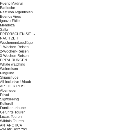
Puerto Madryn
Bariloche
Rest von Argentinien
Buenos Aires
Iguazu-Fälle
Mendoza
Salta
ERFORSCHEN SIE
NACH ZEIT
Wochenendausflüge
1-Wochen-Reisen
2-Wochen-Reisen
3-Wochen-Reisen
ERFAHRUNGEN
Whale watching
Weinreisen
Pinguine
Skiausflüge
All-inclusive-Urlaub
ART DER REISE
Abenteuer
Privat
Sightseeing
Kulturell
Familienurlaube
Geführte Touren
Luxus-Touren
Wildnis-Touren
ANTARCTICA
+34 951 637 702