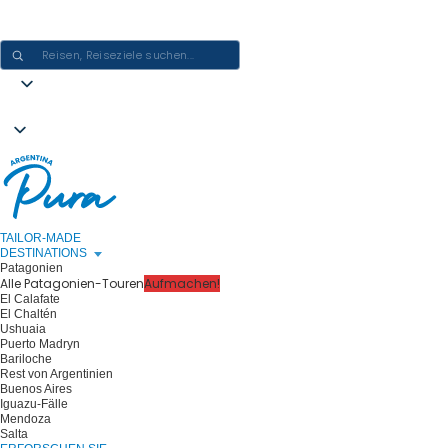
ARGENTINIEN-ERLEBNISSE GESTALTEN - EINE REISE NACH DER
ANDEREN
TAILOR-MADE
DESTINATIONS
Patagonien
Alle Patagonien-Touren
Aufmachen!
El Calafate
El Chaltén
Ushuaia
Puerto Madryn
Bariloche
Rest von Argentinien
Buenos Aires
Iguazu-Fälle
Mendoza
Salta