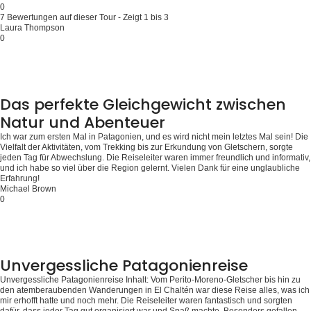
0
7 Bewertungen auf dieser Tour - Zeigt 1 bis 3
Laura Thompson
0
Das perfekte Gleichgewicht zwischen
Natur und Abenteuer
Ich war zum ersten Mal in Patagonien, und es wird nicht mein letztes Mal sein! Die
Vielfalt der Aktivitäten, vom Trekking bis zur Erkundung von Gletschern, sorgte
jeden Tag für Abwechslung. Die Reiseleiter waren immer freundlich und informativ,
und ich habe so viel über die Region gelernt. Vielen Dank für eine unglaubliche
Erfahrung!
Michael Brown
0
Unvergessliche Patagonienreise
Unvergessliche Patagonienreise Inhalt: Vom Perito-Moreno-Gletscher bis hin zu
den atemberaubenden Wanderungen in El Chaltén war diese Reise alles, was ich
mir erhofft hatte und noch mehr. Die Reiseleiter waren fantastisch und sorgten
dafür, dass jeder Tag gut organisiert war und Spaß machte. Besonders gefallen