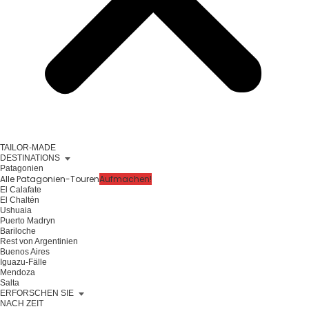
TAILOR-MADE
DESTINATIONS
Patagonien
Alle Patagonien-Touren
Aufmachen!
El Calafate
El Chaltén
Ushuaia
Puerto Madryn
Bariloche
Rest von Argentinien
Buenos Aires
Iguazu-Fälle
Mendoza
Salta
ERFORSCHEN SIE
NACH ZEIT