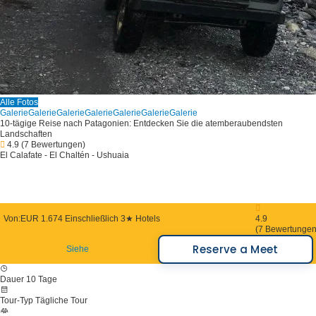
Alle Fotos
Galerie
Galerie
Galerie
Galerie
Galerie
Galerie
Galerie
10-tägige Reise nach Patagonien: Entdecken Sie die atemberaubendsten
Landschaften
4.9
(7 Bewertungen)
El Calafate - El Chaltén - Ushuaia
Von:
EUR 1.674
Einschließlich 3★ Hotels
4.9
(7 Bewertungen
Reserve a Meet
Siehe
Dauer
10 Tage
Tour-Typ
Tägliche Tour