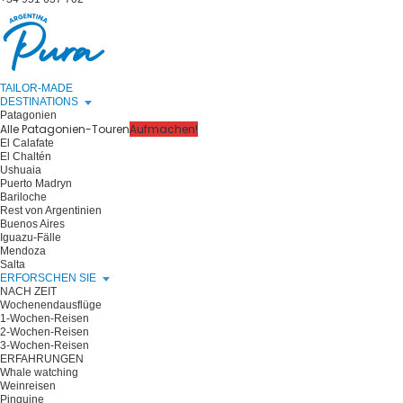
TAILOR-MADE
DESTINATIONS
Patagonien
Alle Patagonien-Touren
Aufmachen!
El Calafate
El Chaltén
Ushuaia
Puerto Madryn
Bariloche
Rest von Argentinien
Buenos Aires
Iguazu-Fälle
Mendoza
Salta
ERFORSCHEN SIE
NACH ZEIT
Wochenendausflüge
1-Wochen-Reisen
2-Wochen-Reisen
3-Wochen-Reisen
ERFAHRUNGEN
Whale watching
Weinreisen
Pinguine