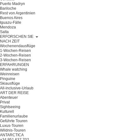
Puerto Madryn
Bariloche
Rest von Argentinien
Buenos Aires
Iguazu-Fälle
Mendoza
Salta
ERFORSCHEN SIE
NACH ZEIT
Wochenendausflüge
1-Wochen-Reisen
2-Wochen-Reisen
3-Wochen-Reisen
ERFAHRUNGEN
Whale watching
Weinreisen
Pinguine
Skiausflüge
All-inclusive-Urlaub
ART DER REISE
Abenteuer
Privat
Sightseeing
Kulturell
Familienurlaube
Geführte Touren
Luxus-Touren
Wildnis-Touren
ANTARCTICA
+34 951 637 702