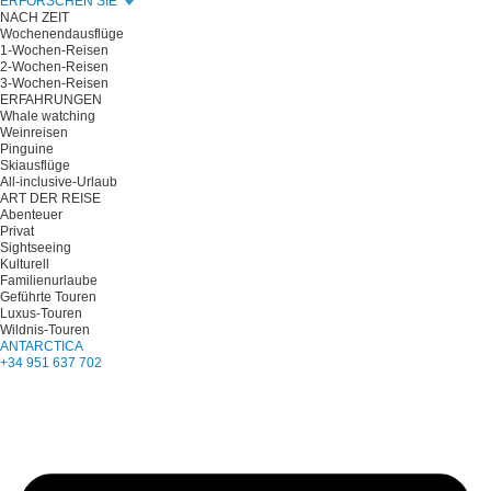
ERFORSCHEN SIE
NACH ZEIT
Wochenendausflüge
1-Wochen-Reisen
2-Wochen-Reisen
3-Wochen-Reisen
ERFAHRUNGEN
Whale watching
Weinreisen
Pinguine
Skiausflüge
All-inclusive-Urlaub
ART DER REISE
Abenteuer
Privat
Sightseeing
Kulturell
Familienurlaube
Geführte Touren
Luxus-Touren
Wildnis-Touren
ANTARCTICA
+34 951 637 702