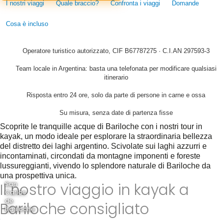
I nostri viaggi
Quale braccio?
Confronta i viaggi
Domande
Cosa è incluso
Operatore turistico autorizzato, CIF B67787275 · C.I.AN 297593-3
Team locale in Argentina: basta una telefonata per modificare qualsiasi
itinerario
Risposta entro 24 ore, solo da parte di persone in carne e ossa
Su misura, senza date di partenza fisse
Scoprite le tranquille acque di Bariloche con i nostri tour in
kayak, un modo ideale per esplorare la straordinaria bellezza
del distretto dei laghi argentino. Scivolate sui laghi azzurri e
incontaminati, circondati da montagne imponenti e foreste
lussureggianti, vivendo lo splendore naturale di Bariloche da
una prospettiva unica.
Il nostro viaggio in kayak a
San
Carlos
de
Bariloche consigliato
Bariloche