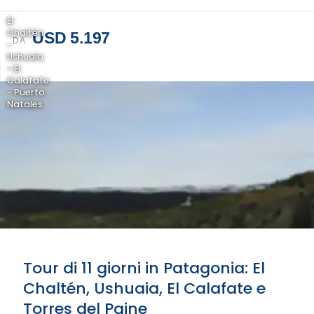
El
Chaltén
USD 5.197
DA
-
Ushuaia
- El
Calafate
- Puerto
Natales
Tour di 11 giorni in Patagonia: El
Chaltén, Ushuaia, El Calafate e
Torres del Paine