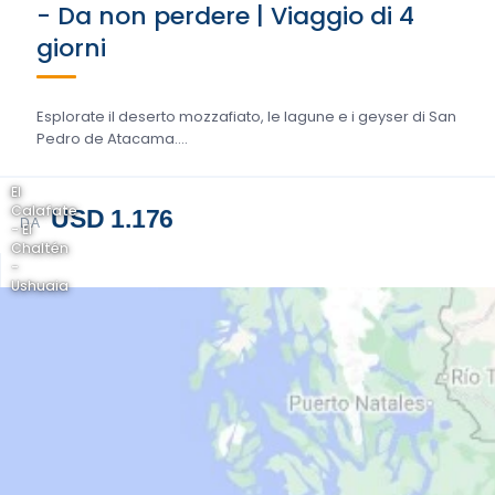
- Da non perdere | Viaggio di 4
giorni
Esplorate il deserto mozzafiato, le lagune e i geyser di San
Pedro de Atacama....
El
Calafate
USD 1.176
DA
- El
Chaltén
-
Ushuaia