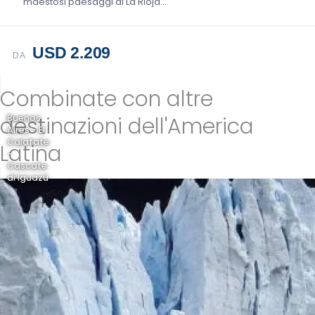
maestosi paesaggi di La Rioja....
USD 2.209
DA
Combinate con altre
destinazioni dell'America
Buenos
Aires - El
Calafate
Latina
-
Cascate
di Iguazú