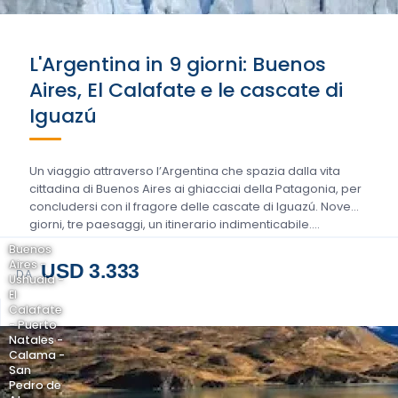
L'Argentina in 9 giorni: Buenos
Aires, El Calafate e le cascate di
Iguazú
Un viaggio attraverso l’Argentina che spazia dalla vita
cittadina di Buenos Aires ai ghiacciai della Patagonia, per
concludersi con il fragore delle cascate di Iguazú. Nove
giorni, tre paesaggi, un itinerario indimenticabile….
Buenos
Aires -
USD 3.333
DA
Ushuaia -
El
Calafate
- Puerto
Natales -
Calama -
San
Pedro de