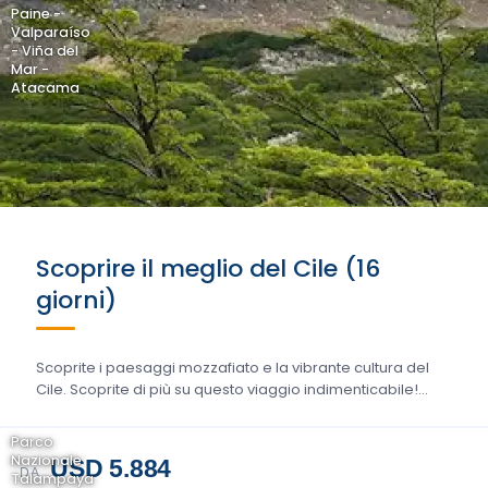
Paine -
Valparaíso
- Viña del
Mar -
Atacama
Scoprire il meglio del Cile (16
giorni)
Scoprite i paesaggi mozzafiato e la vibrante cultura del
Cile. Scoprite di più su questo viaggio indimenticabile!...
Parco
Nazionale
USD 5.884
DA
Talampaya