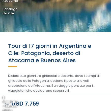
Atacama
-
Santiago
del Cile
Tour di 17 giorni in Argentina e
Cile: Patagonia, deserto di
Atacama e Buenos Aires
Diciassette giorni tra ghiacciai e deserto, dove i campi di
ghiaccio della Patagonia lasciano il posto alle valli
arcobaleno dell’Atacama. È un viaggio pensato per i
viaggiatori che desiderano scoprire il…
El
Calafate
USD 7.759
DA
- Buenos
Aires -