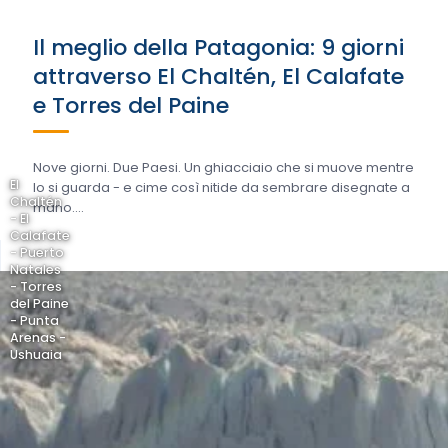
Il meglio della Patagonia: 9 giorni
attraverso El Chaltén, El Calafate
e Torres del Paine
Nove giorni. Due Paesi. Un ghiacciaio che si muove mentre
El
lo si guarda - e cime così nitide da sembrare disegnate a
Chaltén
mano....
- El
Calafate
- Puerto
Natales
- Torres
del Paine
- Punta
Arenas -
Ushuaia