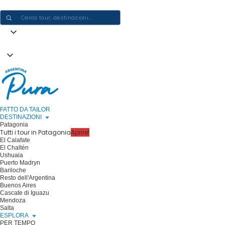
CREARE ESPERIENZE IN ARGENTINA - UN VIAGGIO ALLA VOLTA
FATTO DA TAILOR
DESTINAZIONI
Patagonia
Tutti i tour in Patagonia
Aprire!
El Calafate
El Chaltén
Ushuaia
Puerto Madryn
Bariloche
Resto dell'Argentina
Buenos Aires
Cascate di Iguazu
Mendoza
Salta
ESPLORA
PER TEMPO