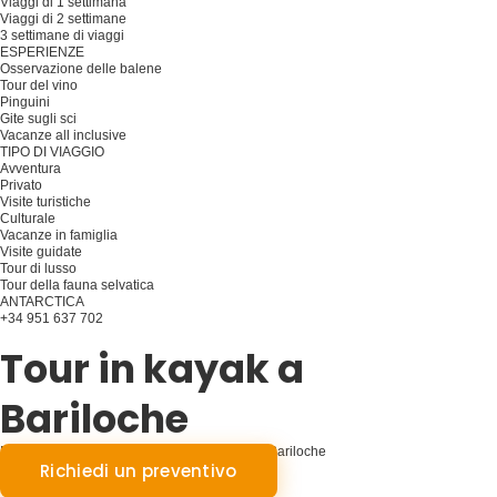
Viaggi di 1 settimana
Viaggi di 2 settimane
3 settimane di viaggi
ESPERIENZE
Osservazione delle balene
Tour del vino
Pinguini
Gite sugli sci
Vacanze all inclusive
TIPO DI VIAGGIO
Avventura
Privato
Visite turistiche
Culturale
Vacanze in famiglia
Visite guidate
Tour di lusso
Tour della fauna selvatica
ANTARCTICA
+34 951 637 702
Pianificare il viaggio
Tour in kayak a
Bariloche
Pagaiare in paradiso: Tour sereni in kayak a Bariloche
Richiedi un preventivo