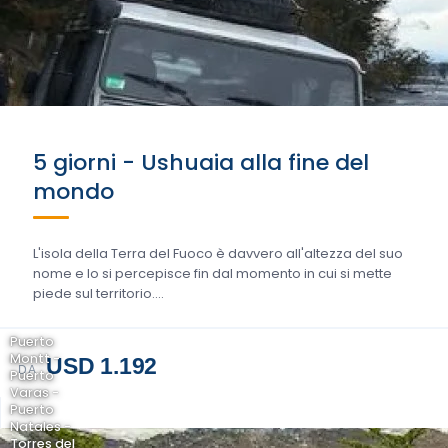
5 giorni - Ushuaia alla fine del
mondo
L'isola della Terra del Fuoco è davvero all'altezza del suo
nome e lo si percepisce fin dal momento in cui si mette
piede sul territorio....
Puerto
Montt -
USD 1.192
DA
Puerto
Varas -
Puerto
Natales -
Torres del