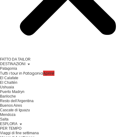
FATTO DA TAILOR
DESTINAZIONI
Patagonia
Tutti i tour in Patagonia
Aprire!
El Calafate
El Chaltén
Ushuaia
Puerto Madryn
Bariloche
Resto dell'Argentina
Buenos Aires
Cascate di Iguazu
Mendoza
Salta
ESPLORA
PER TEMPO
Viaggi di fine settimana