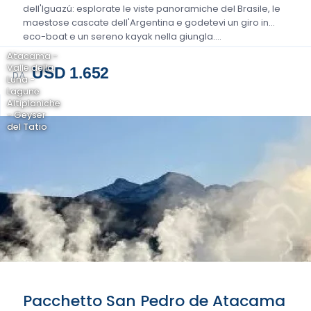
dell'Iguazú: esplorate le viste panoramiche del Brasile, le
maestose cascate dell'Argentina e godetevi un giro in
eco-boat e un sereno kayak nella giungla....
Atacama -
Valle della
USD 1.652
DA
Luna -
Lagune
Altiplaniche
- Geyser
del Tatio
Pacchetto San Pedro de Atacama