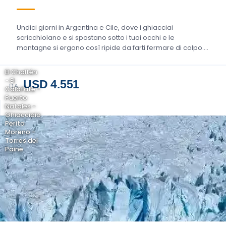
Undici giorni in Argentina e Cile, dove i ghiacciai
scricchiolano e si spostano sotto i tuoi occhi e le
montagne si ergono così ripide da farti fermare di colpo….
El Chaltén
- El
USD 4.551
DA
Calafate -
Puerto
Natales -
Ghiacciaio
Perito
Moreno -
Torres del
Paine