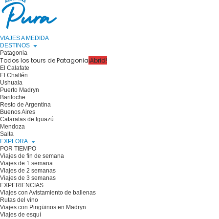
VIAJES A MEDIDA
DESTINOS
Patagonia
Todos los tours de Patagonia
¡Abrid!
El Calafate
El Chaltén
Ushuaia
Puerto Madryn
Bariloche
Resto de Argentina
Buenos Aires
Cataratas de Iguazú
Mendoza
Salta
EXPLORA
POR TIEMPO
Viajes de fin de semana
Viajes de 1 semana
Viajes de 2 semanas
Viajes de 3 semanas
EXPERIENCIAS
Viajes con Avistamiento de ballenas
Rutas del vino
Viajes con Pingüinos en Madryn
Viajes de esquí