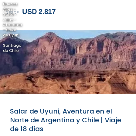
Buenos
Aires -
USD 2.817
DESDE
Salta -
Jujuy -
Atacama
- Salar
de Uyuni
-
Santiago
de Chile
Salar de Uyuni, Aventura en el
Norte de Argentina y Chile | Viaje
de 18 días