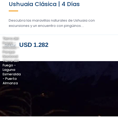
Ushuaia Clásica | 4 Días
Descubra las maravillas naturales de Ushuaia con
excursiones y un encuentro con pingüinos....
Tierra del
Fuego -
USD 1.282
DESDE
Ushuaia -
Parque
Nacional
Tierra del
Fuego -
Laguna
Esmeralda
- Puerto
Almanza