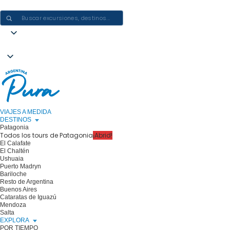
CREAR EXPERIENCIAS EN ARGENTINA: UN VIAJE CADA VEZ
VIAJES A MEDIDA
DESTINOS
Patagonia
Todos los tours de Patagonia
¡Abrid!
El Calafate
El Chaltén
Ushuaia
Puerto Madryn
Bariloche
Resto de Argentina
Buenos Aires
Cataratas de Iguazú
Mendoza
Salta
EXPLORA
POR TIEMPO