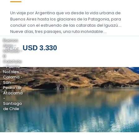
Un viaje por Argentina que va desde la vida urbana de
Buenos Aires hasta los glaciares de la Patagonia, para
concluir con el estruendo de las cataratas del Iguazú.
Nueve días, tres paisajes, una ruta inolvidable….
Buenos
Aires -
USD 3.330
DESDE
Ushuaia -
El
Calafate
- Puerto
Natales -
Calama -
San
Pedro de
Atacama
-
Santiago
de Chile