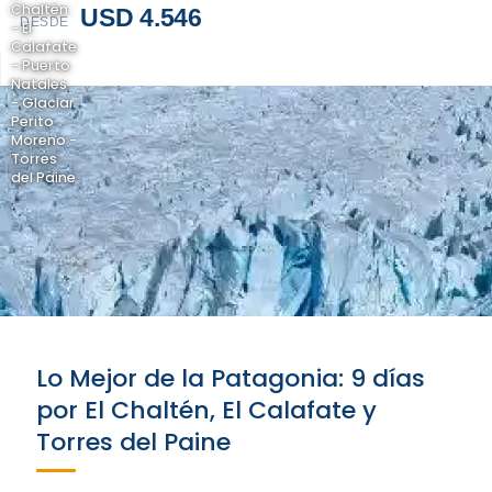
Chaltén
USD 4.546
DESDE
- El
Calafate
- Puerto
Natales
- Glaciar
Perito
Moreno -
Torres
del Paine
Lo Mejor de la Patagonia: 9 días
por El Chaltén, El Calafate y
Torres del Paine