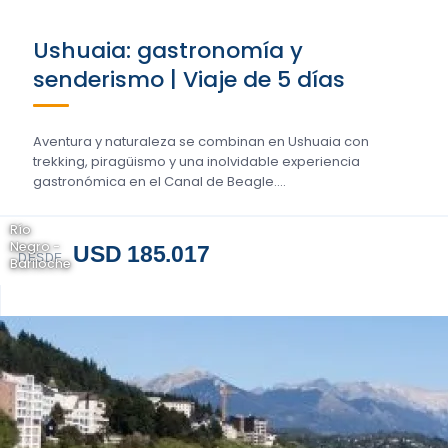
Ushuaia: gastronomía y
senderismo | Viaje de 5 días
Aventura y naturaleza se combinan en Ushuaia con
trekking, piragüismo y una inolvidable experiencia
gastronómica en el Canal de Beagle....
Río
Negro -
USD 185.017
DESDE
Bariloche