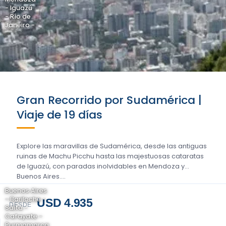
- Iguazú
- Río de
Janeiro -
Gran Recorrido por Sudamérica |
Viaje de 19 días
Explore las maravillas de Sudamérica, desde las antiguas
ruinas de Machu Picchu hasta las majestuosas cataratas
de Iguazú, con paradas inolvidables en Mendoza y
Buenos Aires....
Buenos Aires
- Bariloche -
USD 4.935
DESDE
Salta -
Cafayate -
Purmamarca