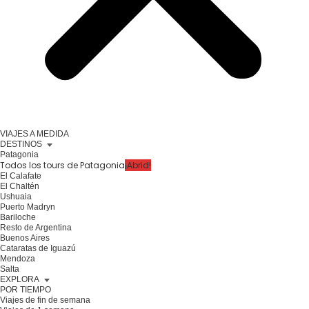
VIAJES A MEDIDA
DESTINOS
Patagonia
Todos los tours de Patagonia
¡Abrid!
El Calafate
El Chaltén
Ushuaia
Puerto Madryn
Bariloche
Resto de Argentina
Buenos Aires
Cataratas de Iguazú
Mendoza
Salta
EXPLORA
POR TIEMPO
Viajes de fin de semana