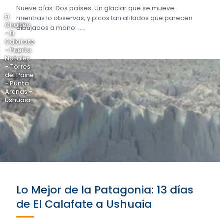
Nueve días. Dos países. Un glaciar que se mueve
El
mientras lo observas, y picos tan afilados que parecen
Chaltén
dibujados a mano: .....
- El
Calafate
- Puerto
Natales
- Torres
del Paine
- Punta
Arenas -
Ushuaia
Lo Mejor de la Patagonia: 13 días
de El Calafate a Ushuaia