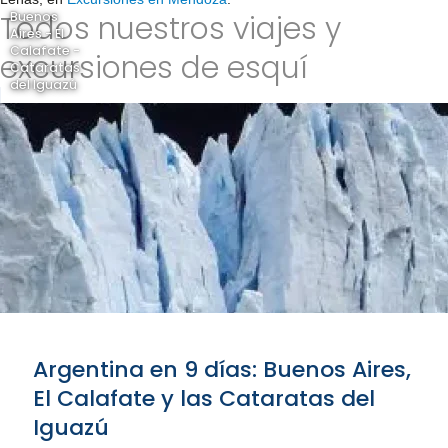
Todos nuestros viajes y
Buenos
Aires - El
Calafate -
excursiones de esquí
Cataratas
del Iguazú
Argentina en 9 días: Buenos Aires,
El Calafate y las Cataratas del
Iguazú