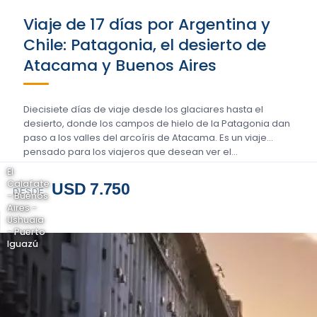
Viaje de 17 días por Argentina y
Chile: Patagonia, el desierto de
Atacama y Buenos Aires
Diecisiete días de viaje desde los glaciares hasta el
desierto, donde los campos de hielo de la Patagonia dan
paso a los valles del arcoíris de Atacama. Es un viaje
pensado para los viajeros que desean ver el…
El
Calafate
USD 7.750
DESDE
- Buenos
Aires -
Ushuaia
- Puerto
Iguazú