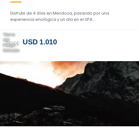
Disfrute de 4 días en Mendoza, pasando por una
experiencia enológica y un día en el SPA....
Tierra
del
USD 1.010
DESDE
Fuego -
Ushuaia