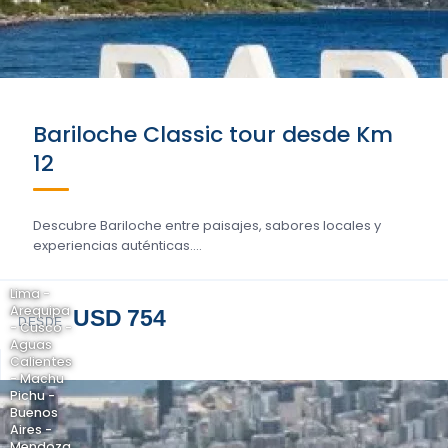
Bariloche Classic tour desde Km
12
Descubre Bariloche entre paisajes, sabores locales y
experiencias auténticas....
Lima -
Arequipa
USD 754
DESDE
- Cusco -
Aguas
Calientes
- Machu
Pichu -
Buenos
Aires -
Mendoza