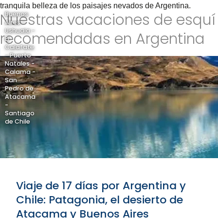
tranquila belleza de los paisajes nevados de Argentina.
Nuestras vacaciones de esquí
Buenos
Aires -
Ushuaia -
recomendadas en Argentina
El
Calafate
- Puerto
Natales -
Calama -
San
Pedro de
Atacama
-
Santiago
de Chile
Viaje de 17 días por Argentina y
Chile: Patagonia, el desierto de
Atacama y Buenos Aires