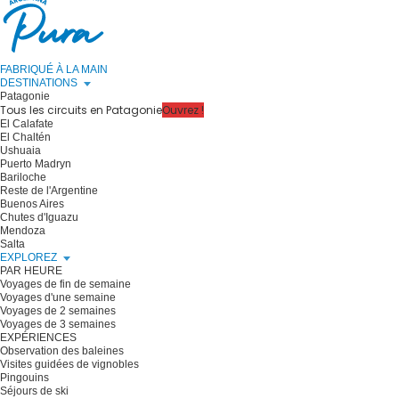
FABRIQUÉ À LA MAIN
DESTINATIONS
Patagonie
Tous les circuits en Patagonie
Ouvrez !
El Calafate
El Chaltén
Ushuaia
Puerto Madryn
Bariloche
Reste de l'Argentine
Buenos Aires
Chutes d'Iguazu
Mendoza
Salta
EXPLOREZ
PAR HEURE
Voyages de fin de semaine
Voyages d'une semaine
Voyages de 2 semaines
Voyages de 3 semaines
EXPÉRIENCES
Observation des baleines
Visites guidées de vignobles
Pingouins
Séjours de ski