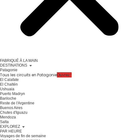
FABRIQUÉ À LA MAIN
DESTINATIONS
Patagonie
Tous les circuits en Patagonie
Ouvrez !
El Calafate
El Chaltén
Ushuaia
Puerto Madryn
Bariloche
Reste de l'Argentine
Buenos Aires
Chutes d'Iguazu
Mendoza
Salta
EXPLOREZ
PAR HEURE
Voyages de fin de semaine