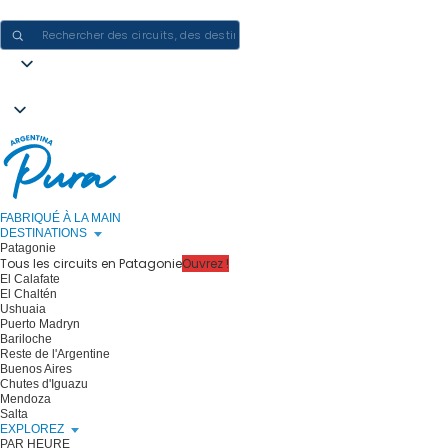
CRÉER DES EXPÉRIENCES EN ARGENTINE - UN VOYAGE À LA FOIS
FABRIQUÉ À LA MAIN
DESTINATIONS
Patagonie
Tous les circuits en Patagonie
Ouvrez !
El Calafate
El Chaltén
Ushuaia
Puerto Madryn
Bariloche
Reste de l'Argentine
Buenos Aires
Chutes d'Iguazu
Mendoza
Salta
EXPLOREZ
PAR HEURE