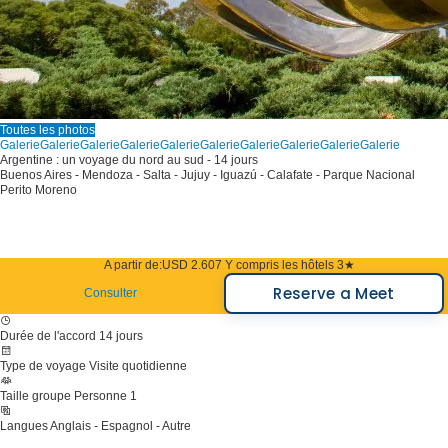
Toutes les photos
Galerie
Galerie
Galerie
Galerie
Galerie
Galerie
Galerie
Galerie
Galerie
Galerie
Argentine : un voyage du nord au sud - 14 jours
Buenos Aires - Mendoza - Salta - Jujuy - Iguazú - Calafate - Parque Nacional
Perito Moreno
A partir de:
USD 2.607
Y compris les hôtels 3★
Reserve a Meet
Consulter
Durée de l'accord
14 jours
Type de voyage
Visite quotidienne
Taille groupe
Personne 1
Langues
Anglais - Espagnol - Autre