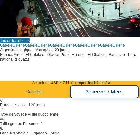
Toutes les photos
Galerie
Galerie
Galerie
Galerie
Galerie
Galerie
Galerie
Galerie
Galerie
Galerie
Argentine magique - Voyage de 20 jours
Buenos Aires - El Calafate - Glaciar Perito Moreno - El Chaltén - Bariloche - Parc
national d'Iguazu
A partir de:
USD 4.744
Y compris les hôtels 3★
Reserve a Meet
Consulter
Durée de l'accord
20 jours
Type de voyage
Visite quotidienne
Taille groupe
Personne 1
Langues
Anglais - Espagnol - Autre