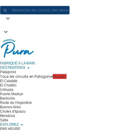
CRÉER DES EXPÉRIENCES EN ARGENTINE - UN VOYAGE À LA FOIS
FABRIQUÉ À LA MAIN
DESTINATIONS
Patagonie
Tous les circuits en Patagonie
Ouvrez !
El Calafate
El Chaltén
Ushuaia
Puerto Madryn
Bariloche
Reste de l'Argentine
Buenos Aires
Chutes d'Iguazu
Mendoza
Salta
EXPLOREZ
PAR HEURE