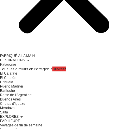
FABRIQUÉ À LA MAIN
DESTINATIONS
Patagonie
Tous les circuits en Patagonie
Ouvrez !
El Calafate
El Chaltén
Ushuaia
Puerto Madryn
Bariloche
Reste de l'Argentine
Buenos Aires
Chutes d'Iguazu
Mendoza
Salta
EXPLOREZ
PAR HEURE
Voyages de fin de semaine