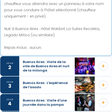
chauffeur vous attendra avec un panneau à votre nom
pour vous conduire à l'hôtel sélectionné (chauffeur
uniquement - en privé).
Nuit à Buenos Aires : Hôtel Waldorf, Loi Suites Recoleta,
Legado Mítico (ou similaire).
Repas inclus : aucun.
Buenos Aires : Visite de la
JOUR
2
ville de Buenos Aires et nuit
de la milonga
Buenos Aires : L'expérience
JOUR
3
de l'asado
En trois heures amusantes et passionnantes (y compris
les heures de prise en charge et de retour), notre équipe
de chauffeurs fiables et professionnels et de guides très
Buenos Aires : Visite d'une
JOUR
4
journée dans la pampa
L'idée est d'offrir aux visiteurs étrangers de Buenos Aires
informatifs, compétents et serviables, maîtrisant
une expérience authentique de barbecue familial