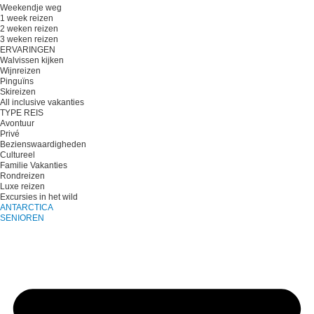
Weekendje weg
1 week reizen
2 weken reizen
3 weken reizen
ERVARINGEN
Walvissen kijken
Wijnreizen
Pinguïns
Skireizen
All inclusive vakanties
TYPE REIS
Avontuur
Privé
Bezienswaardigheden
Cultureel
Familie Vakanties
Rondreizen
Luxe reizen
Excursies in het wild
ANTARCTICA
SENIOREN