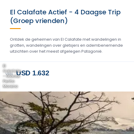
El Calafate Actief - 4 Daagse Trip
(Groep vrienden)
Ontdek de geheimen van El Calafate met wandelingen in
grotten, wandelingen over gletsjers en adembenemende
uitzichten over het meest afgelegen Patagonië.
El
Calafate
USD 1.632
VAN
- Glaciar
Perito
Moreno