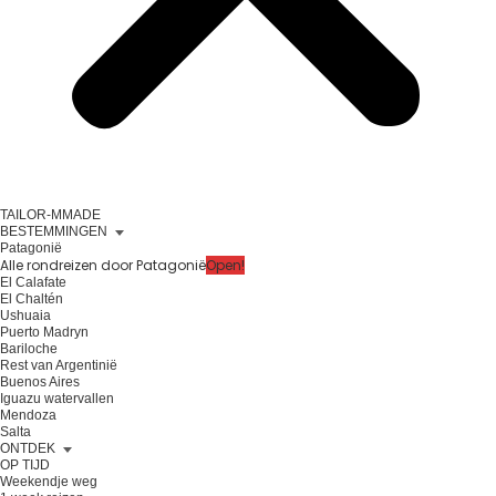
TAILOR-MMADE
BESTEMMINGEN
Patagonië
Alle rondreizen door Patagonië
Open!
El Calafate
El Chaltén
Ushuaia
Puerto Madryn
Bariloche
Rest van Argentinië
Buenos Aires
Iguazu watervallen
Mendoza
Salta
ONTDEK
OP TIJD
Weekendje weg