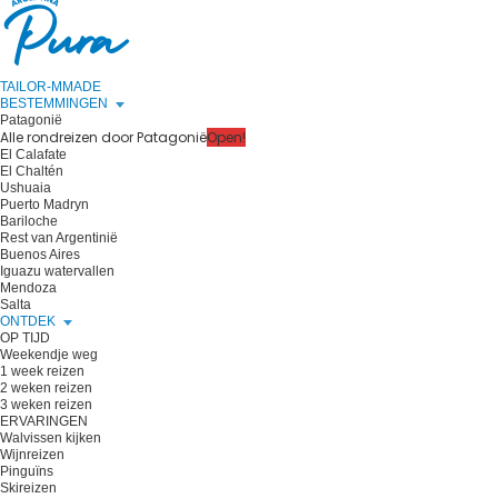
TAILOR-MMADE
BESTEMMINGEN
Patagonië
Alle rondreizen door Patagonië
Open!
El Calafate
El Chaltén
Ushuaia
Puerto Madryn
Bariloche
Rest van Argentinië
Buenos Aires
Iguazu watervallen
Mendoza
Salta
ONTDEK
OP TIJD
Weekendje weg
1 week reizen
2 weken reizen
3 weken reizen
ERVARINGEN
Walvissen kijken
Wijnreizen
Pinguïns
Skireizen