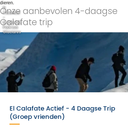
dieren.
Onze aanbevolen 4-daagse
El
Calafate
-
Calafate trip
Nationaal
Park Los
Glaciares
El Calafate Actief - 4 Daagse Trip
(Groep vrienden)