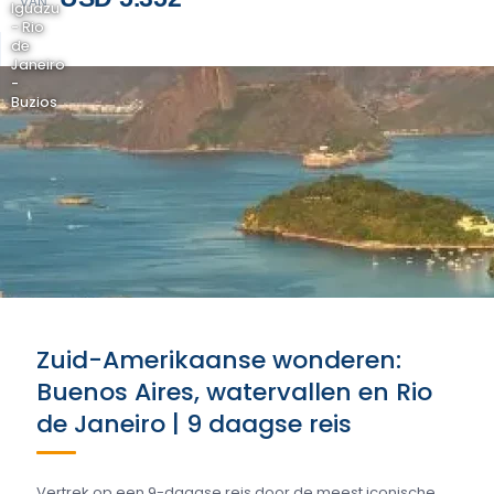
VAN
Iguazu
- Rio
de
Janeiro
-
Buzios
Zuid-Amerikaanse wonderen:
Buenos Aires, watervallen en Rio
de Janeiro | 9 daagse reis
Vertrek op een 9-daagse reis door de meest iconische