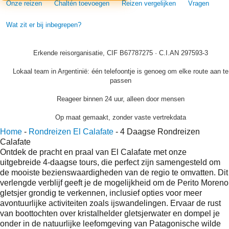
Onze reizen
Chaltén toevoegen
Reizen vergelijken
Vragen
Wat zit er bij inbegrepen?
Erkende reisorganisatie, CIF B67787275 · C.I.AN 297593-3
Lokaal team in Argentinië: één telefoontje is genoeg om elke route aan te
passen
Reageer binnen 24 uur, alleen door mensen
Op maat gemaakt, zonder vaste vertrekdata
Home
-
Rondreizen El Calafate
-
4 Daagse Rondreizen
Calafate
Ontdek de pracht en praal van El Calafate met onze
uitgebreide 4-daagse tours, die perfect zijn samengesteld om
de mooiste bezienswaardigheden van de regio te omvatten. Dit
verlengde verblijf geeft je de mogelijkheid om de Perito Moreno
gletsjer grondig te verkennen, inclusief opties voor meer
avontuurlijke activiteiten zoals ijswandelingen. Ervaar de rust
van boottochten over kristalhelder gletsjerwater en dompel je
onder in de natuurlijke leefomgeving van Patagonische wilde