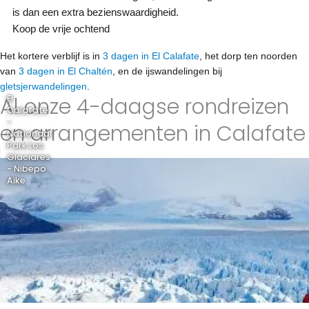
is dan een extra bezienswaardigheid.
Koop de vrije ochtend
Het kortere verblijf is in
3 dagen in El Calafate
, het dorp ten noorden
van
3 dagen in El Chaltén
, en de ijswandelingen bij
gletsjerwandelingen
.
Al onze 4-daagse rondreizen
El
Calafate
-
en arrangementen in Calafate
Nationaal
Park Los
Glaciares
- Nibepo
Aike