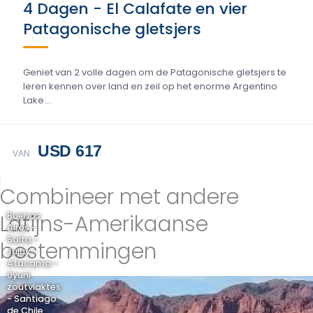
4 Dagen - El Calafate en vier
Patagonische gletsjers
Geniet van 2 volle dagen om de Patagonische gletsjers te
leren kennen over land en zeil op het enorme Argentino
Lake....
USD 617
VAN
Combineer met andere
Latijns-Amerikaanse
Buenos
Aires -
Salta -
bestemmingen
Jujuy -
Atacama -
Uyuni
zoutvlaktes
- Santiago
de Chile