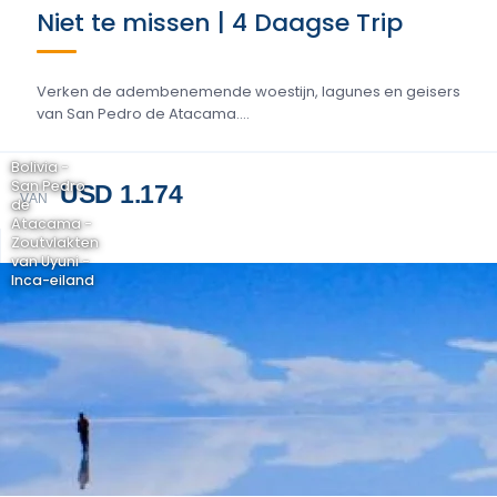
Niet te missen | 4 Daagse Trip
Verken de adembenemende woestijn, lagunes en geisers
van San Pedro de Atacama....
Bolivia -
San Pedro
USD 1.174
VAN
de
Atacama -
Zoutvlakten
van Uyuni -
Inca-eiland