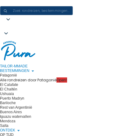
ERVARINGEN IN ARGENTINIË CREËREN - ÉÉN REIS PER KEER
TAILOR-MMADE
BESTEMMINGEN
Patagonië
Alle rondreizen door Patagonië
Open!
El Calafate
El Chaltén
Ushuaia
Puerto Madryn
Bariloche
Rest van Argentinië
Buenos Aires
Iguazu watervallen
Mendoza
Salta
ONTDEK
OP TIJD