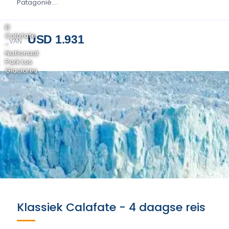
Patagonië....
El
Calafate
USD 1.931
VAN
-
Nationaal
Park Los
Glaciares
Klassiek Calafate - 4 daagse reis