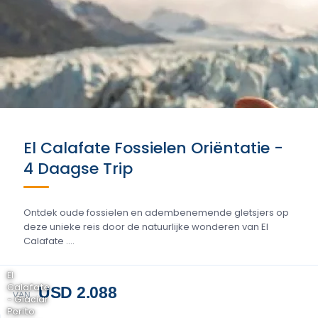
El Calafate Fossielen Oriëntatie -
4 Daagse Trip
Ontdek oude fossielen en adembenemende gletsjers op
deze unieke reis door de natuurlijke wonderen van El
Calafate ....
El
Calafate
USD 2.088
VAN
- Glaciar
Perito