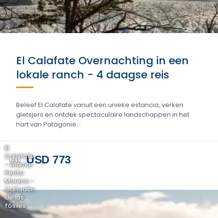
El Calafate Overnachting in een
lokale ranch - 4 daagse reis
Beleef El Calafate vanuit een unieke estancia, verken
gletsjers en ontdek spectaculaire landschappen in het
hart van Patagonië....
El
Calafate
USD 773
VAN
- Glaciar
Perito
Moreno -
Cañadón
de los
fósiles