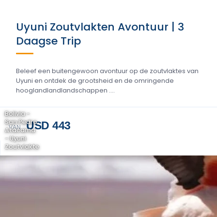
Uyuni Zoutvlakten Avontuur | 3
Daagse Trip
Beleef een buitengewoon avontuur op de zoutvlaktes van
Uyuni en ontdek de grootsheid en de omringende
hooglandlandlandschappen ....
Bolivia -
San Pedro
USD 443
VAN
Atacama
- Uyuni
Zoutvlakte