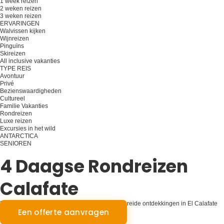
1 week reizen
2 weken reizen
3 weken reizen
ERVARINGEN
Walvissen kijken
Wijnreizen
Pinguïns
Skireizen
All inclusive vakanties
TYPE REIS
Avontuur
Privé
Bezienswaardigheden
Cultureel
Familie Vakanties
Rondreizen
Luxe reizen
Excursies in het wild
ANTARCTICA
SENIOREN
Plan je reis
4 Daagse Rondreizen
Calafate
Patagonisch Panorama: Vier dagen van uitgebreide ontdekkingen in El Calafate
Een offerte aanvragen