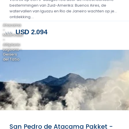
bestemmingen van Zuid-Amerika: Buenos Aires, de
watervallen van Iguazu en Rio de Janeiro wachten op je
ontdekking....
Atacama
-
USD 2.094
VAN
Maanvallei
-
Altiplanic
Lagoons -
Geisers
del Tatio
San Pedro de Atacama Pakket -