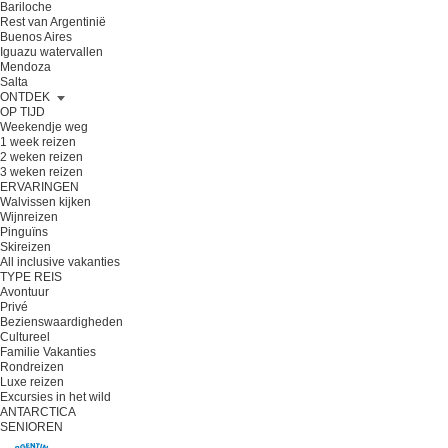
Bariloche
Rest van Argentinië
Buenos Aires
Iguazu watervallen
Mendoza
Salta
ONTDEK
OP TIJD
Weekendje weg
1 week reizen
2 weken reizen
3 weken reizen
ERVARINGEN
Walvissen kijken
Wijnreizen
Pinguïns
Skireizen
All inclusive vakanties
TYPE REIS
Avontuur
Privé
Bezienswaardigheden
Cultureel
Familie Vakanties
Rondreizen
Luxe reizen
Excursies in het wild
ANTARCTICA
SENIOREN