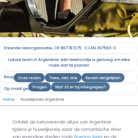
Huwelijksreis in
Erkende reisorganisatie, CIF B67787275 · C.I.AN 297593-3
Argentinië
Lokaal team in Argentinië: één telefoontje is genoeg om elke
route aan te passen
Argentinië: Onthul romantiek in elk avontuur
Reageer binnen 24 uur, alleen door mensen
Onze reizen
Twee, niet drie
Reizen vergelijken
Vragen
Wat zit er bij inbegrepen?
Op maat gemaakt, zonder vaste vertrekdata
Een offerte aanvragen
Home
-
Huwelijksreis Argentinië
Ontdek de betoverende allure van Argentinië
tijdens je huwelijksreis, waar de romantische sfeer
van levendige steden zoals
Buenos Aires
en de