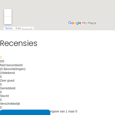
Xelena Hotel of EOLO (of vergelijkbaar).
Deze expeditie wordt afgeraden voor mensen met
rug-, heup-, enkel- of knieproblemen.
Maaltijden inbegrepen: Ontbijt , Lunchpakket.
Maaltijden inbegrepen: Ontbijt, Lunchpakket.
Recensies
0
/5
Niet beoordeeld
(0 Beoordelingen)
Uitstekend
0
Zeer goed
0
Gemiddeld
0
Slecht
0
Verschrikkelijk
0
0 beoordelingen op deze Tour - Weergave van 1 naar 0