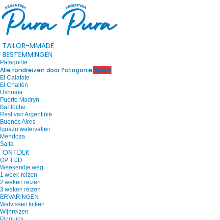
TAILOR-MMADE
BESTEMMINGEN
Patagonië
Alle rondreizen door Patagonië
Open!
El Calafate
El Chaltén
Ushuaia
Puerto Madryn
Bariloche
Rest van Argentinië
Buenos Aires
Iguazu watervallen
Mendoza
Salta
ONTDEK
OP TIJD
Weekendje weg
1 week reizen
2 weken reizen
3 weken reizen
ERVARINGEN
Walvissen kijken
Wijnreizen
Pinguïns