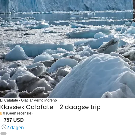
El Calafate - Glaciar Perito Moreno
Klassiek Calafate - 2 daagse trip
0
(Geen recensie)
757 USD
2 dagen