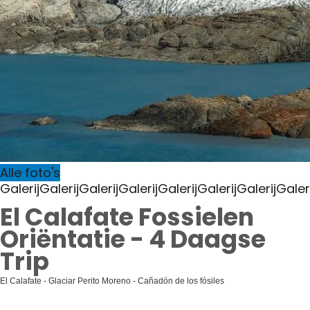
Alle foto's
Galerij
Galerij
Galerij
Galerij
Galerij
Galerij
Galerij
Galeri
El Calafate Fossielen
Oriëntatie - 4 Daagse
Trip
El Calafate - Glaciar Perito Moreno - Cañadón de los fósiles