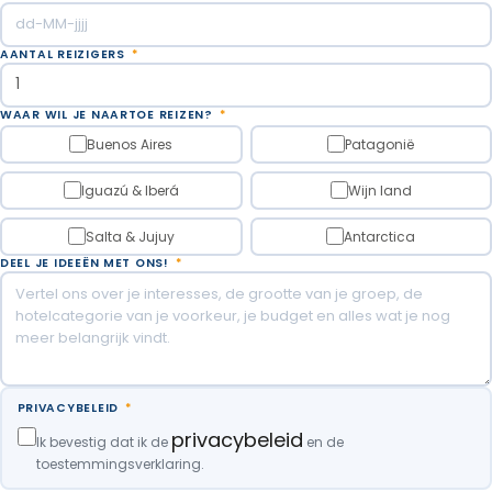
AANTAL REIZIGERS
*
WAAR WIL JE NAARTOE REIZEN?
*
Buenos Aires
Patagonië
Iguazú & Iberá
Wijn land
Salta & Jujuy
Antarctica
DEEL JE IDEEËN MET ONS!
*
PRIVACYBELEID
*
privacybeleid
Ik bevestig dat ik de
en de
toestemmingsverklaring.