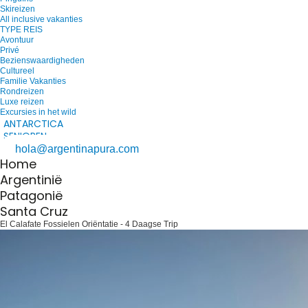
Skireizen
All inclusive vakanties
TYPE REIS
Avontuur
Privé
Bezienswaardigheden
Cultureel
Familie Vakanties
Rondreizen
Luxe reizen
Excursies in het wild
ANTARCTICA
SENIOREN
hola@argentinapura.com
Home
Argentinië
Patagonië
Santa Cruz
El Calafate Fossielen Oriëntatie - 4 Daagse Trip