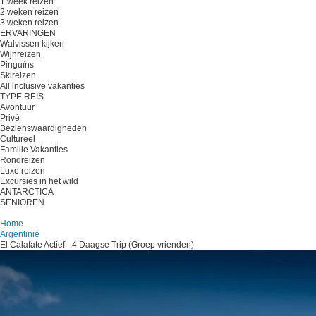
1 week reizen
2 weken reizen
3 weken reizen
ERVARINGEN
Walvissen kijken
Wijnreizen
Pinguïns
Skireizen
All inclusive vakanties
TYPE REIS
Avontuur
Privé
Bezienswaardigheden
Cultureel
Familie Vakanties
Rondreizen
Luxe reizen
Excursies in het wild
ANTARCTICA
SENIOREN
Plan je reis
Home
Argentinië
El Calafate Actief - 4 Daagse Trip (Groep vrienden)