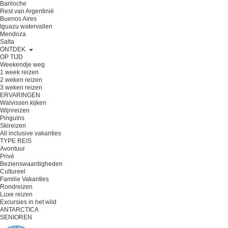
Bariloche
Rest van Argentinië
Buenos Aires
Iguazu watervallen
Mendoza
Salta
ONTDEK
OP TIJD
Weekendje weg
1 week reizen
2 weken reizen
3 weken reizen
ERVARINGEN
Walvissen kijken
Wijnreizen
Pinguïns
Skireizen
All inclusive vakanties
TYPE REIS
Avontuur
Privé
Bezienswaardigheden
Cultureel
Familie Vakanties
Rondreizen
Luxe reizen
Excursies in het wild
ANTARCTICA
SENIOREN