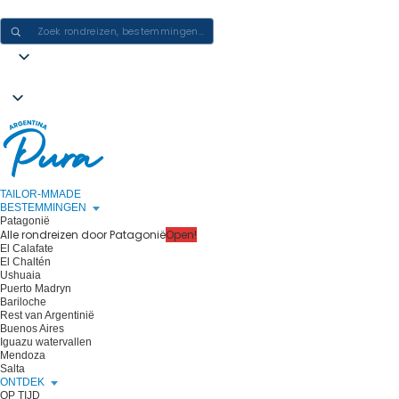
ERVARINGEN IN ARGENTINIË CREËREN - ÉÉN REIS PER KEER
TAILOR-MMADE
BESTEMMINGEN
Patagonië
Alle rondreizen door Patagonië
Open!
El Calafate
El Chaltén
Ushuaia
Puerto Madryn
Bariloche
Rest van Argentinië
Buenos Aires
Iguazu watervallen
Mendoza
Salta
ONTDEK
OP TIJD