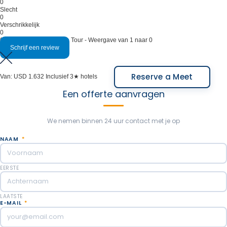
Xelena.
0
Slecht
Maaltijden inbegrepen: Ontbijt, Lunchpakket.
0
Maaltijden inbegrepen: Ontbijt, Lunchpakket.
Verschrikkelijk
0
0 beoordelingen op deze Tour - Weergave van 1 naar 0
Schrijf een review
Reserve a Meet
Van:
USD 1.632
Inclusief 3★ hotels
Een offerte aanvragen
We nemen binnen 24 uur contact met je op
NAAM
*
EERSTE
LAATSTE
E-MAIL
*