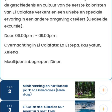
de geschiedenis en cultuur van de eerste kolonisten
van El Calafate verkent en een unieke en speciale
ervaring in een andere omgeving creëert (Gedeelde
excursie).
Duur: 06:00p.m. - 09:00p.m.
Overnachting in El Calafate: La Estepa, Kau yatun,
Xelena.
Maaltijden inbegrepen: Diner.
Minitrekking en nationaal
DAG
2
park Los Glaciares (Hele
dag)
El Calafate: Glaciar Sur
DAG
3
Aventura met Trek
Vertrek vanuit El Calafate naar de haven Bajo de las