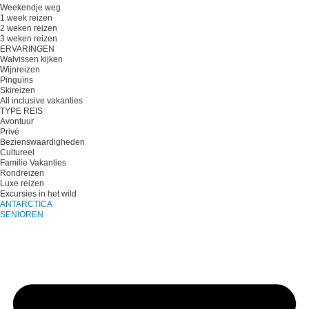
Weekendje weg
1 week reizen
2 weken reizen
3 weken reizen
ERVARINGEN
Walvissen kijken
Wijnreizen
Pinguïns
Skireizen
All inclusive vakanties
TYPE REIS
Avontuur
Privé
Bezienswaardigheden
Cultureel
Familie Vakanties
Rondreizen
Luxe reizen
Excursies in het wild
ANTARCTICA
SENIOREN