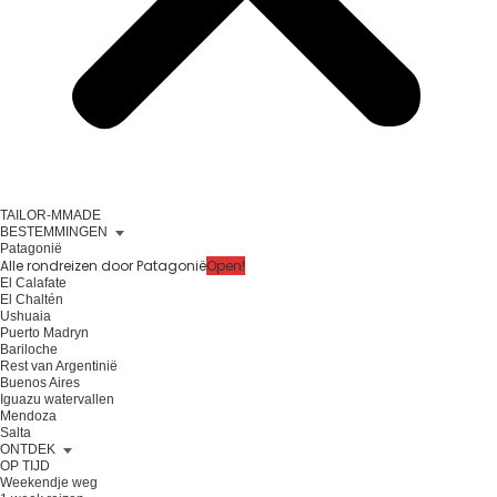
TAILOR-MMADE
BESTEMMINGEN
Patagonië
Alle rondreizen door Patagonië
Open!
El Calafate
El Chaltén
Ushuaia
Puerto Madryn
Bariloche
Rest van Argentinië
Buenos Aires
Iguazu watervallen
Mendoza
Salta
ONTDEK
OP TIJD
Weekendje weg