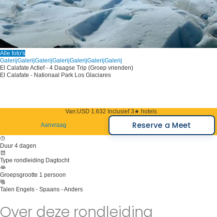
Alle foto's
Galerij
Galerij
Galerij
Galerij
Galerij
Galerij
Galerij
El Calafate Actief - 4 Daagse Trip (Groep vrienden)
El Calafate - Nationaal Park Los Glaciares
Van:
USD 1.632
Inclusief 3★ hotels
Reserve a Meet
Aanvraag
Duur
4 dagen
Type rondleiding
Dagtocht
Groepsgrootte
1 persoon
Talen
Engels - Spaans - Anders
Over deze rondleiding