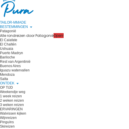
TAILOR-MMADE
BESTEMMINGEN
Patagonië
Alle rondreizen door Patagonië
Open!
El Calafate
El Chaltén
Ushuaia
Puerto Madryn
Bariloche
Rest van Argentinië
Buenos Aires
Iguazu watervallen
Mendoza
Salta
ONTDEK
OP TIJD
Weekendje weg
1 week reizen
2 weken reizen
3 weken reizen
ERVARINGEN
Walvissen kijken
Wijnreizen
Pinguïns
Skireizen