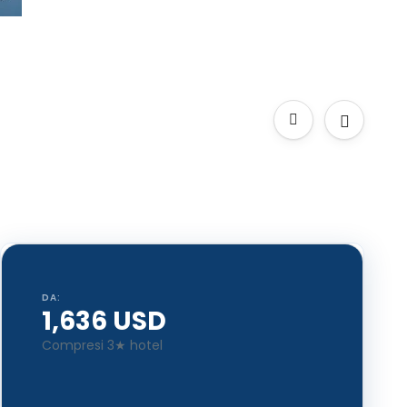
DA:
1,636 USD
Compresi 3★ hotel