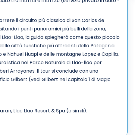
to tra il Km 13 e il Km 25 (servizio privato in auto -
rrere il circuito più classico di San Carlos de
sitando i punti panoramici più belli della zona,
l Llao-Llao, la guida spiegherà come questo piccolo
elle città turistiche più attraenti della Patagonia.
 e Nahuel Huapi e delle montagne Lopez e Capilla.
listica nel Parco Naturale di Llao-llao per
beri Arrayanes. Il tour si conclude con una
ficio Gilbert (vedi Gilbert nel capitolo 1 di Magic
an, Llao Llao Resort & Spa (o simili).