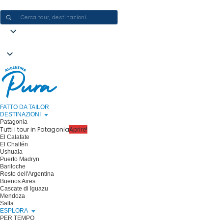
CREARE ESPERIENZE IN ARGENTINA - UN VIAGGIO ALLA VOLTA
FATTO DA TAILOR
DESTINAZIONI
Patagonia
Tutti i tour in Patagonia
Aprire!
El Calafate
El Chaltén
Ushuaia
Puerto Madryn
Bariloche
Resto dell'Argentina
Buenos Aires
Cascate di Iguazu
Mendoza
Salta
ESPLORA
PER TEMPO