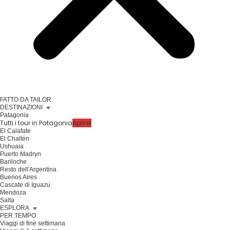
FATTO DA TAILOR
DESTINAZIONI
Patagonia
Tutti i tour in Patagonia
Aprire!
El Calafate
El Chaltén
Ushuaia
Puerto Madryn
Bariloche
Resto dell'Argentina
Buenos Aires
Cascate di Iguazu
Mendoza
Salta
ESPLORA
PER TEMPO
Viaggi di fine settimana