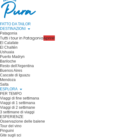
FATTO DA TAILOR
DESTINAZIONI
Patagonia
Tutti i tour in Patagonia
Aprire!
El Calafate
El Chaltén
Ushuaia
Puerto Madryn
Bariloche
Resto dell'Argentina
Buenos Aires
Cascate di Iguazu
Mendoza
Salta
ESPLORA
PER TEMPO
Viaggi di fine settimana
Viaggi di 1 settimana
Viaggi di 2 settimane
3 settimane di viaggi
ESPERIENZE
Osservazione delle balene
Tour del vino
Pinguini
Gite sugli sci