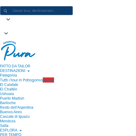
CREARE ESPERIENZE IN ARGENTINA - UN VIAGGIO ALLA VOLTA
FATTO DA TAILOR
DESTINAZIONI
Patagonia
Tutti i tour in Patagonia
Aprire!
El Calafate
El Chaltén
Ushuaia
Puerto Madryn
Bariloche
Resto dell'Argentina
Buenos Aires
Cascate di Iguazu
Mendoza
Salta
ESPLORA
PER TEMPO