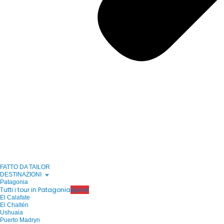
FATTO DA TAILOR
DESTINAZIONI
Patagonia
Tutti i tour in Patagonia
Aprire!
El Calafate
El Chaltén
Ushuaia
Puerto Madryn