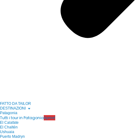
FATTO DA TAILOR
DESTINAZIONI
Patagonia
Tutti i tour in Patagonia
Aprire!
El Calafate
El Chaltén
Ushuaia
Puerto Madryn