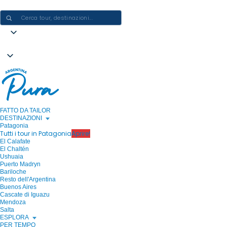
CREARE ESPERIENZE IN ARGENTINA - UN VIAGGIO ALLA VOLTA
FATTO DA TAILOR
DESTINAZIONI
Patagonia
Tutti i tour in Patagonia
Aprire!
El Calafate
El Chaltén
Ushuaia
Puerto Madryn
Bariloche
Resto dell'Argentina
Buenos Aires
Cascate di Iguazu
Mendoza
Salta
ESPLORA
PER TEMPO