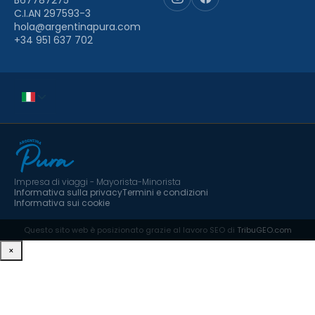
B67787275
C.I.AN 297593-3
hola@argentinapura.com
+34 951 637 702
Impresa di viaggi - Mayorista-Minorista
Informativa sulla privacy
Termini e condizioni
Informativa sui cookie
Questo sito web è posizionato grazie al lavoro SEO di
TribuGEO.com
×