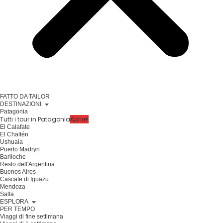
FATTO DA TAILOR
DESTINAZIONI
Patagonia
Tutti i tour in Patagonia
Aprire!
El Calafate
El Chaltén
Ushuaia
Puerto Madryn
Bariloche
Resto dell'Argentina
Buenos Aires
Cascate di Iguazu
Mendoza
Salta
ESPLORA
PER TEMPO
Viaggi di fine settimana