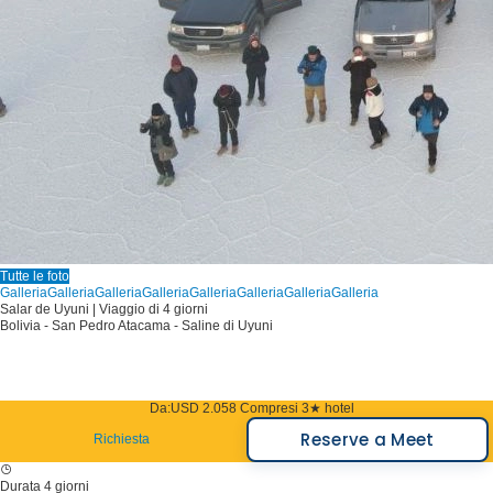
Tutte le foto
Galleria
Galleria
Galleria
Galleria
Galleria
Galleria
Galleria
Galleria
Salar de Uyuni | Viaggio di 4 giorni
Bolivia - San Pedro Atacama - Saline di Uyuni
Da:
USD 2.058
Compresi 3★ hotel
Reserve a Meet
Richiesta
Durata
4 giorni