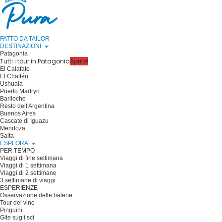
FATTO DA TAILOR
DESTINAZIONI
Patagonia
Tutti i tour in Patagonia
Aprire!
El Calafate
El Chaltén
Ushuaia
Puerto Madryn
Bariloche
Resto dell'Argentina
Buenos Aires
Cascate di Iguazu
Mendoza
Salta
ESPLORA
PER TEMPO
Viaggi di fine settimana
Viaggi di 1 settimana
Viaggi di 2 settimane
3 settimane di viaggi
ESPERIENZE
Osservazione delle balene
Tour del vino
Pinguini
Gite sugli sci