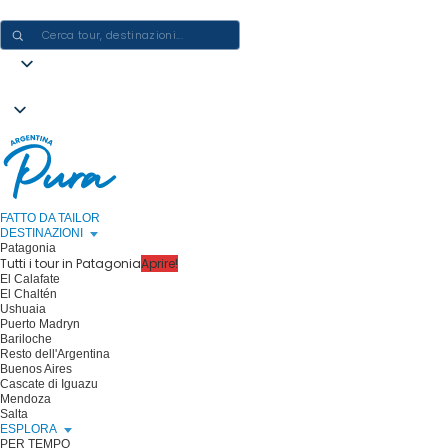
CREARE ESPERIENZE IN ARGENTINA - UN VIAGGIO ALLA VOLTA
FATTO DA TAILOR
DESTINAZIONI
Patagonia
Tutti i tour in Patagonia
Aprire!
El Calafate
El Chaltén
Ushuaia
Puerto Madryn
Bariloche
Resto dell'Argentina
Buenos Aires
Cascate di Iguazu
Mendoza
Salta
ESPLORA
PER TEMPO