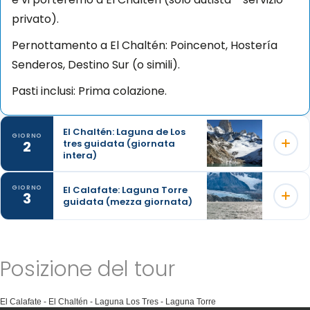
privato).
Pernottamento a El Chaltén: Poincenot, Hostería
Senderos, Destino Sur (o simili).
Pasti inclusi: Prima colazione.
El Chaltén: Laguna de Los
GIORNO
2
tres guidata (giornata
intera)
El Calafate: Laguna Torre
GIORNO
3
guidata (mezza giornata)
Partiamo la mattina presto da El Calafate per
raggiungere una piccola città di montagna, famosa
per essere la capitale del trekking in Argentina. Da El
Intraprendete un affascinante viaggio attraverso la
Chaltén raggiungeremo il campo di Poicenot (4 ore)
Posizione del tour
valle del fiume Fitz Roy, seguendo il suo corso fino a
e proseguiremo attraversando il fiume Bianco. Da
sfociare nella maestosa laguna di Torre, il tutto nel
qui in poi, il sentiero prosegue con una salita di circa
El Calafate - El Chaltén - Laguna Los Tres - Laguna Torre