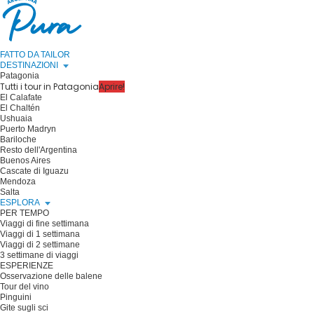
FATTO DA TAILOR
DESTINAZIONI
Patagonia
Tutti i tour in Patagonia
Aprire!
El Calafate
El Chaltén
Ushuaia
Puerto Madryn
Bariloche
Resto dell'Argentina
Buenos Aires
Cascate di Iguazu
Mendoza
Salta
ESPLORA
PER TEMPO
Viaggi di fine settimana
Viaggi di 1 settimana
Viaggi di 2 settimane
3 settimane di viaggi
ESPERIENZE
Osservazione delle balene
Tour del vino
Pinguini
Gite sugli sci