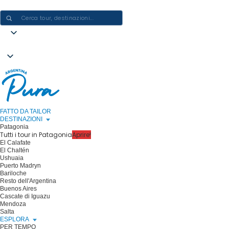
CREARE ESPERIENZE IN ARGENTINA - UN VIAGGIO ALLA VOLTA
FATTO DA TAILOR
DESTINAZIONI
Patagonia
Tutti i tour in Patagonia
Aprire!
El Calafate
El Chaltén
Ushuaia
Puerto Madryn
Bariloche
Resto dell'Argentina
Buenos Aires
Cascate di Iguazu
Mendoza
Salta
ESPLORA
PER TEMPO