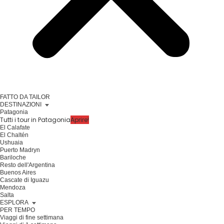
FATTO DA TAILOR
DESTINAZIONI
Patagonia
Tutti i tour in Patagonia
Aprire!
El Calafate
El Chaltén
Ushuaia
Puerto Madryn
Bariloche
Resto dell'Argentina
Buenos Aires
Cascate di Iguazu
Mendoza
Salta
ESPLORA
PER TEMPO
Viaggi di fine settimana