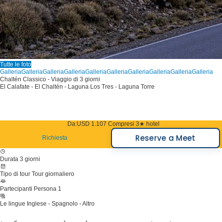
Tutte le foto
Galleria
Galleria
Galleria
Galleria
Galleria
Galleria
Galleria
Galleria
Galleria
Galleria
Chaltén Classico - Viaggio di 3 giorni
El Calafate - El Chaltén - Laguna Los Tres - Laguna Torre
Da:
USD 1.107
Compresi 3★ hotel
Reserve a Meet
Richiesta
Durata
3 giorni
Tipo di tour
Tour giornaliero
Partecipanti
Persona 1
Le lingue
Inglese - Spagnolo - Altro