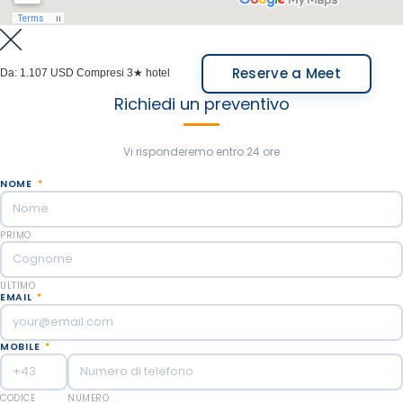
Nel pomeriggio, verremo a prendervi per il vostro
Pernottamento a El Chaltén.
alloggio a El Chaltén e vi porteremo al vostro hotel a
Pasti inclusi: Colazione, pranzo al sacco.
El Calafate (solo autista - servizio privato).
Reserve a Meet
Da:
1.107 USD
Compresi 3★ hotel
Pasti inclusi: Prima colazione.
Richiedi un preventivo
Vi risponderemo entro 24 ore
NOME
*
PRIMO
ULTIMO
EMAIL
*
MOBILE
*
CODICE
NUMERO