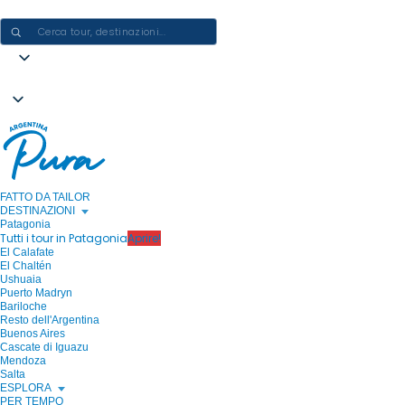
CREARE ESPERIENZE IN ARGENTINA - UN VIAGGIO ALLA VOLTA
FATTO DA TAILOR
DESTINAZIONI
Patagonia
Tutti i tour in Patagonia
Aprire!
El Calafate
El Chaltén
Ushuaia
Puerto Madryn
Bariloche
Resto dell'Argentina
Buenos Aires
Cascate di Iguazu
Mendoza
Salta
ESPLORA
PER TEMPO