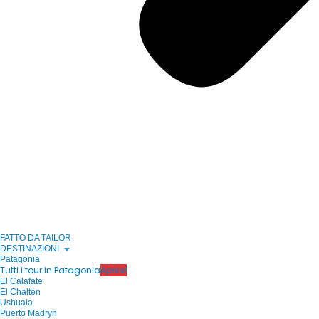
FATTO DA TAILOR
DESTINAZIONI
Patagonia
Tutti i tour in Patagonia
Aprire!
El Calafate
El Chaltén
Ushuaia
Puerto Madryn