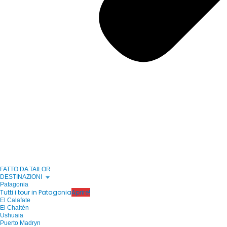
FATTO DA TAILOR
DESTINAZIONI
Patagonia
Tutti i tour in Patagonia
Aprire!
El Calafate
El Chaltén
Ushuaia
Puerto Madryn