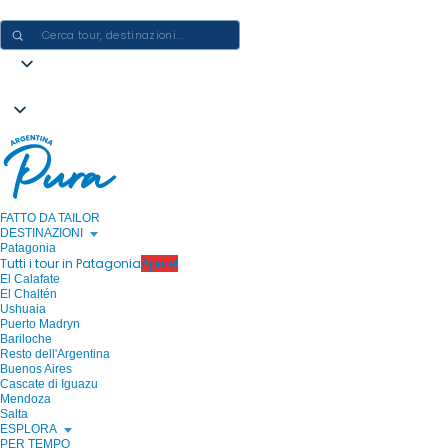
CREARE ESPERIENZE IN ARGENTINA - UN VIAGGIO ALLA VOLTA
FATTO DA TAILOR
DESTINAZIONI
Patagonia
Tutti i tour in Patagonia
Aprire!
El Calafate
El Chaltén
Ushuaia
Puerto Madryn
Bariloche
Resto dell'Argentina
Buenos Aires
Cascate di Iguazu
Mendoza
Salta
ESPLORA
PER TEMPO