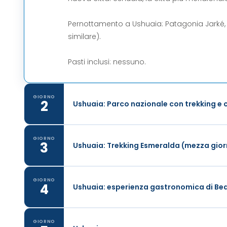
Pernottamento a Ushuaia: Patagonia Jarké
similare).
Pasti inclusi: nessuno.
GIORNO
2
Ushuaia: Parco nazionale con trekking e 
GIORNO
3
Ushuaia: Trekking Esmeralda (mezza gior
GIORNO
4
Ushuaia: esperienza gastronomica di Bea
GIORNO