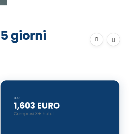
5 giorni
DA:
1,603 EURO
Compresi 3★ hotel