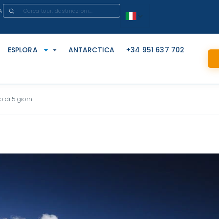
A
ESPLORA
ANTARCTICA
+34 951 637 702
 di 5 giorni