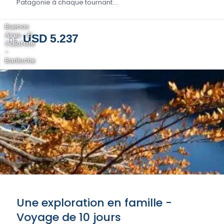
Patagonie à chaque tournant....
Buenos
Aires - El
USD 5.237
DE
Calafate
-
Bariloche
Une exploration en famille -
Voyage de 10 jours