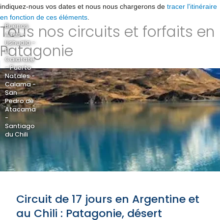
indiquez-nous vos dates et nous nous chargerons de
tracer l'itinéraire
en fonction de ces éléments
.
Tous nos circuits et forfaits en
Buenos
Aires -
Ushuaia -
Patagonie
El
Calafate
- Puerto
Natales -
Calama -
San
Pedro de
Atacama
-
Santiago
du Chili
Circuit de 17 jours en Argentine et
au Chili : Patagonie, désert