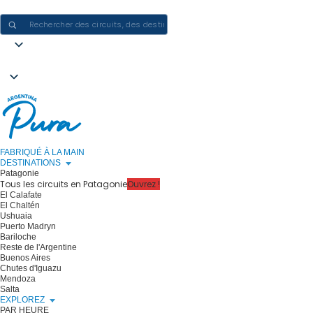
CRÉER DES EXPÉRIENCES EN ARGENTINE - UN VOYAGE À LA FOIS
FABRIQUÉ À LA MAIN
DESTINATIONS
Patagonie
Tous les circuits en Patagonie
Ouvrez !
El Calafate
El Chaltén
Ushuaia
Puerto Madryn
Bariloche
Reste de l'Argentine
Buenos Aires
Chutes d'Iguazu
Mendoza
Salta
EXPLOREZ
PAR HEURE