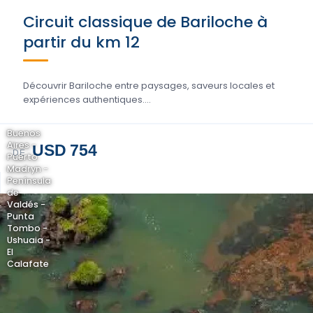
Circuit classique de Bariloche à
partir du km 12
Découvrir Bariloche entre paysages, saveurs locales et
expériences authentiques....
Buenos
Aires -
USD 754
DE
Puerto
Madryn -
Península
de
Valdés -
Punta
Tombo -
Ushuaia -
El
Calafate