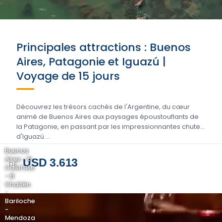
Principales attractions : Buenos
Aires, Patagonie et Iguazú |
Voyage de 15 jours
Découvrez les trésors cachés de l'Argentine, du cœur
animé de Buenos Aires aux paysages époustouflants de
la Patagonie, en passant par les impressionnantes chutes
d'Iguazú....
Buenos
Aires - El
USD 3.613
DE
Calafate
- El
Chaltén
-
Bariloche
-
Mendoza