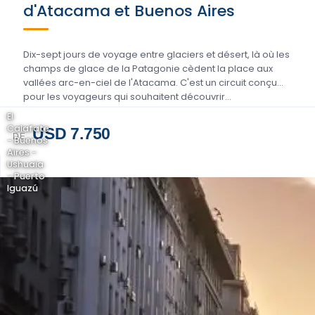
d'Atacama et Buenos Aires
Dix-sept jours de voyage entre glaciers et désert, là où les
champs de glace de la Patagonie cèdent la place aux
vallées arc-en-ciel de l'Atacama. C'est un circuit conçu
pour les voyageurs qui souhaitent découvrir…
El
Calafate
USD 7.750
DE
- Buenos
Aires -
Ushuaia
- Puerto
Iguazú