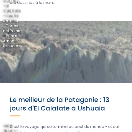
Chaltén
été dessinés à la main....
- El
Calafate
- Puerto
Natales
- Torres
del Paine
- Punta
Arenas -
Ushuaia
Le meilleur de la Patagonie : 13
jours d'El Calafate à Ushuaia
Terre
C'est le voyage qui se termine au bout du monde - et qui
de Feu -