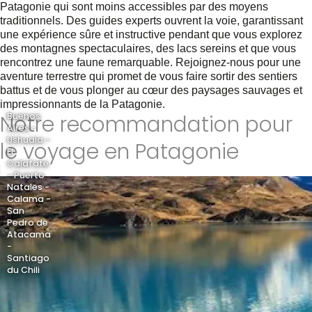
Patagonie qui sont moins accessibles par des moyens
traditionnels. Des guides experts ouvrent la voie, garantissant
une expérience sûre et instructive pendant que vous explorez
des montagnes spectaculaires, des lacs sereins et que vous
rencontrez une faune remarquable. Rejoignez-nous pour une
aventure terrestre qui promet de vous faire sortir des sentiers
battus et de vous plonger au cœur des paysages sauvages et
impressionnants de la Patagonie.
Notre recommandation pour
Buenos
Aires -
Ushuaia -
le voyage en Patagonie
El
Calafate
- Puerto
Natales -
Calama -
San
Pedro de
Atacama
-
Santiago
du Chili