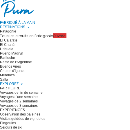
FABRIQUÉ À LA MAIN
DESTINATIONS
Patagonie
Tous les circuits en Patagonie
Ouvrez !
El Calafate
El Chaltén
Ushuaia
Puerto Madryn
Bariloche
Reste de l'Argentine
Buenos Aires
Chutes d'Iguazu
Mendoza
Salta
EXPLOREZ
PAR HEURE
Voyages de fin de semaine
Voyages d'une semaine
Voyages de 2 semaines
Voyages de 3 semaines
EXPÉRIENCES
Observation des baleines
Visites guidées de vignobles
Pingouins
Séjours de ski