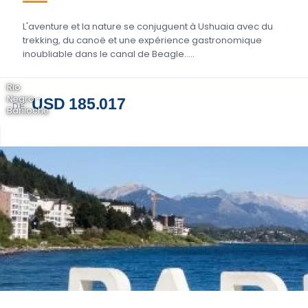
L'aventure et la nature se conjuguent à Ushuaia avec du
trekking, du canoë et une expérience gastronomique
inoubliable dans le canal de Beagle.....
Rio
Negro -
USD 185.017
DE
Bariloche