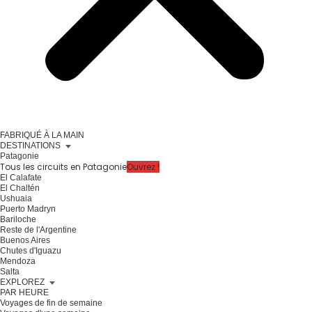
FABRIQUÉ À LA MAIN
DESTINATIONS
Patagonie
Tous les circuits en Patagonie
Ouvrez !
El Calafate
El Chaltén
Ushuaia
Puerto Madryn
Bariloche
Reste de l'Argentine
Buenos Aires
Chutes d'Iguazu
Mendoza
Salta
EXPLOREZ
PAR HEURE
Voyages de fin de semaine