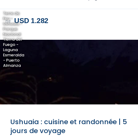
Terre de
Feu -
USD 1.282
DE
Ushuaia -
Parque
Nacional
Tierra del
Fuego -
Laguna
Esmeralda
- Puerto
Almanza
Ushuaia : cuisine et randonnée | 5
jours de voyage