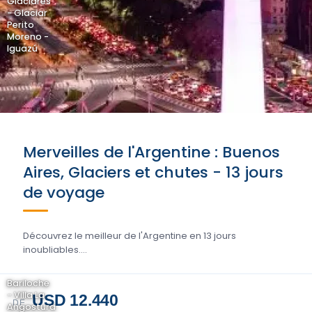
Glaciares
- Glaciar
Perito
Moreno -
Iguazú
Merveilles de l'Argentine : Buenos
Aires, Glaciers et chutes - 13 jours
de voyage
Découvrez le meilleur de l'Argentine en 13 jours
inoubliables....
Bariloche
- Villa La
USD 12.440
DE
Angostura