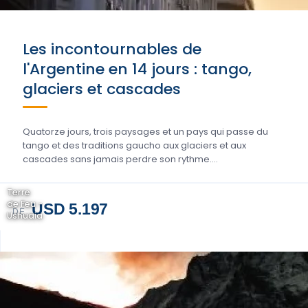
Les incontournables de
l'Argentine en 14 jours : tango,
glaciers et cascades
Quatorze jours, trois paysages et un pays qui passe du
tango et des traditions gaucho aux glaciers et aux
cascades sans jamais perdre son rythme….
Terre
de Feu -
USD 5.197
DE
Ushuaia