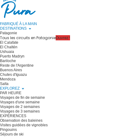
FABRIQUÉ À LA MAIN
DESTINATIONS
Patagonie
Tous les circuits en Patagonie
Ouvrez !
El Calafate
El Chaltén
Ushuaia
Puerto Madryn
Bariloche
Reste de l'Argentine
Buenos Aires
Chutes d'Iguazu
Mendoza
Salta
EXPLOREZ
PAR HEURE
Voyages de fin de semaine
Voyages d'une semaine
Voyages de 2 semaines
Voyages de 3 semaines
EXPÉRIENCES
Observation des baleines
Visites guidées de vignobles
Pingouins
Séjours de ski