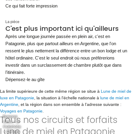
Ce qui fait forte impression
La pièce
C'est plus important ici qu'ailleurs
Après une longue journée passée en plein air, c'est en
Patagonie, plus que partout ailleurs en Argentine, que l'on
ressent le plus nettement la différence entre un bon lodge et un
hôtel ordinaire. C'est le seul endroit où nous préférerions
investir dans un surclassement de chambre plutôt que dans
l'itinéraire.
Dépensez-le au gîte
La limite supérieure de cette même région se situe à
Lune de miel de
luxe en Patagonie
, la situation à l'échelle nationale à
lune de miel en
Argentine
, et la région dans son ensemble à l'adresse suivante :
Voyages en Patagonie
.
Tous nos circuits et forfaits
Buenos
Aires - El
Calafate
Lune de miel en Patagonie
- Chutes