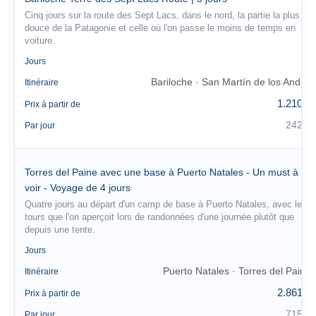
Cinq jours sur la route des Sept Lacs, dans le nord, la partie la plus
douce de la Patagonie et celle où l'on passe le moins de temps en
voiture.
5
Jours
Bariloche · San Martín de los Andes
Itinéraire
1.210 €
Prix à partir de
242 €
Par jour
Torres del Paine avec une base à Puerto Natales - Un must à
voir - Voyage de 4 jours
Quatre jours au départ d'un camp de base à Puerto Natales, avec les
tours que l'on aperçoit lors de randonnées d'une journée plutôt que
depuis une tente.
4
Jours
Puerto Natales · Torres del Paine
Itinéraire
2.861 €
Prix à partir de
715 €
Par jour