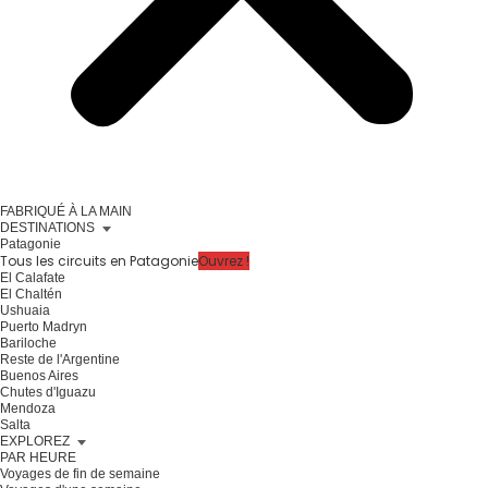
FABRIQUÉ À LA MAIN
DESTINATIONS
Patagonie
Tous les circuits en Patagonie
Ouvrez !
El Calafate
El Chaltén
Ushuaia
Puerto Madryn
Bariloche
Reste de l'Argentine
Buenos Aires
Chutes d'Iguazu
Mendoza
Salta
EXPLOREZ
PAR HEURE
Voyages de fin de semaine