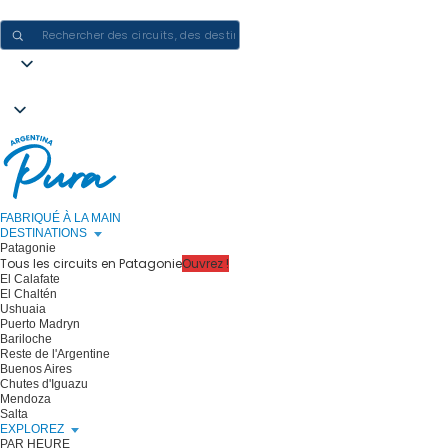
CRÉER DES EXPÉRIENCES EN ARGENTINE - UN VOYAGE À LA FOIS
FABRIQUÉ À LA MAIN
DESTINATIONS
Patagonie
Tous les circuits en Patagonie
Ouvrez !
El Calafate
El Chaltén
Ushuaia
Puerto Madryn
Bariloche
Reste de l'Argentine
Buenos Aires
Chutes d'Iguazu
Mendoza
Salta
EXPLOREZ
PAR HEURE