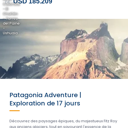
USD 185.209
DE
Calafate
- El
Chaltén
- Torres
del Paine
-
Ushuaia
Patagonia Adventure |
Exploration de 17 jours
Découvrez des paysages épiques, du majestueux Fitz Roy
aux anciens glaciers, tout en savourant l'essence de la