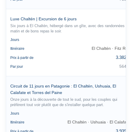
Luxe Chaltén | Excursion de 6 jours
Six jours à El Chaltén, hébergé dans un gîte, avec des randonnées le
matin et de bons repas le soir.
6
Jours
El Chaltén · Fitz Roy
Itinéraire
3.382 €
Prix à partir de
564 €
Par jour
Circuit de 11 jours en Patagonie : El Chaltén, Ushuaia, El
Calafate et Torres del Paine
Onze jours à la découverte de tout le sud, pour les couples qui
préfèrent tout voir plutôt que de s'installer quelque part.
11
Jours
El Chaltén · Ushuaia · El Calafate
Itinéraire
3.939 €
Prix à partir de