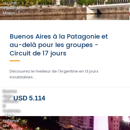
du Chili -
Vallée de
Maipo
Buenos Aires à la Patagonie et
au-delà pour les groupes -
Circuit de 17 jours
Découvrez le meilleur de l'Argentine en 13 jours
inoubliables....
Buenos
Aires -
USD 5.114
DE
Ushuaia -
El
Calafate
- Parc
national
Los