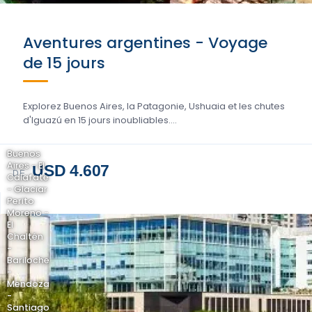
Aventures argentines - Voyage
de 15 jours
Explorez Buenos Aires, la Patagonie, Ushuaia et les chutes
d'Iguazú en 15 jours inoubliables....
Buenos
Aires - El
USD 4.607
DE
Calafate
- Glaciar
Perito
Moreno -
El
Chaltén
-
Bariloche
-
Mendoza
-
Santiago