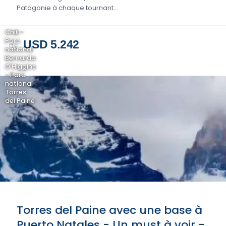
Patagonie à chaque tournant....
Chili -
Parc
USD 5.242
DE
national
Bernardo
O'Higgins
- Parc
national
Torres
del Paine
Torres del Paine avec une base à
Puerto Natales - Un must à voir -