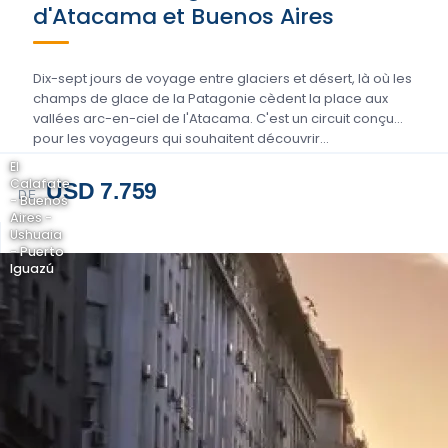
d'Atacama et Buenos Aires
Dix-sept jours de voyage entre glaciers et désert, là où les
champs de glace de la Patagonie cèdent la place aux
vallées arc-en-ciel de l'Atacama. C'est un circuit conçu
pour les voyageurs qui souhaitent découvrir…
El
Calafate
USD 7.759
DE
- Buenos
Aires -
Ushuaia
- Puerto
Iguazú