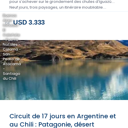
pour s'achever sur le grondement des chutes d'Iguazú.
Neuf jours, trois paysages, un itinéraire inoubliable….
Buenos
Aires -
USD 3.333
DE
Ushuaia -
El
Calafate
- Puerto
Natales -
Calama -
San
Pedro de
Atacama
-
Santiago
du Chili
Circuit de 17 jours en Argentine et
au Chili : Patagonie, désert