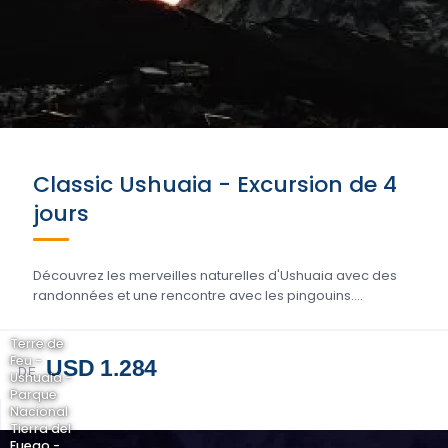
Classic Ushuaia - Excursion de 4
jours
Découvrez les merveilles naturelles d'Ushuaia avec des
randonnées et une rencontre avec les pingouins....
Terre de
Feu -
USD 1.284
DE
Ushuaia -
Parque
Nacional
Tierra del
Fuego -