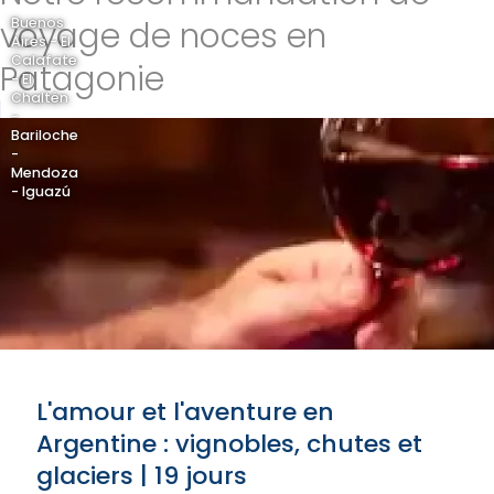
voyage de noces en
Buenos
Aires - El
Calafate
Patagonie
- El
Chaltén
-
Bariloche
-
Mendoza
- Iguazú
L'amour et l'aventure en
Argentine : vignobles, chutes et
glaciers | 19 jours