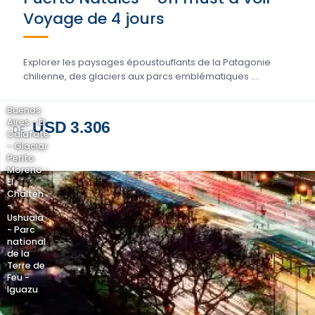
Voyage de 4 jours
Explorer les paysages époustouflants de la Patagonie
chilienne, des glaciers aux parcs emblématiques ....
Buenos
Aires - El
USD 3.306
DE
Calafate
- Glaciar
Perito
Moreno -
El
Chaltén
-
Ushuaia
- Parc
national
de la
Terre de
Feu -
Iguazu