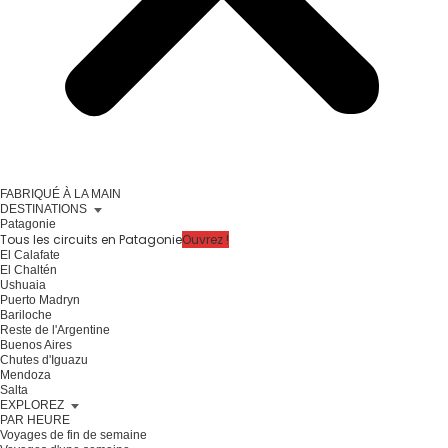
FABRIQUÉ À LA MAIN
DESTINATIONS
Patagonie
Tous les circuits en Patagonie
Ouvrez !
El Calafate
El Chaltén
Ushuaia
Puerto Madryn
Bariloche
Reste de l'Argentine
Buenos Aires
Chutes d'Iguazu
Mendoza
Salta
EXPLOREZ
PAR HEURE
Voyages de fin de semaine