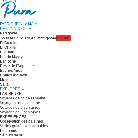
FABRIQUÉ À LA MAIN
DESTINATIONS
Patagonie
Tous les circuits en Patagonie
Ouvrez !
El Calafate
El Chaltén
Ushuaia
Puerto Madryn
Bariloche
Reste de l'Argentine
Buenos Aires
Chutes d'Iguazu
Mendoza
Salta
EXPLOREZ
PAR HEURE
Voyages de fin de semaine
Voyages d'une semaine
Voyages de 2 semaines
Voyages de 3 semaines
EXPÉRIENCES
Observation des baleines
Visites guidées de vignobles
Pingouins
Séjours de ski