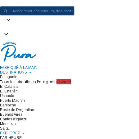
CRÉER DES EXPÉRIENCES EN ARGENTINE - UN VOYAGE À LA FOIS
FABRIQUÉ À LA MAIN
DESTINATIONS
Patagonie
Tous les circuits en Patagonie
Ouvrez !
El Calafate
El Chaltén
Ushuaia
Puerto Madryn
Bariloche
Reste de l'Argentine
Buenos Aires
Chutes d'Iguazu
Mendoza
Salta
EXPLOREZ
PAR HEURE