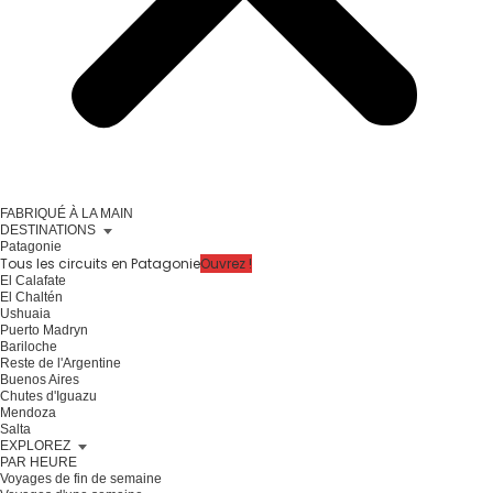
FABRIQUÉ À LA MAIN
DESTINATIONS
Patagonie
Tous les circuits en Patagonie
Ouvrez !
El Calafate
El Chaltén
Ushuaia
Puerto Madryn
Bariloche
Reste de l'Argentine
Buenos Aires
Chutes d'Iguazu
Mendoza
Salta
EXPLOREZ
PAR HEURE
Voyages de fin de semaine