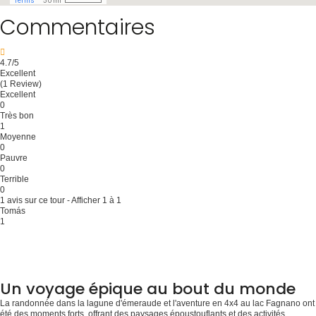
Commentaires
4.7
/5
Excellent
(1 Review)
Excellent
0
Très bon
1
Moyenne
0
Pauvre
0
Terrible
0
1 avis sur ce tour - Afficher 1 à 1
Tomás
1
Un voyage épique au bout du monde
La randonnée dans la lagune d'émeraude et l'aventure en 4x4 au lac Fagnano ont
été des moments forts, offrant des paysages époustouflants et des activités