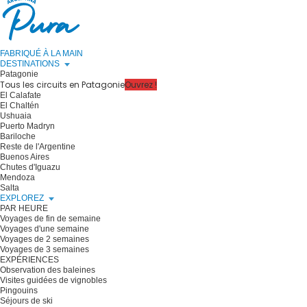
FABRIQUÉ À LA MAIN
DESTINATIONS
Patagonie
Tous les circuits en Patagonie
Ouvrez !
El Calafate
El Chaltén
Ushuaia
Puerto Madryn
Bariloche
Reste de l'Argentine
Buenos Aires
Chutes d'Iguazu
Mendoza
Salta
EXPLOREZ
PAR HEURE
Voyages de fin de semaine
Voyages d'une semaine
Voyages de 2 semaines
Voyages de 3 semaines
EXPÉRIENCES
Observation des baleines
Visites guidées de vignobles
Pingouins
Séjours de ski