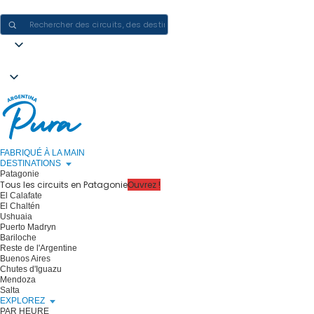
CRÉER DES EXPÉRIENCES EN ARGENTINE - UN VOYAGE À LA FOIS
FABRIQUÉ À LA MAIN
DESTINATIONS
Patagonie
Tous les circuits en Patagonie
Ouvrez !
El Calafate
El Chaltén
Ushuaia
Puerto Madryn
Bariloche
Reste de l'Argentine
Buenos Aires
Chutes d'Iguazu
Mendoza
Salta
EXPLOREZ
PAR HEURE