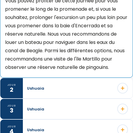
Vous pouvez profiter de cette journée pour vous
promener le long de la promenade et, si vous le
souhaitez, prolonger l'excursion un peu plus loin pour
vous promener dans la baie d'Encerrada et sa
réserve naturelle. Nous vous recommandons de
louer un bateau pour naviguer dans les eaux du
canal de Beagle. Parmi les différentes options, nous
recommandons une visite de l'île Martillo pour
observer une réserve naturelle de pingouins.
JOUR
2
Ushuaia
Ce jour-là, nous visiterons la lagune d'émeraude.
JOUR
3
Ushuaia
Nous commencerons par une belle randonnée sur
l'île de Tierra del Fuego. Il s'agit d'une randonnée
Nous commencerons notre aventure en 4x4 en
JOUR
4
Ushuaia
modérée qui nous fera traverser de merveilleux