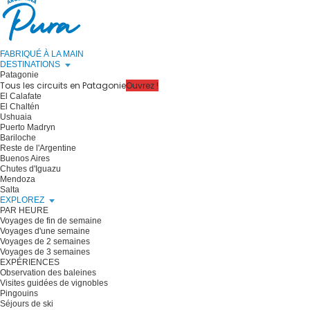
FABRIQUÉ À LA MAIN
DESTINATIONS
Patagonie
Tous les circuits en Patagonie
Ouvrez !
El Calafate
El Chaltén
Ushuaia
Puerto Madryn
Bariloche
Reste de l'Argentine
Buenos Aires
Chutes d'Iguazu
Mendoza
Salta
EXPLOREZ
PAR HEURE
Voyages de fin de semaine
Voyages d'une semaine
Voyages de 2 semaines
Voyages de 3 semaines
EXPÉRIENCES
Observation des baleines
Visites guidées de vignobles
Pingouins
Séjours de ski