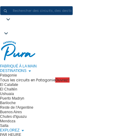
CRÉER DES EXPÉRIENCES EN ARGENTINE - UN VOYAGE À LA FOIS
FABRIQUÉ À LA MAIN
DESTINATIONS
Patagonie
Tous les circuits en Patagonie
Ouvrez !
El Calafate
El Chaltén
Ushuaia
Puerto Madryn
Bariloche
Reste de l'Argentine
Buenos Aires
Chutes d'Iguazu
Mendoza
Salta
EXPLOREZ
PAR HEURE