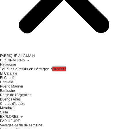
FABRIQUÉ À LA MAIN
DESTINATIONS
Patagonie
Tous les circuits en Patagonie
Ouvrez !
El Calafate
El Chaltén
Ushuaia
Puerto Madryn
Bariloche
Reste de l'Argentine
Buenos Aires
Chutes d'Iguazu
Mendoza
Salta
EXPLOREZ
PAR HEURE
Voyages de fin de semaine