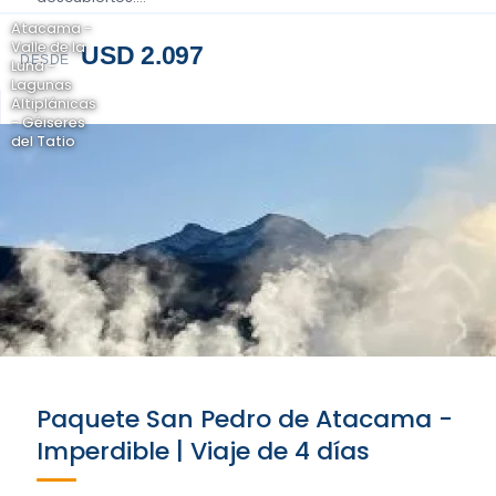
Atacama -
Valle de la
USD 2.097
DESDE
Luna -
Lagunas
Altiplánicas
- Géiseres
del Tatio
Paquete San Pedro de Atacama -
Imperdible | Viaje de 4 días