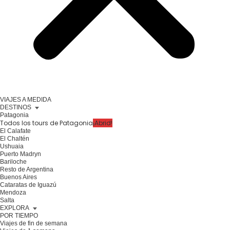
VIAJES A MEDIDA
DESTINOS
Patagonia
Todos los tours de Patagonia
¡Abrid!
El Calafate
El Chaltén
Ushuaia
Puerto Madryn
Bariloche
Resto de Argentina
Buenos Aires
Cataratas de Iguazú
Mendoza
Salta
EXPLORA
POR TIEMPO
Viajes de fin de semana