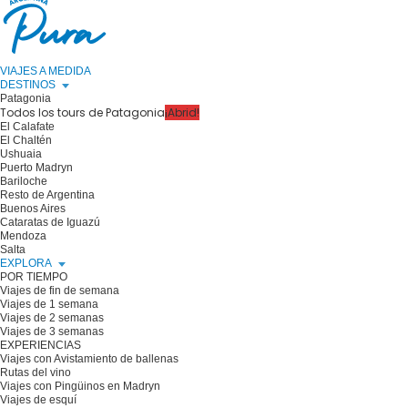
VIAJES A MEDIDA
DESTINOS
Patagonia
Todos los tours de Patagonia
¡Abrid!
El Calafate
El Chaltén
Ushuaia
Puerto Madryn
Bariloche
Resto de Argentina
Buenos Aires
Cataratas de Iguazú
Mendoza
Salta
EXPLORA
POR TIEMPO
Viajes de fin de semana
Viajes de 1 semana
Viajes de 2 semanas
Viajes de 3 semanas
EXPERIENCIAS
Viajes con Avistamiento de ballenas
Rutas del vino
Viajes con Pingüinos en Madryn
Viajes de esquí