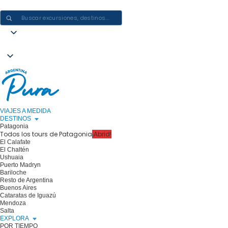
CREAR EXPERIENCIAS EN ARGENTINA: UN VIAJE CADA VEZ
VIAJES A MEDIDA
DESTINOS
Patagonia
Todos los tours de Patagonia
¡Abrid!
El Calafate
El Chaltén
Ushuaia
Puerto Madryn
Bariloche
Resto de Argentina
Buenos Aires
Cataratas de Iguazú
Mendoza
Salta
EXPLORA
POR TIEMPO