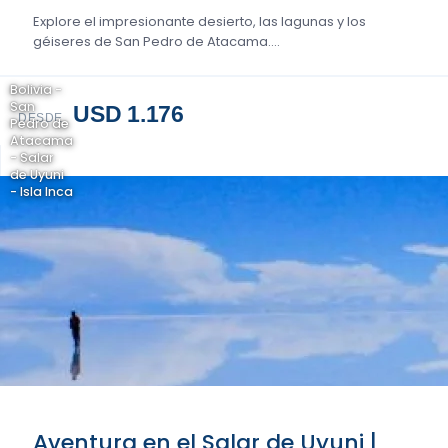
Explore el impresionante desierto, las lagunas y los
géiseres de San Pedro de Atacama....
Bolivia -
San
USD 1.176
DESDE
Pedro de
Atacama
- Salar
de Uyuni
- Isla Inca
Aventura en el Salar de Uyuni |