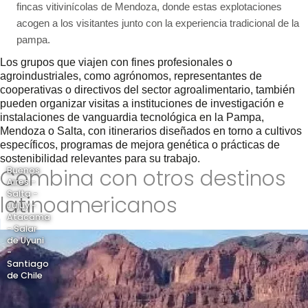
fincas vitivinícolas de Mendoza, donde estas explotaciones
acogen a los visitantes junto con la experiencia tradicional de la
pampa.
Los grupos que viajen con fines profesionales o
agroindustriales, como agrónomos, representantes de
cooperativas o directivos del sector agroalimentario, también
pueden organizar visitas a instituciones de investigación e
instalaciones de vanguardia tecnológica en la Pampa,
Mendoza o Salta, con itinerarios diseñados en torno a cultivos
específicos, programas de mejora genética o prácticas de
sostenibilidad relevantes para su trabajo.
Combina con otros destinos
Buenos
Aires -
Salta -
latinoamericanos
Jujuy -
Atacama
- Salar
de Uyuni
-
Santiago
de Chile