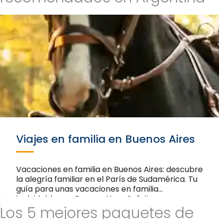
Viajes en familia en Buenos Aires
Vacaciones en familia en Buenos Aires: descubre
la alegría familiar en el París de Sudamérica. Tu
guía para unas vacaciones en familia
inolvidables en Buenos Aires. Solicita un
Los 5 mejores paquetes de
presupuesto. Unas vacaciones en familia en
Buenos Aires…