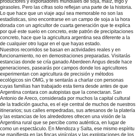
productores y exportadores mundiales de soja, maíz, trigo y
girasoles. Pero las cifras solo reflejan una parte de la historia.
Lo que hace que un viaje aquí sea memorable no son las
estadísticas, sino encontrarse en un campo de soja a la hora
dorada con un agricultor de cuarta generación que te explica
por qué este suelo en concreto, este patrón de precipitaciones
concreto, hace que la agricultura argentina sea diferente a la
de cualquier otro lugar en el que hayas estado.
Nuestros recorridos se basan en actividades reales y en
funcionamiento, no en demostraciones preparadas. Visitarás
estancias donde se cría ganado Aberdeen Angus desde hace
generaciones, pasearás por campos donde los agricultores
experimentan con agricultura de precisión y métodos
ecológicos sin OMG, y te sentarás a charlar con personas
cuyas familias han trabajado esta tierra desde antes de que
Argentina contara con autopistas que la conectaran. San
Antonio de Areco, considerada por muchos la capital cultural
de la tradición gaucha, es el eje central de muchos de nuestros
itinerarios; sus calles empedradas, sus artesanos de la platería
y las estancias de los alrededores ofrecen una visión de la
Argentina rural que se percibe como auténtica, en lugar de
como un espectáculo. En Mendoza y Salta, ese mismo espíritu
se manifiesta en las fincas vinícolas y las explotaciones de los