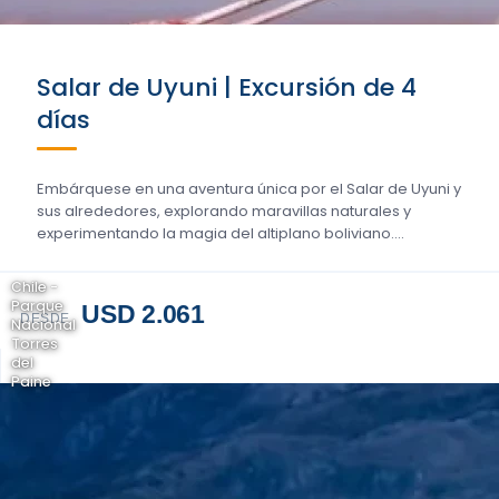
Salar de Uyuni | Excursión de 4
días
Embárquese en una aventura única por el Salar de Uyuni y
sus alrededores, explorando maravillas naturales y
experimentando la magia del altiplano boliviano....
Chile -
Parque
USD 2.061
DESDE
Nacional
Torres
del
Paine