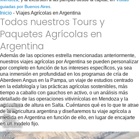
guiadas por Buenos Aires
.
Inicio
-
Viajes Agrícolas en Argentina
Todos nuestros Tours y
Paquetes Agrícolas en
Argentina
Además de las opciones estrella mencionadas anteriormente,
nuestros viajes agrícolas por Argentina se pueden personalizar
por completo en función de tus intereses específicos, ya sea
una inmersión en profundidad en los programas de cría de
Aberdeen Angus en la Pampa, un viaje de estudios centrado
en la edafología y las prácticas agrícolas sostenibles, más
tiempo a caballo con gauchos en activo, o un análisis más
detallado de las operaciones vitivinícolas en Mendoza y la
Santiago
agricultura de altura en Salta. Cuéntanos qué es lo que te atrae
- Valle
de la agricultura argentina y diseñaremos tu viaje agrícola a
del
medida en Argentina en función de ello, en lugar de encajarte
Maipo -
en un modelo fijo.
Mendoza
- Buenos
Aires