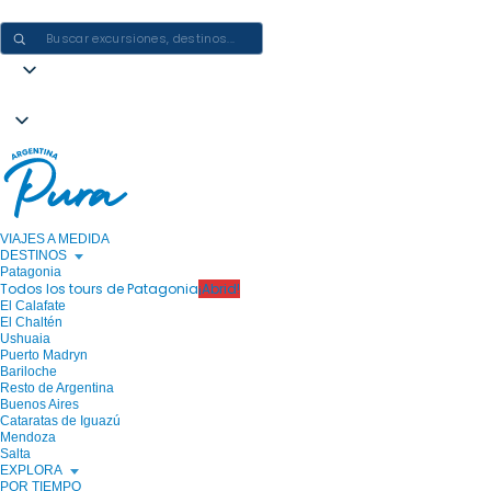
CREAR EXPERIENCIAS EN ARGENTINA: UN VIAJE CADA VEZ
VIAJES A MEDIDA
DESTINOS
Patagonia
Todos los tours de Patagonia
¡Abrid!
El Calafate
El Chaltén
Ushuaia
Puerto Madryn
Bariloche
Resto de Argentina
Buenos Aires
Cataratas de Iguazú
Mendoza
Salta
EXPLORA
POR TIEMPO