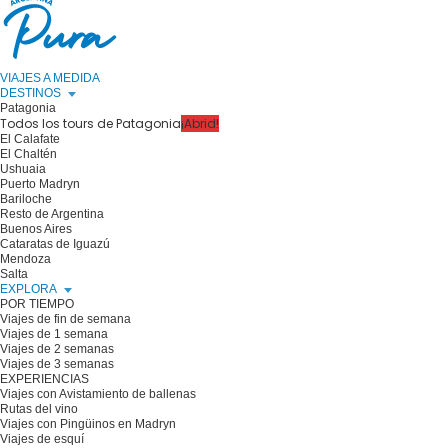
VIAJES A MEDIDA
DESTINOS
Patagonia
Todos los tours de Patagonia
¡Abrid!
El Calafate
El Chaltén
Ushuaia
Puerto Madryn
Bariloche
Resto de Argentina
Buenos Aires
Cataratas de Iguazú
Mendoza
Salta
EXPLORA
POR TIEMPO
Viajes de fin de semana
Viajes de 1 semana
Viajes de 2 semanas
Viajes de 3 semanas
EXPERIENCIAS
Viajes con Avistamiento de ballenas
Rutas del vino
Viajes con Pingüinos en Madryn
Viajes de esquí