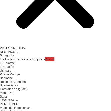
VIAJES A MEDIDA
DESTINOS
Patagonia
Todos los tours de Patagonia
¡Abrid!
El Calafate
El Chaltén
Ushuaia
Puerto Madryn
Bariloche
Resto de Argentina
Buenos Aires
Cataratas de Iguazú
Mendoza
Salta
EXPLORA
POR TIEMPO
Viajes de fin de semana