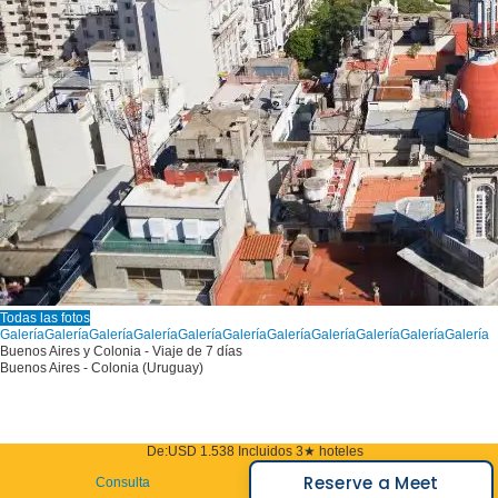
Todas las fotos
Galería
Galería
Galería
Galería
Galería
Galería
Galería
Galería
Galería
Galería
Galería
Buenos Aires y Colonia - Viaje de 7 días
Buenos Aires - Colonia (Uruguay)
De:
USD 1.538
Incluidos 3★ hoteles
Reserve a Meet
Consulta