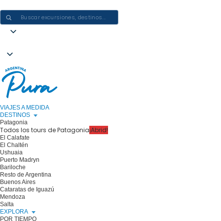
CREAR EXPERIENCIAS EN ARGENTINA: UN VIAJE CADA VEZ
VIAJES A MEDIDA
DESTINOS
Patagonia
Todos los tours de Patagonia
¡Abrid!
El Calafate
El Chaltén
Ushuaia
Puerto Madryn
Bariloche
Resto de Argentina
Buenos Aires
Cataratas de Iguazú
Mendoza
Salta
EXPLORA
POR TIEMPO