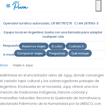
VIAJES A MEDIDA
+34 951 637 702
Operador turístico autorizado, CIF B67787275 · C.I.AN 297593-3
Viajes a Jujuy
Equipo local en Argentina: basta con una llamada para adaptar
cualquier ruta
Jujuy al Descubierto: Un viaje por la joya oculta
Respuesta en un plazo de 24 horas; solo personas.
de cultura y naturaleza de Argentina
Nuestros viajes
El color
Cuándo ir
Comparar viajes
Preguntas
Qué incluye
A medida, sin fechas de salida fijas
Solicita un presupuesto
Inicio
-
Viajes a Jujuy
Adéntrese en el encantador reino de Jujuy, donde convergen
el variado tapiz cultural y los sobrecogedores paisajes de
Argentina. Enclavada en el noroeste, Jujuy ofrece una rica
mezcla de tradiciones indígenas, historia colonial y
maravillas naturales. Recorra la Quebrada de Humahuaca,
declarada Patrimonio de la Humanidad por la UNESCO, con