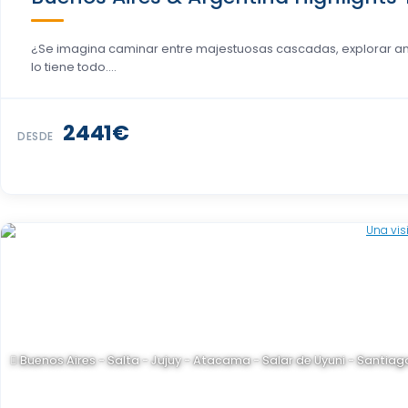
¿Se imagina caminar entre majestuosas cascadas, explorar an
lo tiene todo....
2441€
DESDE
Buenos Aires - Salta - Jujuy - Atacama - Salar de Uyuni - Santiag