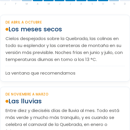
J
F
M
A
M
J
J
A
S
O
N
D
DE ABRIL A OCTUBRE
Los meses secos
Cielos despejados sobre la Quebrada, las colinas en
todo su esplendor y las carreteras de montaña en su
versión más previsible. Noches frías en junio y julio, con
temperaturas diurnas en torno a los 13 °C.
La ventana que recomendamos
DE NOVIEMBRE A MARZO
Las lluvias
Entre diez y dieciséis días de lluvia al mes. Todo está
más verde y mucho más tranquilo, y es cuando se
celebra el carnaval de la Quebrada, en enero o