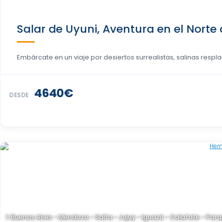
Salar de Uyuni, Aventura en el Norte d
Embárcate en un viaje por desiertos surrealistas, salinas resplan
4640€
DESDE
Buenos Aires - Mendoza - Salta - Jujuy - Iguazú - Calafate - Par