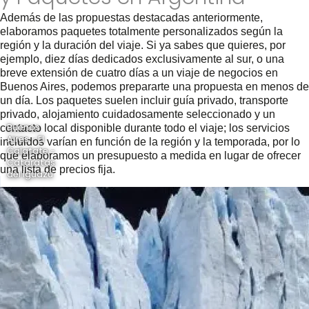
Además de las propuestas destacadas anteriormente,
elaboramos paquetes totalmente personalizados según la
región y la duración del viaje. Si ya sabes que quieres, por
ejemplo, diez días dedicados exclusivamente al sur, o una
breve extensión de cuatro días a un viaje de negocios en
Buenos Aires, podemos prepararte una propuesta en menos de
un día. Los paquetes suelen incluir guía privado, transporte
privado, alojamiento cuidadosamente seleccionado y un
Buenos
contacto local disponible durante todo el viaje; los servicios
Aires - El
incluidos varían en función de la región y la temporada, por lo
Calafate -
que elaboramos un presupuesto a medida en lugar de ofrecer
Cataratas
una lista de precios fija.
del Iguazú