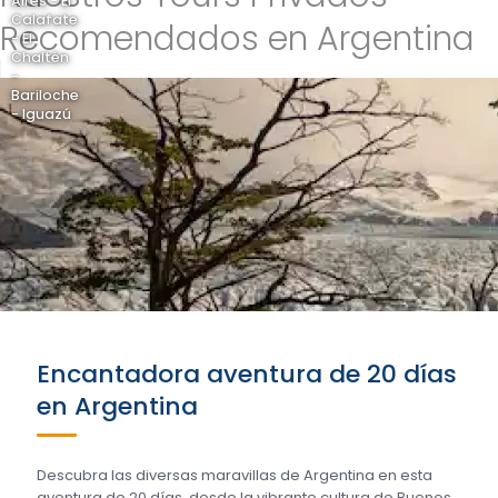
Aires - El
Calafate
Recomendados en Argentina
- El
Chaltén
-
Bariloche
- Iguazú
Encantadora aventura de 20 días
en Argentina
Descubra las diversas maravillas de Argentina en esta
aventura de 20 días, desde la vibrante cultura de Buenos