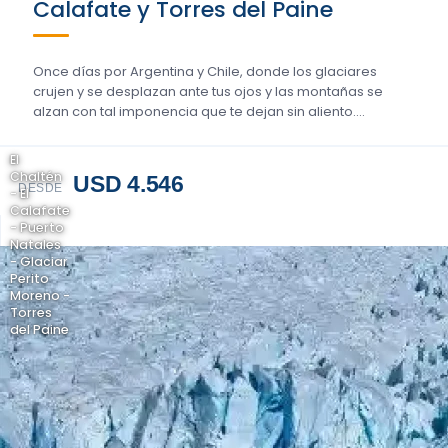
Calafate y Torres del Paine
Once días por Argentina y Chile, donde los glaciares
crujen y se desplazan ante tus ojos y las montañas se
alzan con tal imponencia que te dejan sin aliento….
El
Chaltén
USD 4.546
DESDE
- El
Calafate
- Puerto
Natales
- Glaciar
Perito
Moreno -
Torres
del Paine