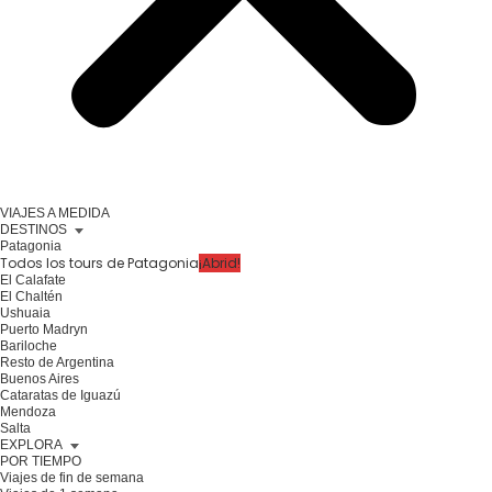
VIAJES A MEDIDA
DESTINOS
Patagonia
Todos los tours de Patagonia
¡Abrid!
El Calafate
El Chaltén
Ushuaia
Puerto Madryn
Bariloche
Resto de Argentina
Buenos Aires
Cataratas de Iguazú
Mendoza
Salta
EXPLORA
POR TIEMPO
Viajes de fin de semana