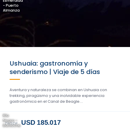
Esmeralda
- Puerto
Almanza
Ushuaia: gastronomía y
senderismo | Viaje de 5 días
Aventura y naturaleza se combinan en Ushuaia con
trekking, piragüismo y una inolvidable experiencia
gastronómica en el Canal de Beagle....
Río
Negro -
USD 185.017
DESDE
Bariloche