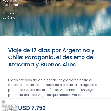
Pedro de
Atacama
-
Santiago
de Chile
Viaje de 17 días por Argentina y
Chile: Patagonia, el desierto de
Atacama y Buenos Aires
Diecisiete días de viaje desde los glaciares hasta el
desierto, donde los campos de hielo de la Patagonia dan
paso a los valles del arcoíris de Atacama. Es un viaje
pensado para los viajeros que desean ver el…
El
Calafate
USD 7.750
DESDE
- Buenos