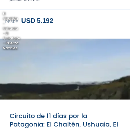
El
Chaltén
USD 5.192
DESDE
-
Ushuaia
- El
Calafate
- Puerto
Natales
Circuito de 11 días por la
Patagonia: El Chaltén, Ushuaia, El