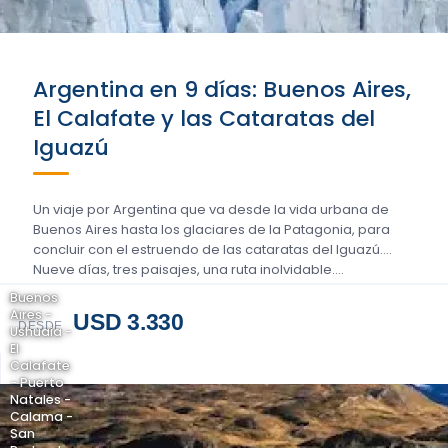
Argentina en 9 días: Buenos Aires,
El Calafate y las Cataratas del
Iguazú
Un viaje por Argentina que va desde la vida urbana de
Buenos Aires hasta los glaciares de la Patagonia, para
concluir con el estruendo de las cataratas del Iguazú.
Nueve días, tres paisajes, una ruta inolvidable….
Buenos
Aires -
USD 3.330
DESDE
Ushuaia -
El
Calafate
- Puerto
Natales -
Calama -
San