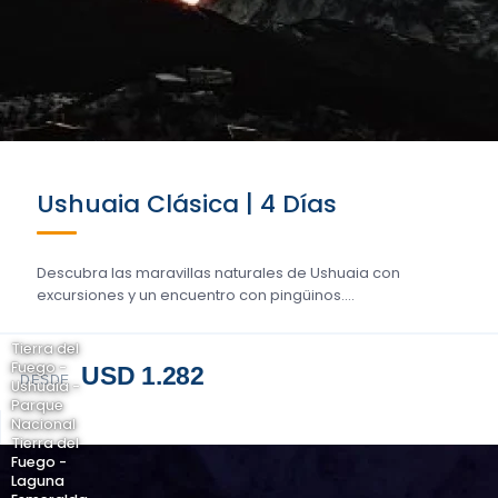
Ushuaia Clásica | 4 Días
Descubra las maravillas naturales de Ushuaia con
excursiones y un encuentro con pingüinos....
Tierra del
Fuego -
USD 1.282
DESDE
Ushuaia -
Parque
Nacional
Tierra del
Fuego -
Laguna