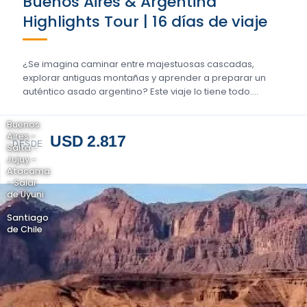
Buenos Aires & Argentina
Highlights Tour | 16 días de viaje
¿Se imagina caminar entre majestuosas cascadas,
explorar antiguas montañas y aprender a preparar un
auténtico asado argentino? Este viaje lo tiene todo....
Buenos
Aires -
USD 2.817
DESDE
Salta -
Jujuy -
Atacama
- Salar
de Uyuni
-
Santiago
de Chile