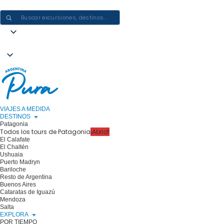
CREAR EXPERIENCIAS EN ARGENTINA: UN VIAJE CADA VEZ
VIAJES A MEDIDA
DESTINOS
Patagonia
Todos los tours de Patagonia
¡Abrid!
El Calafate
El Chaltén
Ushuaia
Puerto Madryn
Bariloche
Resto de Argentina
Buenos Aires
Cataratas de Iguazú
Mendoza
Salta
EXPLORA
POR TIEMPO