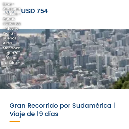
Lima -
Arequipa
USD 754
DESDE
- Cusco -
Aguas
Calientes
- Machu
Pichu -
Buenos
Aires -
Mendoza
- Iguazú
- Río de
Janeiro -
Gran Recorrido por Sudamérica |
Viaje de 19 días