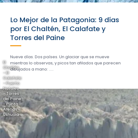
Lo Mejor de la Patagonia: 9 días
por El Chaltén, El Calafate y
Torres del Paine
Nueve días. Dos países. Un glaciar que se mueve
El
mientras lo observas, y picos tan afilados que parecen
Chaltén
dibujados a mano: .....
- El
Calafate
- Puerto
Natales
- Torres
del Paine
- Punta
Arenas -
Ushuaia