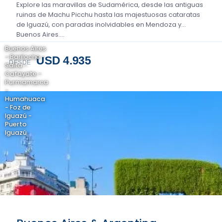
Explore las maravillas de Sudamérica, desde las antiguas
ruinas de Machu Picchu hasta las majestuosas cataratas
de Iguazú, con paradas inolvidables en Mendoza y
Buenos Aires....
Buenos Aires
- Bariloche -
USD 4.935
DESDE
Salta -
Cafayate -
Purmamarca
-
Humahuaca
- Foz de
Iguazú -
Puerto
Iguazú