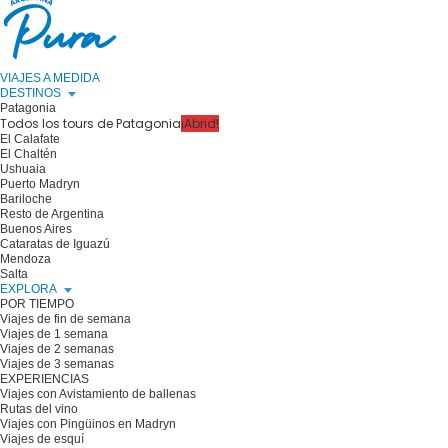
VIAJES A MEDIDA
DESTINOS
Patagonia
Todos los tours de Patagonia
¡Abrid!
El Calafate
El Chaltén
Ushuaia
Puerto Madryn
Bariloche
Resto de Argentina
Buenos Aires
Cataratas de Iguazú
Mendoza
Salta
EXPLORA
POR TIEMPO
Viajes de fin de semana
Viajes de 1 semana
Viajes de 2 semanas
Viajes de 3 semanas
EXPERIENCIAS
Viajes con Avistamiento de ballenas
Rutas del vino
Viajes con Pingüinos en Madryn
Viajes de esquí