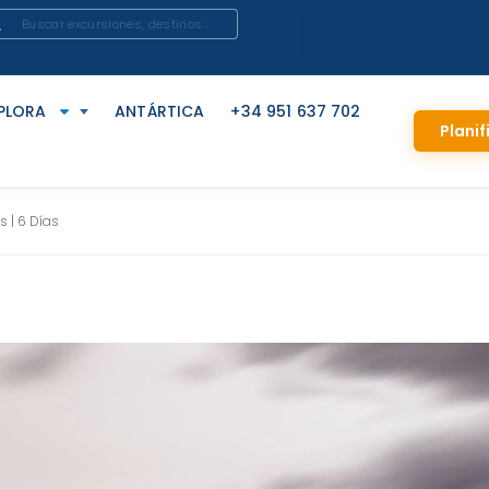
PLORA
ANTÁRTICA
+34 951 637 702
Planif
s | 6 Días