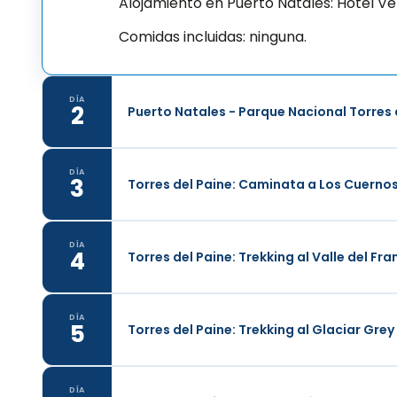
Alojamiento en Puerto Natales: Hotel Ven
Comidas incluidas: ninguna.
DÍA
2
Puerto Natales - Parque Nacional Torres 
DÍA
3
Torres del Paine: Caminata a Los Cuerno
DÍA
4
Torres del Paine: Trekking al Valle del Fr
DÍA
5
Torres del Paine: Trekking al Glaciar Grey
DÍA