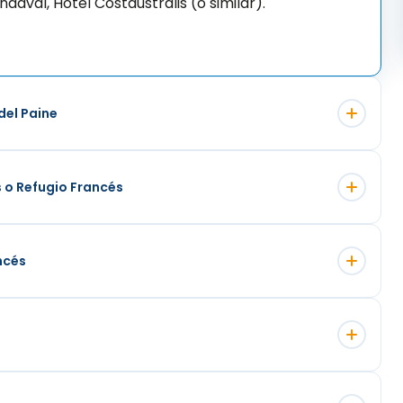
daval, Hotel Costaustralis (o similar).
del Paine
s o Refugio Francés
ancés