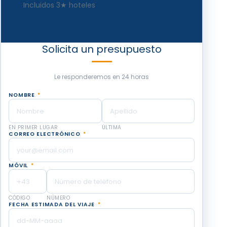
Incluidos 3★ hoteles
Solicita un presupuesto
Le responderemos en 24 horas
NOMBRE
*
EN PRIMER LUGAR
ÚLTIMA
CORREO ELECTRÓNICO
*
MÓVIL
*
CÓDIGO
NÚMERO
FECHA ESTIMADA DEL VIAJE
*