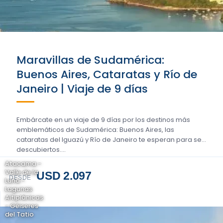
Maravillas de Sudamérica:
Buenos Aires, Cataratas y Río de
Janeiro | Viaje de 9 días
Embárcate en un viaje de 9 días por los destinos más
emblemáticos de Sudamérica: Buenos Aires, las
cataratas del Iguazú y Río de Janeiro te esperan para ser
descubiertos....
Atacama -
Valle de la
USD 2.097
DESDE
Luna -
Lagunas
Altiplánicas
- Géiseres
del Tatio