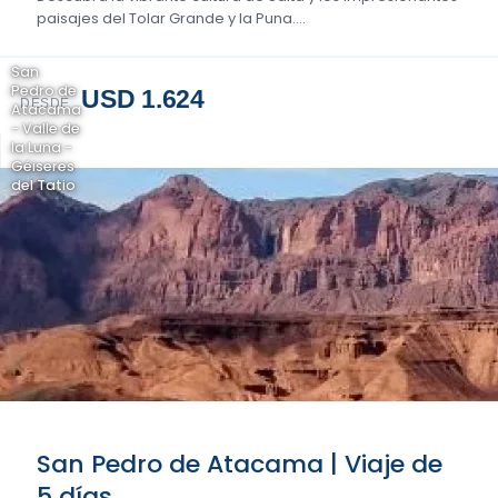
paisajes del Tolar Grande y la Puna....
San
Pedro de
USD 1.624
DESDE
Atacama
- Valle de
la Luna -
Géiseres
del Tatio
San Pedro de Atacama | Viaje de
5 días