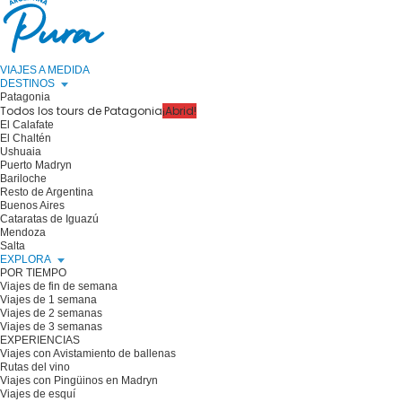
VIAJES A MEDIDA
DESTINOS
Patagonia
Todos los tours de Patagonia
¡Abrid!
El Calafate
El Chaltén
Ushuaia
Puerto Madryn
Bariloche
Resto de Argentina
Buenos Aires
Cataratas de Iguazú
Mendoza
Salta
EXPLORA
POR TIEMPO
Viajes de fin de semana
Viajes de 1 semana
Viajes de 2 semanas
Viajes de 3 semanas
EXPERIENCIAS
Viajes con Avistamiento de ballenas
Rutas del vino
Viajes con Pingüinos en Madryn
Viajes de esquí