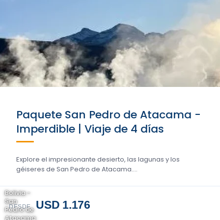
Paquete San Pedro de Atacama -
Imperdible | Viaje de 4 días
Explore el impresionante desierto, las lagunas y los
géiseres de San Pedro de Atacama....
Bolivia -
San
USD 1.176
DESDE
Pedro de
Atacama