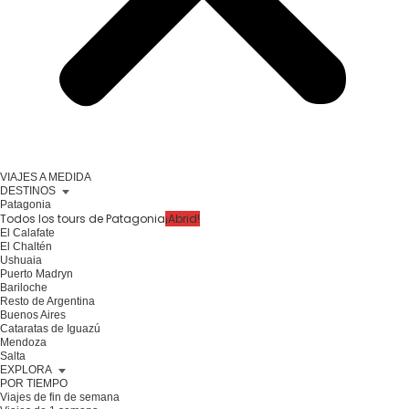
VIAJES A MEDIDA
DESTINOS
Patagonia
Todos los tours de Patagonia
¡Abrid!
El Calafate
El Chaltén
Ushuaia
Puerto Madryn
Bariloche
Resto de Argentina
Buenos Aires
Cataratas de Iguazú
Mendoza
Salta
EXPLORA
POR TIEMPO
Viajes de fin de semana