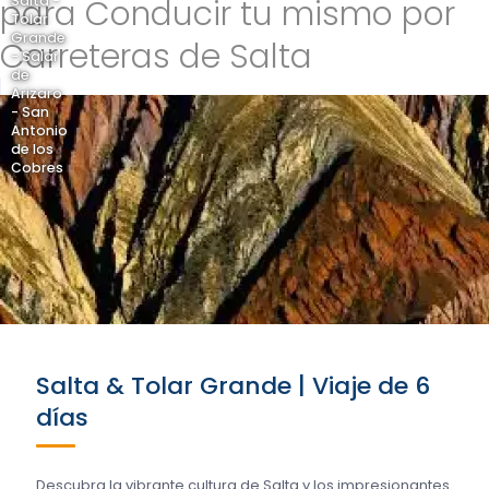
para Conducir tu mismo por
Salta -
Tolar
Grande
Carreteras de Salta
- Salar
de
Arizaro
- San
Antonio
de los
Cobres
Salta & Tolar Grande | Viaje de 6
días
Descubra la vibrante cultura de Salta y los impresionantes