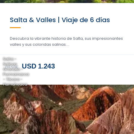
Salta & Valles | Viaje de 6 días
Descubra la vibrante historia de Salta, sus impresionantes
valles y sus coloridas salinas....
Salta -
Salinas
USD 1.243
DESDE
Grandes -
Purmamarca
- Tilcara -
Humahuaca