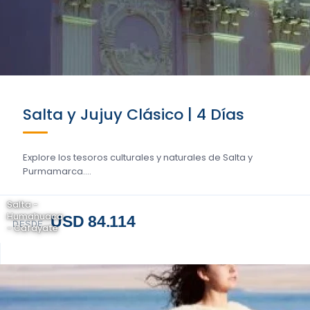
Salta y Jujuy Clásico | 4 Días
Explore los tesoros culturales y naturales de Salta y
Purmamarca....
Salta -
Humahuaca
USD 84.114
DESDE
- Cafayate