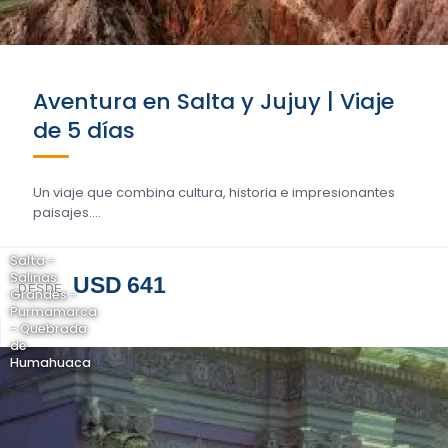
Aventura en Salta y Jujuy | Viaje
de 5 días
Un viaje que combina cultura, historia e impresionantes
paisajes....
Salta -
Salinas
USD 641
DESDE
Grandes -
Purmamarca
- Quebrada
de
Humahuaca