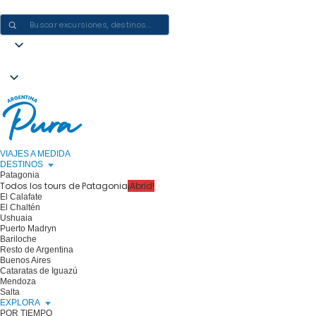
CREAR EXPERIENCIAS EN ARGENTINA: UN VIAJE CADA VEZ
VIAJES A MEDIDA
DESTINOS
Patagonia
Todos los tours de Patagonia
¡Abrid!
El Calafate
El Chaltén
Ushuaia
Puerto Madryn
Bariloche
Resto de Argentina
Buenos Aires
Cataratas de Iguazú
Mendoza
Salta
EXPLORA
POR TIEMPO