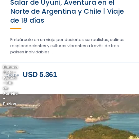
Salar de Uyuni, Aventura en el
Norte de Argentina y Chile | Viaje
de 18 días
Embárcate en un viaje por desiertos surrealistas, salinas
resplandecientes y culturas vibrantes a través de tres
países inolvidables....
Buenos
Aires -
USD 5.361
DESDE
Iguazú
- Río
de
Janeiro
-
Buzios