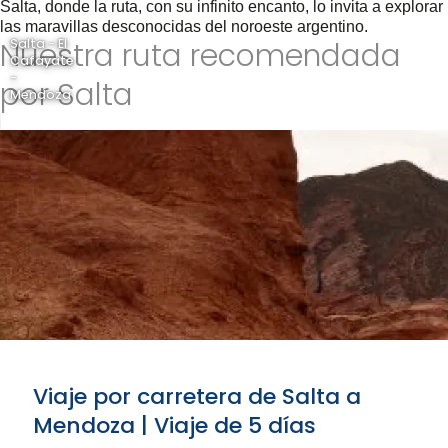
Salta, donde la ruta, con su infinito encanto, lo invita a explorar
las maravillas desconocidas del noroeste argentino.
Nuestra ruta recomendada
Salta - El
Cafayate
-
por Salta
Mendoza
Viaje por carretera de Salta a
Mendoza | Viaje de 5 días