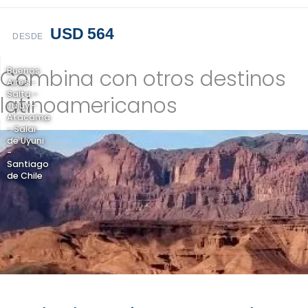
USD 564
DESDE
Combina con otros destinos
Buenos
Aires -
Salta -
latinoamericanos
Jujuy -
Atacama
- Salar
de Uyuni
-
Santiago
de Chile