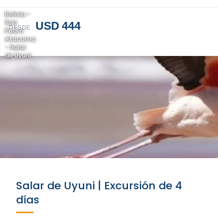
Bolivia -
San
USD 444
DESDE
Pedro
Atacama
- Salar
de Uyuni
Salar de Uyuni | Excursión de 4
días